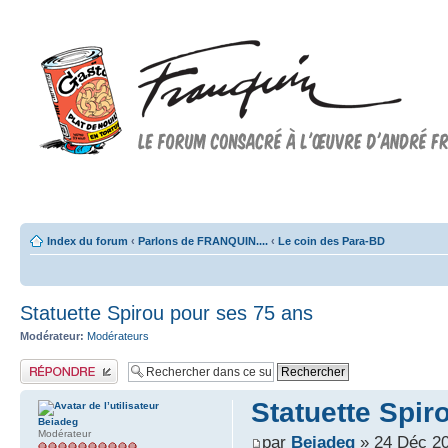
Forum FRANQUIN
Forum consacré à l'oeuvre d'André Franquin et au 9ème art
Index du forum
‹
Parlons de FRANQUIN....
‹
Le coin des Para-BD
Statuette Spirou pour ses 75 ans
Modérateur:
Modérateurs
Publier une réponse
Statuette Spir
Beiadeg
Modérateur
par
Beiadeg
» 24 Déc 20