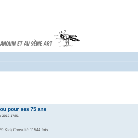
Forum FRANQUIN
Forum consacré à l'oeuvre d'André
Franquin et au 9ème art
rou pour ses 75 ans
c 2012 17:51
29 Kio) Consulté 11544 fois