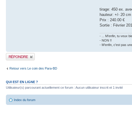
tirage: 450 ex. avec
hauteur: +/- 20 cm
Prix : 240.00 €
Sortie : Février 20
- ... M'enfin, tu veux
- NON !!
- M'enfin, c'est pas un
Publier une réponse
Retour vers Le coin des Para-BD
QUI EST EN LIGNE ?
Utilisateur(s) parcourant actuellement ce forum : Aucun utilisateur inscrit et 1 invité
Index du forum