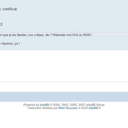
 certificat
13
 bien que je les flambe, ces crêpes, dis ? Réponds-moi OUI ou NON !
e réponse, ça !
Powered by
phpBB
© 2000, 2002, 2005, 2007 phpBB Group
Traduction réalisée par
Maël Soucaze
© 2010
phpBB.fr