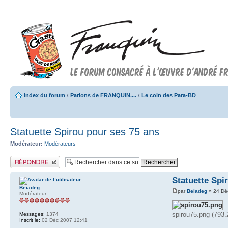
Index du forum
‹
Parlons de FRANQUIN....
‹
Le coin des Para-BD
Statuette Spirou pour ses 75 ans
Modérateur:
Modérateurs
Publier une réponse
Statuette Spi
Beiadeg
par
Beiadeg
» 24 Dé
Modérateur
spirou75.png (793.
Messages:
1374
Inscrit le:
02 Déc 2007 12:41