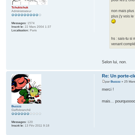
Tchuktchuk
non mais plus 
Administrateur
plus j'y vois l
Messages:
1574
Inscrit le:
22 Mars 2004 1:37
Localisation:
Paris
hs : sais-tu s
venant complét
Selon lui, non.
Re: Un porte-clé
par
Buzzzz
» 25 Mars
merci !
mais... pourquooooo
Buzzzz
Gaffobranché
Messages:
120
Inscrit le:
13 Fév 2011 9:18