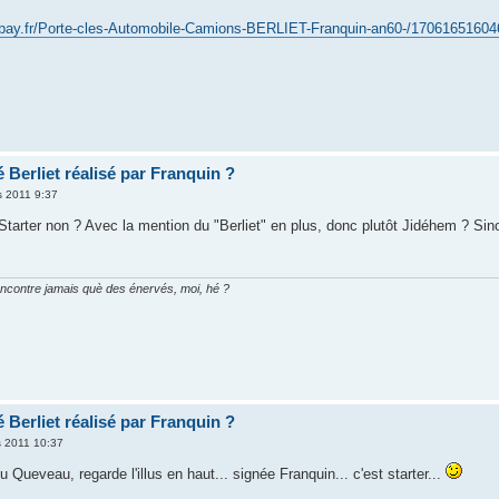
.ebay.fr/Porte-cles-Automobile-Camions-BERLIET-Franquin-an60-/17061651
 Berliet réalisé par Franquin ?
s 2011 9:37
e Starter non ? Avec la mention du "Berliet" en plus, donc plutôt Jidéhem ? 
encontre jamais què des énervés, moi, hé ?
 Berliet réalisé par Franquin ?
 2011 10:37
 Queveau, regarde l'illus en haut... signée Franquin... c'est starter...