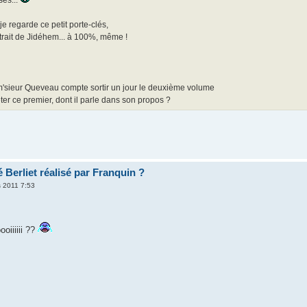
je regarde ce petit porte-clés,
e trait de Jidéhem... à 100%, même !
i m'sieur Queveau compte sortir un jour le deuxième volume
er ce premier, dont il parle dans son propos ?
 Berliet réalisé par Franquin ?
 2011 7:53
oiiiiii ??