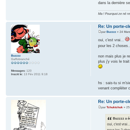
dans la dernière se
Ma ! Pourquoi ze né r
Re: Un porte-clé
par
Buzzzz
» 24 Mars
oui, c'est vrai...
pour les 2 choses.
Buzzzz
non mais plus je re
Gaffobranché
plus j'y vois le tr
Messages:
120
Inscrit le:
13 Fév 2011 9:18
hs : sais-tu si m'
venant compléter c
Re: Un porte-clé
par
Tchuktchuk
» 25
Buzzzz a éc
oui, c'est vrai..
pour les 2 cho