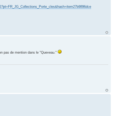
6046?pt=FR_JG_Collections_Porte_cles&hash=item27b9896dce
Sinon pas de mention dans le "Queveau."