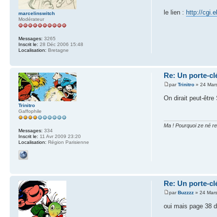
le lien :
http://cgi
marcelinswitch
Modérateur
Messages:
3265
Inscrit le:
28 Déc 2006 15:48
Localisation:
Bretagne
Re: Un porte-clé
par
Trinitro
» 24 Mar
On dirait peut-êtr
Trinitro
Gaffophile
Ma ! Pourquoi ze né r
Messages:
334
Inscrit le:
11 Avr 2009 23:20
Localisation:
Région Parisienne
Re: Un porte-clé
par
Buzzzz
» 24 Mars
oui mais page 38 du