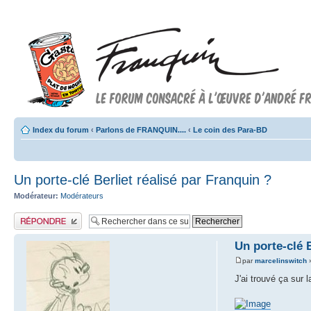
Index du forum
‹
Parlons de FRANQUIN....
‹
Le coin des Para-BD
Un porte-clé Berliet réalisé par Franquin ?
Modérateur:
Modérateurs
Publier une réponse
Un porte-clé B
par
marcelinswitch
»
J'ai trouvé ça sur 