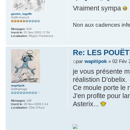
Vraiment sympa
gaston_lagaffe
Gaffo Avancé
Non aux cadences infe
Messages:
948
Inscrit le:
02 Nov 2005 17:54
Localisation:
Région Parisienne .
Re: LES POUËTS
par
wapitipok
» 02 Fév 
je vous présente m
réalistion D'obelix.
Ce moule porte le 
wapitipok
Gaffophage
J'en profite pour l
Messages:
190
Asterix...
Inscrit le:
26 Nov 2009 1:14
Localisation:
Côte D'Azur