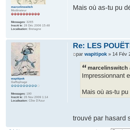
Mais où as-tu pu d
marcelinswitch
Modérateur
Messages:
3265
Inscrit le:
28 Déc 2006 15:48
Localisation:
Bretagne
Re: LES POUËTS
par
wapitipok
» 14 Fév 
marcelinswitch a
Impressionnant e
wapitipok
Gaffophage
Mais où as-tu pu
Messages:
190
Inscrit le:
26 Nov 2009 1:14
Localisation:
Côte D'Azur
trouvé par hasard 