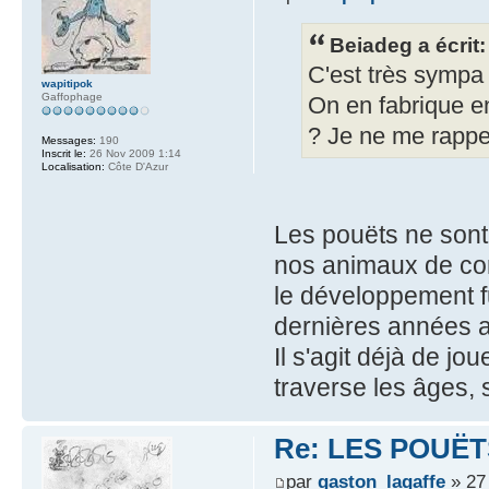
Beiadeg a écrit:
C'est très sympa 
wapitipok
Gaffophage
On en fabrique e
? Je ne me rappe
Messages:
190
Inscrit le:
26 Nov 2009 1:14
Localisation:
Côte D'Azur
Les pouëts ne sont 
nos animaux de co
le développement f
dernières années a 
Il s'agit déjà de jo
traverse les âges, 
Re: LES POUËTS
par
gaston_lagaffe
» 27