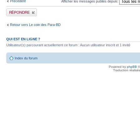
Précédent
Afficher les messages publiés depuis:
Publier une réponse
Retour vers Le coin des Para-BD
QUI EST EN LIGNE ?
Utilisateur(s) parcourant actuellement ce forum : Aucun utilisateur inscrit et 1 invité
Index du forum
Powered by
phpBB
©
Traduction réalisé