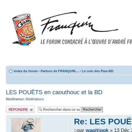
Forum FRANQUIN
Forum consacré à l'oeuvre d'André Franquin et au 9ème art
Index du forum
‹
Parlons de FRANQUIN....
‹
Le coin des Para-BD
LES POUËTS en caouthouc et la BD
Modérateur:
Modérateurs
Publier une réponse
Re: LES POUËT
par
wapitipok
» 13 Déc 