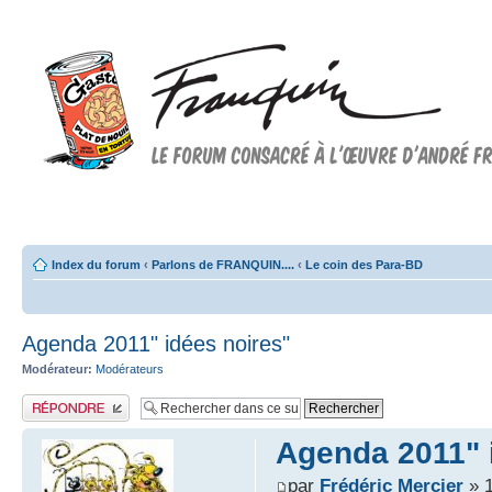
Forum FRANQUIN
Forum consacré à l'oeuvre d'André Franquin et au 9ème art
Index du forum
‹
Parlons de FRANQUIN....
‹
Le coin des Para-BD
Agenda 2011" idées noires"
Modérateur:
Modérateurs
Publier une réponse
Agenda 2011" 
par
Frédéric Mercier
» 1