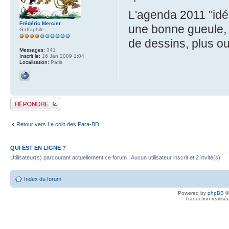
L'agenda 2011 "idées
Frédéric Mercier
une bonne gueule, 
Gaffophile
de dessins, plus o
Messages:
341
Inscrit le:
16 Jan 2009 1:04
Localisation:
Paris
Publier une réponse
Retour vers Le coin des Para-BD
QUI EST EN LIGNE ?
Utilisateur(s) parcourant actuellement ce forum : Aucun utilisateur inscrit et 2 invité(s)
Index du forum
Powered by
phpBB
©
Traduction réalisé