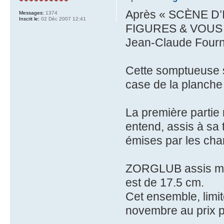
Après « SCÈNE D’I
Messages:
1374
Inscrit le:
02 Déc 2007 12:41
FIGURES & VOUS i
Jean-Claude Fourn
Cette somptueuse s
case de la planche
La première partie
entend, assis à sa t
émises par les ch
ZORGLUB assis mes
est de 17.5 cm.
Cet ensemble, limit
novembre au prix pu