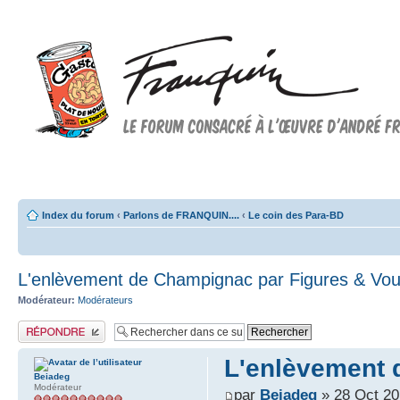
Forum FRANQUIN
Forum consacré à l'oeuvre d'André Franquin et au 9ème art
Index du forum
‹
Parlons de FRANQUIN....
‹
Le coin des Para-BD
L'enlèvement de Champignac par Figures & Vo
Modérateur:
Modérateurs
Publier une réponse
L'enlèvement 
Beiadeg
Modérateur
par
Beiadeg
» 28 Oct 20