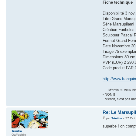
Fiche technique
Disponibilité 3 nov
Titre Grand Marsup
Série Marsupilami
Création Fariboles
Sculpteur Pascal R
Format Grand For
Date Novembre 20
Tirage 75 exemplai
Dimensions 80 cm d
PVP (EUR) 2 290,
Code produit FAR
http://www.franquin
- ... M'enfin, tu veux
- NON !!
- M'enfin, c'est pas un
Re: Le Marsupil
par
Trinitro
» 27 Oct
superbe ! on compte
Trinitro
Gaffophile