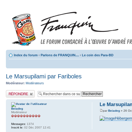
Index du forum
‹
Parlons de FRANQUIN....
‹
Le coin des Para-BD
Le Marsupilami par Fariboles
Modérateur:
Modérateurs
Publier une réponse
Le Marsupilam
Beiadeg
par
Beiadeg
» 26 Oc
Modérateur
Hébergeme
Messages:
1374
Inscrit le:
02 Déc 2007 12:41