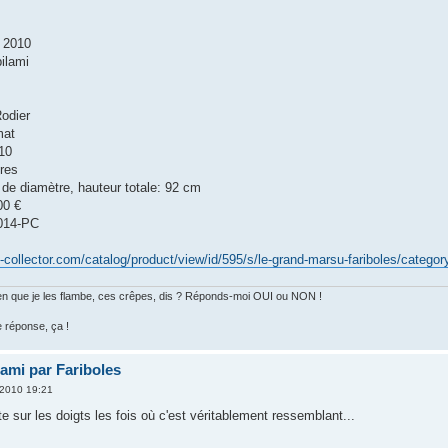
. 2010
ilami
odier
mat
10
res
e diamètre, hauteur totale: 92 cm
00 €
-014-PC
-collector.com/catalog/product/view/id/595/s/le-grand-marsu-fariboles/categor
 bien que je les flambe, ces crêpes, dis ? Réponds-moi OUI ou NON !
e réponse, ça !
ami par Fariboles
 2010 19:21
 sur les doigts les fois où c'est véritablement ressemblant...