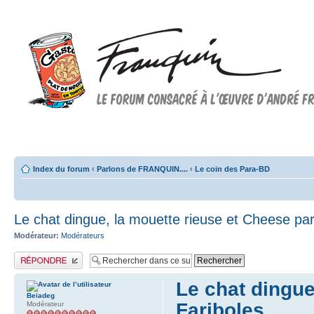
Forum FRANQUIN
Forum consacré à l'oeuvre d'André Franquin et au 9ème art
Index du forum
‹
Parlons de FRANQUIN....
‹
Le coin des Para-BD
Le chat dingue, la mouette rieuse et Cheese par
Modérateur:
Modérateurs
Publier une réponse
Le chat dingue
Beiadeg
Fariboles
Modérateur