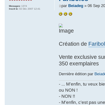
par
Beiadeg
» 06 Sep 20
Messages:
1374
Inscrit le:
02 Déc 2007 12:41
Création de
Faribo
Vente exclusive su
350 exemplaires
Dernière édition par
Beiad
- ... M'enfin, tu veux 
ou NON !
- NON !!
- M'enfin, c'est pas un