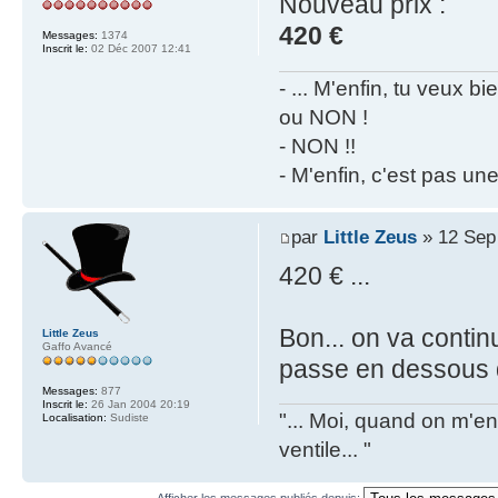
Nouveau prix :
420 €
Messages:
1374
Inscrit le:
02 Déc 2007 12:41
- ... M'enfin, tu veux 
ou NON !
- NON !!
- M'enfin, c'est pas un
par
Little Zeus
» 12 Sep
420 € ...
Bon... on va contin
Little Zeus
Gaffo Avancé
passe en dessous d
Messages:
877
Inscrit le:
26 Jan 2004 20:19
"... Moi, quand on m'en 
Localisation:
Sudiste
ventile... "
Afficher les messages publiés depuis: