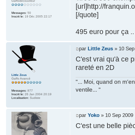
Gaffodécouvreur
[url]http://franqui
[/quote]
Messages:
50
Inscrit le:
19 Déc 2005 22:17
495 euro pour ça ..
par
Little Zeus
» 10 Sep
C'est vrai qu'à ce pr
rareté en 2D
Little Zeus
Gaffo Avancé
"... Moi, quand on m'en 
ventile... "
Messages:
877
Inscrit le:
26 Jan 2004 20:19
Localisation:
Sudiste
par
Yoko
» 10 Sep 2009 
C'est une belle piè