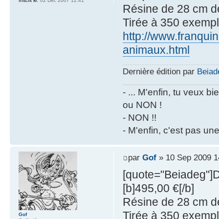
Inscrit le:
02 Déc 2007 12:41
Résine de 28 cm d
Tirée à 350 exempl
http://www.franquin
animaux.html
Dernière édition par
Beiad
- ... M'enfin, tu veux 
ou NON !
- NON !!
- M'enfin, c'est pas un
par
Gof
» 10 Sep 2009 1
[quote="Beiadeg"]Di
[b]495,00 €[/b]
Résine de 28 cm d
Tirée à 350 exempl
Gof