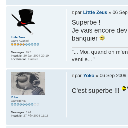
par
Little Zeus
» 06 Sep
Superbe !
Je vais encore dev
banquier
Little Zeus
Gaffo Avancé
"... Moi, quand on m'en 
Messages:
877
Inscrit le:
26 Jan 2004 20:19
ventile... "
Localisation:
Sudiste
par
Yoko
» 06 Sep 2009 
C'est superbe !!!
Yoko
Gaffogénial
Messages:
174
Inscrit le:
27 Fév 2008 11:18