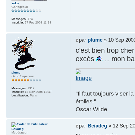
Yoko
Gaffogénial
Messages:
174
Inscrit le:
27 Fév 2008 11:18
par
plume
» 10 Sep 2009
c'est bien trop che
excès
... mon b
plume
Gaffo Supérieur
Messages:
1319
Inscrit le:
18 Nov 2005 12:47
"Il faut toujours viser 
Localisation:
Paris
étoiles."
Oscar Wilde
par
Beiadeg
» 12 Sep 20
Beiadeg
Modérateur