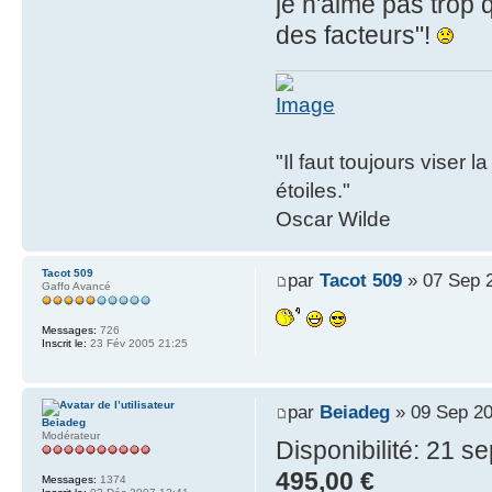
je n'aime pas trop
des facteurs"!
"Il faut toujours viser 
étoiles."
Oscar Wilde
Tacot 509
par
Tacot 509
» 07 Sep 
Gaffo Avancé
Messages:
726
Inscrit le:
23 Fév 2005 21:25
par
Beiadeg
» 09 Sep 20
Beiadeg
Modérateur
Disponibilité: 21 s
495,00 €
Messages:
1374