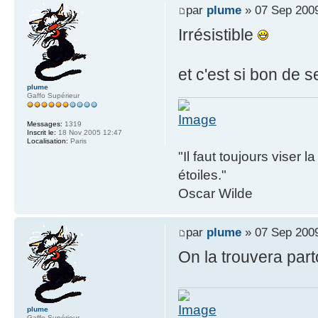
par
plume
» 07 Sep 2009
Irrésistible
et c'est si bon de s
plume
Gaffo Supérieur
Messages:
1319
Inscrit le:
18 Nov 2005 12:47
Localisation:
Paris
"Il faut toujours viser 
étoiles."
Oscar Wilde
par
plume
» 07 Sep 2009
On la trouvera part
plume
Gaffo Supérieur