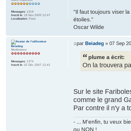
"Il faut toujours viser 
Messages:
1319
Inscrit le:
18 Nov 2005 12:47
étoiles."
Localisation:
Paris
Oscar Wilde
par
Beiadeg
» 07 Sep 20
Beiadeg
Modérateur
plume a écrit:
Messages:
1374
On la trouvera pa
Inscrit le:
02 Déc 2007 12:41
Sur le site Faribole
comme le grand Ga
Par contre il n'y a t
- ... M'enfin, tu veux 
ou NON !