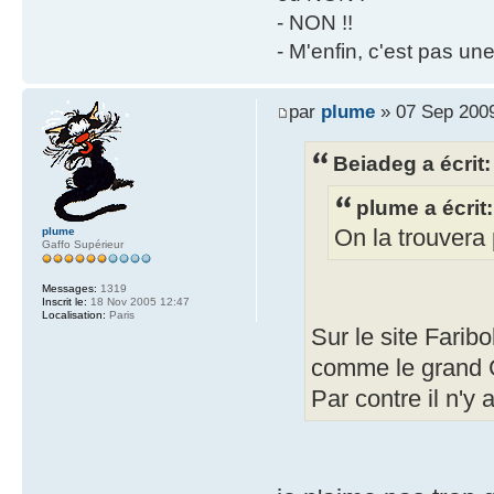
- NON !!
- M'enfin, c'est pas un
par
plume
» 07 Sep 2009
Beiadeg a écrit:
plume a écrit:
plume
On la trouvera
Gaffo Supérieur
Messages:
1319
Inscrit le:
18 Nov 2005 12:47
Localisation:
Paris
Sur le site Faribo
comme le grand 
Par contre il n'y 