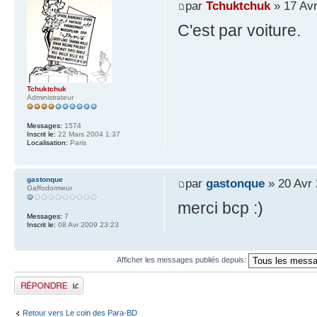
par
Tchuktchuk
» 17 Avr
C'est par voiture.
Tchuktchuk
Administrateur
Messages:
1574
Inscrit le:
22 Mars 2004 1:37
Localisation:
Paris
gastonque
par
gastonque
» 20 Avr 
Gaffodormeur
merci bcp :)
Messages:
7
Inscrit le:
08 Avr 2009 23:23
Afficher les messages publiés depuis:
Publier une réponse
Retour vers Le coin des Para-BD