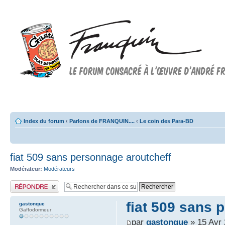
Forum FRANQUIN
Forum consacré à l'oeuvre d'André Franquin et au 9ème art
Index du forum
‹
Parlons de FRANQUIN....
‹
Le coin des Para-BD
fiat 509 sans personnage aroutcheff
Modérateur:
Modérateurs
Publier une réponse
fiat 509 sans 
gastonque
Gaffodormeur
par
gastonque
» 15 Avr 