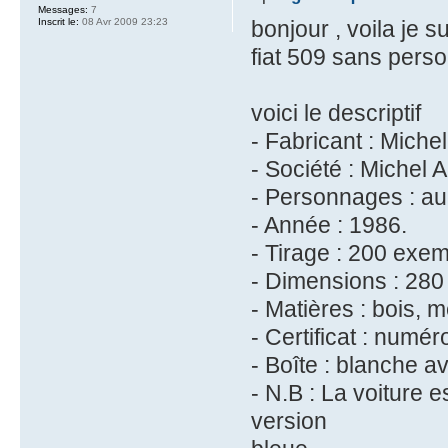
Messages:
7
Inscrit le:
08 Avr 2009 23:23
bonjour , voila je 
fiat 509 sans pers
voici le descriptif
- Fabricant : Michel
- Société : Michel A
- Personnages : au
- Année : 1986.
- Tirage : 200 exem
- Dimensions : 28
- Matières : bois, m
- Certificat : numér
- Boîte : blanche av
- N.B : La voiture e
version