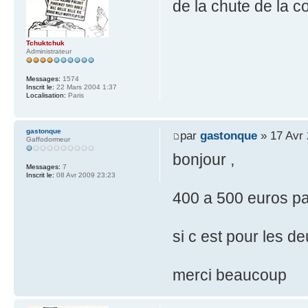
de la chute de la c
Tchuktchuk
Administrateur
Messages:
1574
Inscrit le:
22 Mars 2004 1:37
Localisation:
Paris
gastonque
par
gastonque
» 17 Avr 
Gaffodormeur
bonjour ,
Messages:
7
Inscrit le:
08 Avr 2009 23:23
400 a 500 euros pa
si c est pour les de
merci beaucoup