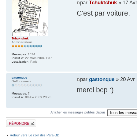
par
Tchuktchuk
» 17 Avr
C'est par voiture.
Tchuktchuk
Administrateur
Messages:
1574
Inscrit le:
22 Mars 2004 1:37
Localisation:
Paris
gastonque
par
gastonque
» 20 Avr 
Gaffodormeur
merci bcp :)
Messages:
7
Inscrit le:
08 Avr 2009 23:23
Afficher les messages publiés depuis:
Publier une réponse
Retour vers Le coin des Para-BD