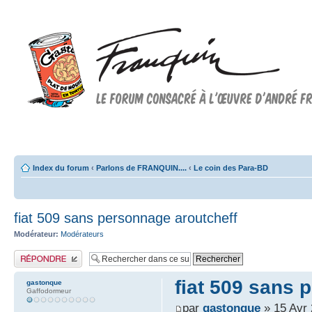
Forum FRANQUIN
Forum consacré à l'oeuvre d'André Franquin et au 9ème art
Index du forum
‹
Parlons de FRANQUIN....
‹
Le coin des Para-BD
fiat 509 sans personnage aroutcheff
Modérateur:
Modérateurs
Publier une réponse
fiat 509 sans 
gastonque
Gaffodormeur
par
gastonque
» 15 Avr 