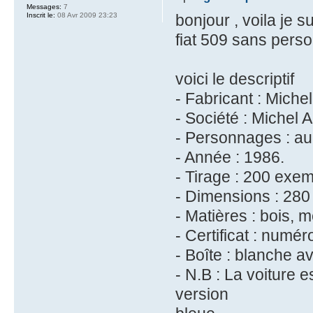
Messages:
7
Inscrit le:
08 Avr 2009 23:23
bonjour , voila je 
fiat 509 sans pers
voici le descriptif
- Fabricant : Michel
- Société : Michel A
- Personnages : au
- Année : 1986.
- Tirage : 200 exem
- Dimensions : 28
- Matières : bois, m
- Certificat : numér
- Boîte : blanche av
- N.B : La voiture e
version