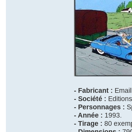
- Fabricant :
Emaill
- Société :
Edition
- Personnages :
Sp
- Année :
1993.
- Tirage :
80 exempl
- Dimensions :
790