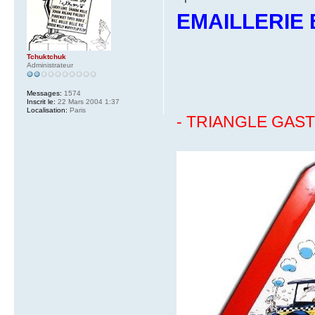
EMAILLERIE 
Tchuktchuk
Administrateur
Messages:
1574
Inscrit le:
22 Mars 2004 1:37
Localisation:
Paris
- TRIANGLE GAST