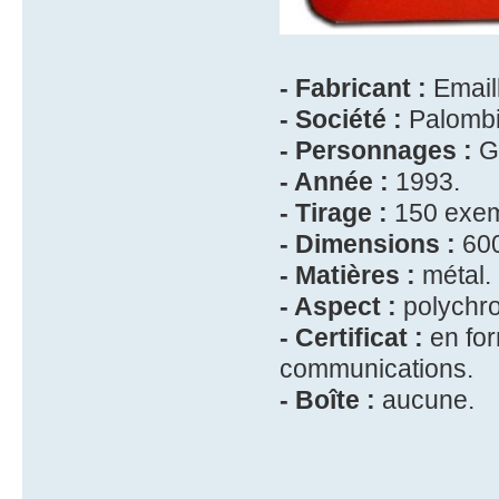
- Fabricant :
Emaill
- Société :
Palombi
- Personnages :
Ga
- Année :
1993.
- Tirage :
150 exem
- Dimensions :
600
- Matières :
métal.
- Aspect :
polychr
- Certificat :
en for
communications.
- Boîte :
aucune.