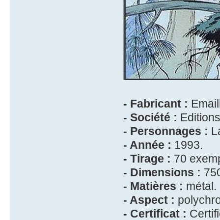
- Fabricant :
Emaill
- Société :
Edition
- Personnages :
La
- Année :
1993.
- Tirage :
70 exempl
- Dimensions :
750
- Matières :
métal.
- Aspect :
polychr
- Certificat :
Certif