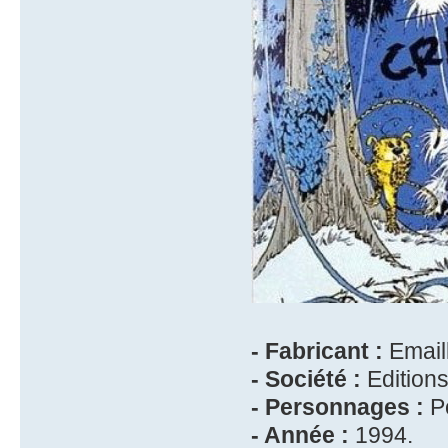
- Fabricant :
Emaill
- Société :
Edition
- Personnages :
Po
- Année :
1994.