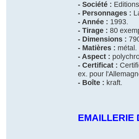
- Société :
Edition
- Personnages :
La
- Année :
1993.
- Tirage :
80 exempl
- Dimensions :
790
- Matières :
métal.
- Aspect :
polychr
- Certificat :
Certif
ex. pour l'Allemagn
- Boîte :
kraft.
EMAILLERIE 