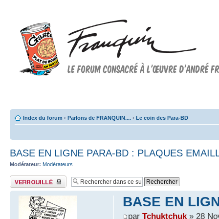
Forum FRANQUIN
Forum consacré à l'oeuvre d'André Franquin et au 9ème art
Index du forum
‹
Parlons de FRANQUIN....
‹
Le coin des Para-BD
BASE EN LIGNE PARA-BD : PLAQUES EMAIL
Modérateur:
Modérateurs
Sujet verrouillé
BASE EN LIG
par
Tchuktchuk
» 28 No