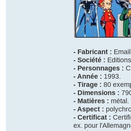
- Fabricant :
Emaill
- Société :
Edition
- Personnages :
Ch
- Année :
1993.
- Tirage :
80 exempl
- Dimensions :
790
- Matières :
métal.
- Aspect :
polychr
- Certificat :
Certif
ex. pour l'Allemagn