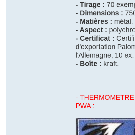
- Tirage :
70 exempl
- Dimensions :
750
- Matières :
métal.
- Aspect :
polychr
- Certificat :
Certif
d'exportation Palom
l'Allemagne, 10 ex.
- Boîte :
kraft.
- THERMOMETRE
PWA :