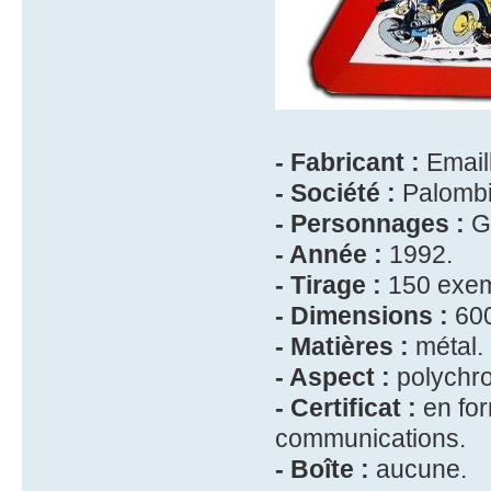
- Fabricant :
Emaill
- Société :
Palombi
- Personnages :
Ga
- Année :
1992.
- Tirage :
150 exem
- Dimensions :
600
- Matières :
métal.
- Aspect :
polychr
- Certificat :
en for
communications.
- Boîte :
aucune.