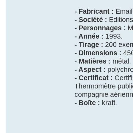
- Fabricant :
Emaill
- Société :
Edition
- Personnages :
Ma
- Année :
1993.
- Tirage :
200 exem
- Dimensions :
450
- Matières :
métal.
- Aspect :
polychr
- Certificat :
Certif
Thermomètre public
compagnie aérienn
- Boîte :
kraft.