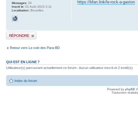
https://bfan.link/le-rock-a-gaston
Messages:
20
Inscrit le:
01 Août 2015 2:11
Localisation:
Bruxelles
Publier une réponse
Retour vers Le coin des Para-BD
QUI EST EN LIGNE ?
Utilisateur(s) parcourant actuellement ce forum : Aucun utilisateur inscrit et 2 invité(s)
Index du forum
Powered by
phpBB
©
Traduction réalisé