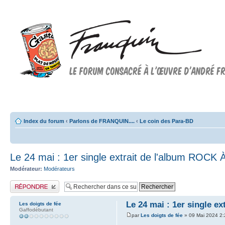
Forum FRANQUIN
Forum consacré à l'oeuvre d'André Franquin et au 9ème art
Index du forum
‹
Parlons de FRANQUIN....
‹
Le coin des Para-BD
Le 24 mai : 1er single extrait de l'album ROCK
Modérateur:
Modérateurs
Publier une réponse
Le 24 mai : 1er single e
Les doigts de fée
Gaffodébutant
par
Les doigts de fée
» 09 Mai 2024 2: