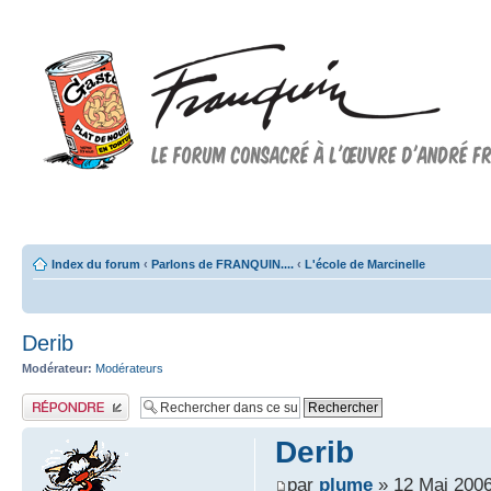
Forum FRANQUIN
Forum consacré à l'oeuvre d'André Franquin et au 9ème art
Index du forum
‹
Parlons de FRANQUIN....
‹
L'école de Marcinelle
Derib
Modérateur:
Modérateurs
Publier une réponse
Derib
par
plume
» 12 Mai 2006