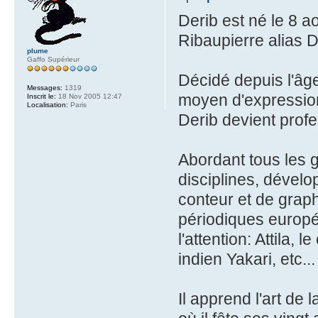
Derib est né le 8 a
Ribaupierre alias D
plume
Gaffo Supérieur
Décidé depuis l'âg
Messages:
1319
moyen d'expression 
Inscrit le:
18 Nov 2005 12:47
Localisation:
Paris
Derib devient profe
Abordant tous les g
disciplines, dévelo
conteur et de graphi
périodiques europé
l'attention: Attila, 
indien Yakari, etc...
Il apprend l'art de