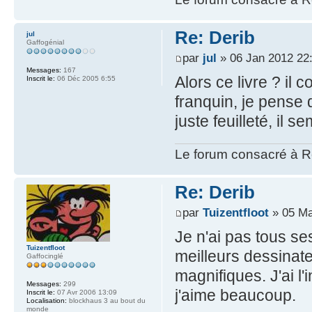
Re: Derib
jul
Gaffogénial
par
jul
» 06 Jan 2012 22
Messages:
167
Alors ce livre ? il 
Inscrit le:
06 Déc 2005 6:55
franquin, je pense q
juste feuilleté, il s
Le forum consacré à Re
Re: Derib
par
Tuizentfloot
» 05 Ma
Je n'ai pas tous s
Tuizentfloot
meilleurs dessinat
Gaffocinglé
magnifiques. J'ai l'
Messages:
299
j'aime beaucoup.
Inscrit le:
07 Avr 2006 13:09
Localisation:
blockhaus 3 au bout du
monde