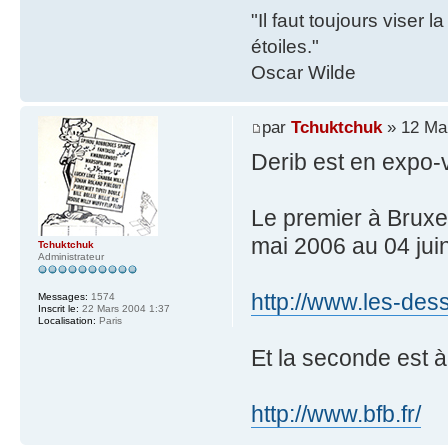
"Il faut toujours viser 
étoiles."
Oscar Wilde
par
Tchuktchuk
» 12 Mai
Derib est en expo-
Le premier à Bruxel
mai 2006 au 04 jui
Tchuktchuk
Administrateur
http://www.les-des
Messages:
1574
Inscrit le:
22 Mars 2004 1:37
Localisation:
Paris
Et la seconde est à
http://www.bfb.fr/