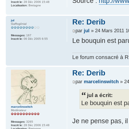
Source :
http://ww
Inscrit le:
28 Déc 2006 15:48
Localisation:
Bretagne
Re: Derib
jul
Gaffogénial
par
jul
» 24 Mars 2011 1
Messages:
167
Le bouquin est paru,
Inscrit le:
06 Déc 2005 6:55
Le forum consacré à Re
Re: Derib
par
marcelinswitch
» 24
jul a écrit:
Le bouquin est par
marcelinswitch
Modérateur
Je ne pense pas, il 
Messages:
3265
Inscrit le:
28 Déc 2006 15:48
Localisation:
Bretagne