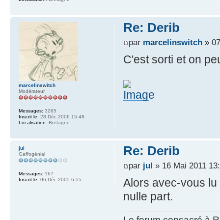
Re: Derib
par
marcelinswitch
» 07
C'est sorti et on p
marcelinswitch
Modérateur
Messages:
3265
Inscrit le:
28 Déc 2006 15:48
Localisation:
Bretagne
Re: Derib
jul
Gaffogénial
par
jul
» 16 Mai 2011 13
Messages:
167
Alors avec-vous lu c
Inscrit le:
06 Déc 2005 6:55
nulle part.
Le forum consacré à Re