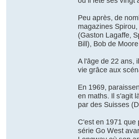
où il fête ses vingt 
Peu après, de nom
magazines Spirou, Ti
(Gaston Lagaffe, Sp
Bill), Bob de Moore
A l'âge de 22 ans, 
vie grâce aux scén
En 1969, paraissen
en maths. Il s'agit
par des Suisses (De
C'est en 1971 que 
série Go West avan