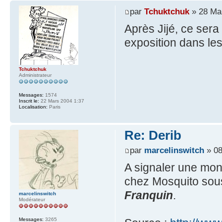
par
Tchuktchuk
» 28 Mai
Après Jijé, ce sera
exposition dans le
Tchuktchuk
Administrateur
Messages:
1574
Inscrit le:
22 Mars 2004 1:37
Localisation:
Paris
Re: Derib
par
marcelinswitch
» 08
A signaler une mono
chez Mosquito sous l
Franquin
.
marcelinswitch
Modérateur
Messages:
3265