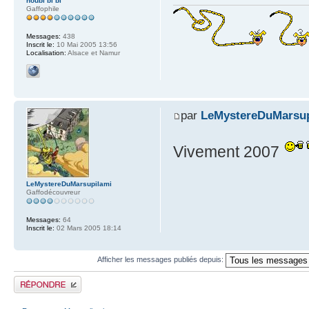
houbi bi bi
Gaffophile
Messages:
438
Inscrit le:
10 Mai 2005 13:56
Localisation:
Alsace et Namur
par
LeMystereDuMarsup
Vivement 2007
LeMystereDuMarsupilami
Gaffodécouvreur
Messages:
64
Inscrit le:
02 Mars 2005 18:14
Afficher les messages publiés depuis:
Publier une réponse