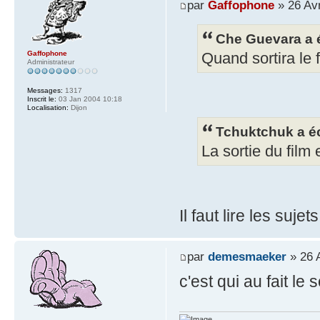
par
Gaffophone
» 26 Av
Che Guevara a é
Gaffophone
Quand sortira le 
Administrateur
Messages:
1317
Inscrit le:
03 Jan 2004 10:18
Localisation:
Dijon
Tchuktchuk a éc
La sortie du film
Il faut lire les su
par
demesmaeker
» 26 
c'est qui au fait le