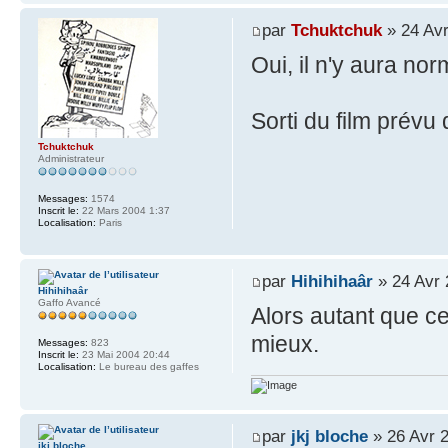
par
Tchuktchuk
» 24 Avr
Oui, il n'y aura n
Sorti du film prévu
Tchuktchuk
Administrateur
Messages:
1574
Inscrit le:
22 Mars 2004 1:37
Localisation:
Paris
par
Hihihihaâr
» 24 Avr 
Hihihihaâr
Gaffo Avancé
Alors autant que ce
mieux.
Messages:
823
Inscrit le:
23 Mai 2004 20:44
Localisation:
Le bureau des gaffes
par
jkj bloche
» 26 Avr 
jkj bloche