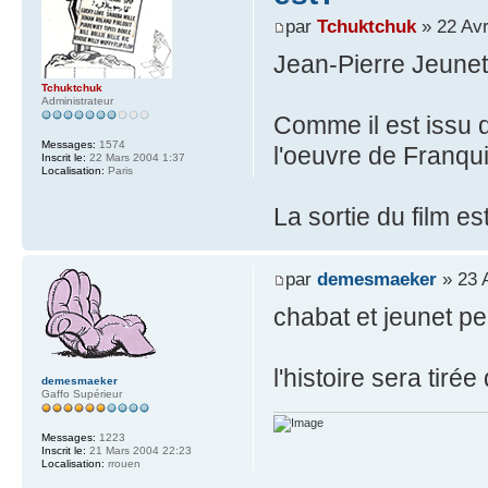
par
Tchuktchuk
» 22 Avr
Jean-Pierre Jeunet
Tchuktchuk
Administrateur
Comme il est issu d
Messages:
1574
l'oeuvre de Franqui
Inscrit le:
22 Mars 2004 1:37
Localisation:
Paris
La sortie du film e
par
demesmaeker
» 23 
chabat et jeunet p
l'histoire sera tir
demesmaeker
Gaffo Supérieur
Messages:
1223
Inscrit le:
21 Mars 2004 22:23
Localisation:
rrouen