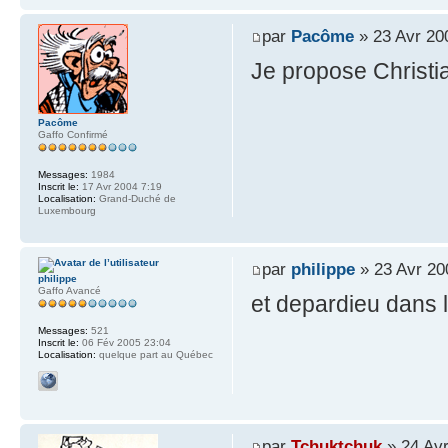
par
Pacôme
» 23 Avr 20
Je propose Christia
Pacôme
Gaffo Confirmé
Messages:
1984
Inscrit le:
17 Avr 2004 7:19
Localisation:
Grand-Duché de
Luxembourg
par
philippe
» 23 Avr 20
philippe
Gaffo Avancé
et depardieu dans 
Messages:
521
Inscrit le:
06 Fév 2005 23:04
Localisation:
quelque part au Québec
par
Tchuktchuk
» 24 Avr