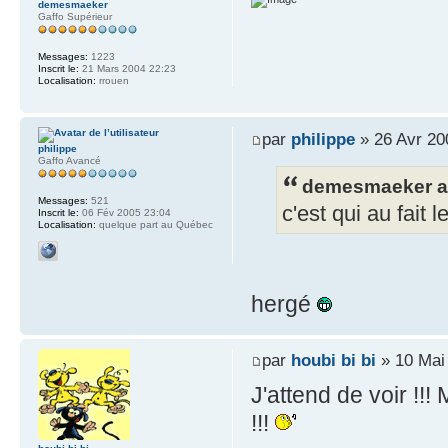
demesmaeker
Gaffo Supérieur
Messages:
1223
Inscrit le:
21 Mars 2004 22:23
Localisation:
rrouen
par
philippe
» 26 Avr 20
philippe
Gaffo Avancé
demesmaeker a 
Messages:
521
c'est qui au fait 
Inscrit le:
06 Fév 2005 23:04
Localisation:
quelque part au Québec
hergé
par
houbi bi bi
» 10 Mai
J'attend de voir !!!
!!!