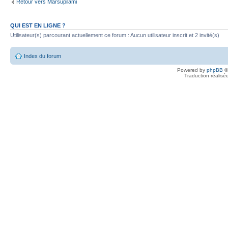
Retour vers Marsupilami
QUI EST EN LIGNE ?
Utilisateur(s) parcourant actuellement ce forum : Aucun utilisateur inscrit et 2 invité(s)
Index du forum
Powered by
phpBB
©
Traduction réalisé