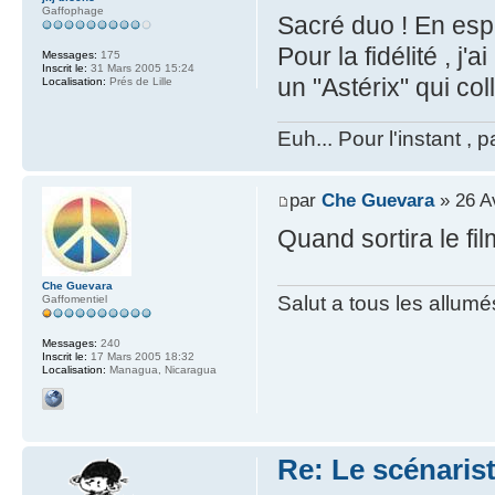
Gaffophage
Sacré duo ! En espe
Pour la fidélité , j
Messages:
175
Inscrit le:
31 Mars 2005 15:24
un "Astérix" qui coll
Localisation:
Prés de Lille
Euh... Pour l'instant , p
par
Che Guevara
» 26 A
Quand sortira le fi
Che Guevara
Salut a tous les allumé
Gaffomentiel
Messages:
240
Inscrit le:
17 Mars 2005 18:32
Localisation:
Managua, Nicaragua
Re: Le scénaris