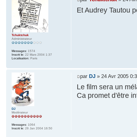
Et Audrey Tautou p
Tchuktchuk
Administrateur
Messages:
1574
Inscrit le:
22 Mars 2004 1:37
Localisation:
Paris
par
DJ
» 24 Avr 2005 0:
Le film sera un mél
Ca promet d'être in
DJ
Modérateur
Messages:
1064
Inscrit le:
26 Jan 2004 16:50