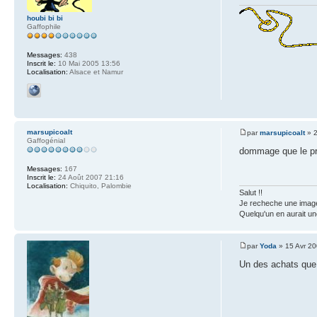
houbi bi bi
Gaffophile
Messages:
438
Inscrit le:
10 Mai 2005 13:56
Localisation:
Alsace et Namur
marsupicoalt
par
marsupicoalt
» 2
Gaffogénial
dommage que le prix
Messages:
167
Inscrit le:
24 Août 2007 21:16
Localisation:
Chiquito, Palombie
Salut !!
Je recheche une image
Quelqu'un en aurait un
par
Yoda
» 15 Avr 20
Un des achats que j