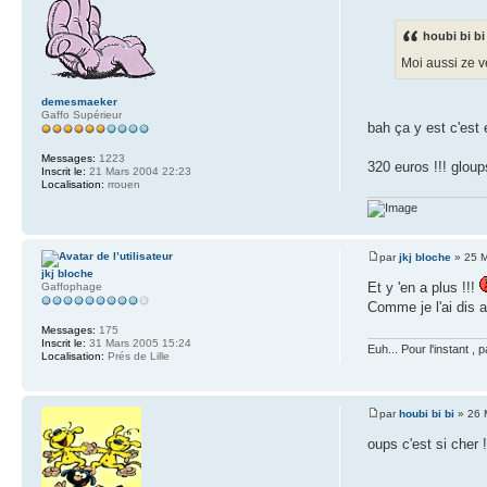
houbi bi bi 
Moi aussi ze 
demesmaeker
Gaffo Supérieur
bah ça y est c'es
Messages:
1223
320 euros !!! gloup
Inscrit le:
21 Mars 2004 22:23
Localisation:
rrouen
par
jkj bloche
» 25 M
jkj bloche
Et y 'en a plus !!!
Gaffophage
Comme je l'ai dis a
Messages:
175
Inscrit le:
31 Mars 2005 15:24
Euh... Pour l'instant , 
Localisation:
Prés de Lille
par
houbi bi bi
» 26 
oups c'est si cher 