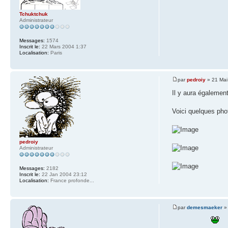
Tchuktchuk
Administrateur
Messages:
1574
Inscrit le:
22 Mars 2004 1:37
Localisation:
Paris
par
pedroiy
» 21 Mai
Il y aura égaleme
Voici quelques phot
pedroiy
Administrateur
Messages:
2182
Inscrit le:
22 Jan 2004 23:12
Localisation:
France profonde...
par
demesmaeker
» 