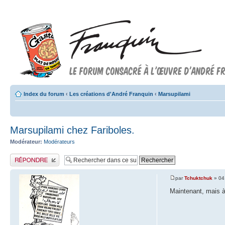
Index du forum
‹
Les créations d'André Franquin
‹
Marsupilami
Marsupilami chez Fariboles.
Modérateur:
Modérateurs
Publier une réponse
par
Tchuktchuk
» 04
Maintenant, mais à l