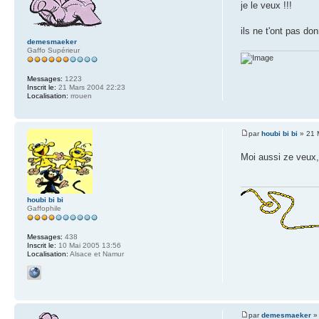
je le veux !!!
ils ne t'ont pas do
demesmaeker
Gaffo Supérieur
Messages:
1223
Inscrit le:
21 Mars 2004 22:23
Localisation:
rrouen
par
houbi bi bi
» 21 
Moi aussi ze veux
houbi bi bi
Gaffophile
Messages:
438
Inscrit le:
10 Mai 2005 13:56
Localisation:
Alsace et Namur
par
demesmaeker
» 