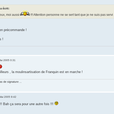
a écrit:
veux, moi aussi
!!! Attention personne ne se sert tant que je ne suis pas servi 
t en précommande !
s !
ai 2005 0:31
illeurs , la moulinsartisation de Franquin est en marche !
pas de signature ...
Mai 2005 9:42
!!! Bah ça sera pour une autre fois !!!