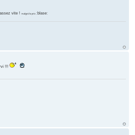
 assez vite !
:blase:
malgré le prix
vi !!!