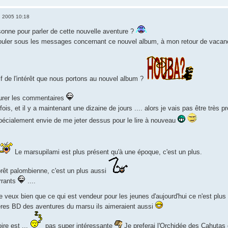
n 2005 10:18
rsonne pour parler de cette nouvelle aventure ?
rouler sous les messages concernant ce nouvel album, à mon retour de vaca
tif de l'intérêt que nous portons au nouvel album ?
gurer les commentaires
 fois, et il y a maintenant une dizaine de jours .... alors je vais pas être très 
spécialement envie de me jeter dessus pour le lire à nouveau
Le marsupilami est plus présent qu'à une époque, c'est un plus.
orêt palombienne, c'est un plus aussi
rrants
....
e veux bien que ce qui est vendeur pour les jeunes d'aujourd'hui ce n'est plus c
ères BD des aventures du marsu ils aimeraient aussi
ire est ...
pas super intéressante
Je preferai l'Orchidée des Cahutas