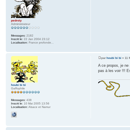
pedroiy
Administrateur
Messages:
2182
Inscrit le:
22 Jan 2004 23:12
Localisation:
France profonde...
par
houbi bi bi
» 11 
A ce propos, je ne 
pas à les voir !!! 
houbi bi bi
Gaffophile
Messages:
438
Inscrit le:
10 Mai 2005 13:56
Localisation:
Alsace et Namur