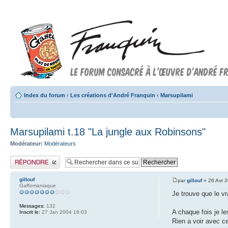
Index du forum
‹
Les créations d'André Franquin
‹
Marsupilami
Marsupilami t.18 "La jungle aux Robinsons"
Modérateur:
Modérateurs
Publier une réponse
gillouf
par
gillouf
» 26 Avr 
Gaffomaniaque
Je trouve que le v
Messages:
132
A chaque fois je l
Inscrit le:
27 Jan 2004 16:03
Rien a voir avec c