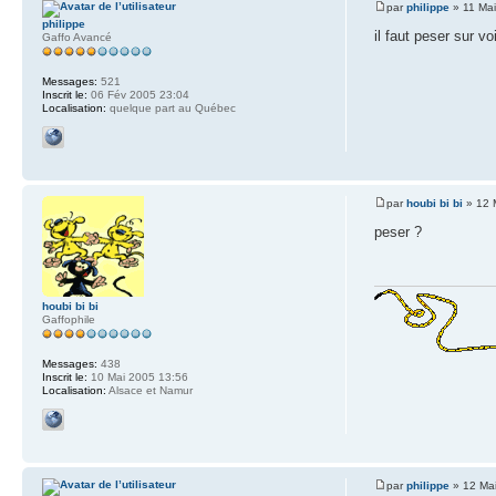
par
philippe
» 11 Mai
philippe
il faut peser sur vo
Gaffo Avancé
Messages:
521
Inscrit le:
06 Fév 2005 23:04
Localisation:
quelque part au Québec
par
houbi bi bi
» 12 
peser ?
houbi bi bi
Gaffophile
Messages:
438
Inscrit le:
10 Mai 2005 13:56
Localisation:
Alsace et Namur
par
philippe
» 12 Ma