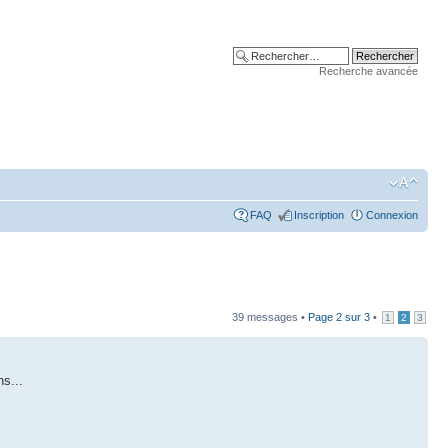
Recherche avancée
FAQ
Inscription
Connexion
39 messages •
Page
2
sur
3
•
1
2
3
s...