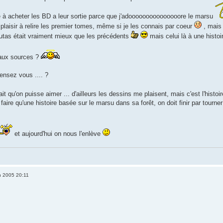
nue à acheter les BD a leur sortie parce que j'adooooooooooooooore le marsu
plaisir à relire les premier tomes, même si je les connais par coeur
, mais 
utas était vraiment mieux que les précédents
mais celui là à une histoi
 aux sources ?
pensez vous .... ?
ait qu'on puisse aimer ... d'ailleurs les dessins me plaisent, mais c'est l'hist
e faire qu'une histoire basée sur le marsu dans sa forêt, on doit finir par tourn
et aujourd'hui on nous l'enlève
n 2005 20:11