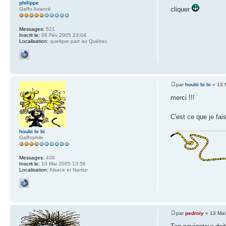
philippe
cliquer
Gaffo Avancé
Messages:
521
Inscrit le:
06 Fév 2005 23:04
Localisation:
quelque part au Québec
par
houbi bi bi
» 13 
merci !!!
C'est ce que je fai
houbi bi bi
Gaffophile
Messages:
438
Inscrit le:
10 Mai 2005 13:56
Localisation:
Alsace et Namur
par
pedroiy
» 13 Mai