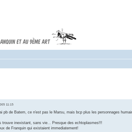
Forum FRANQUIN
Forum consacré à l'oeuvre d'André
Franquin et au 9ème art
2005 11:15
rai pb de Batem, ce n'est pas le Marsu, mais bcp plus les personnages humain
es trouve inexistant, sans vie... Presque des echtoplasmes!!!
eux de Franquin qui existaient immediatement!