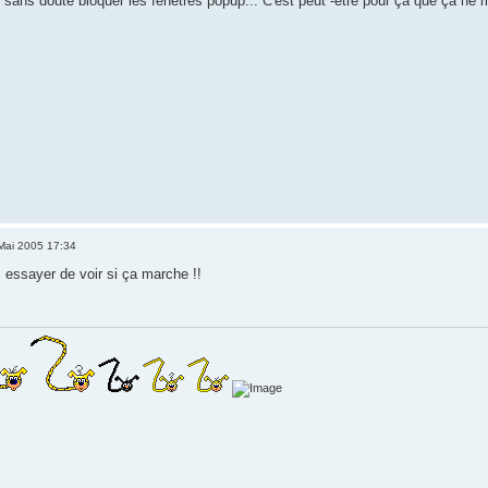
t sans doute bloquer les fenêtres popup... C'est peut -être pour ça que ça ne 
Mai 2005 17:34
s essayer de voir si ça marche !!