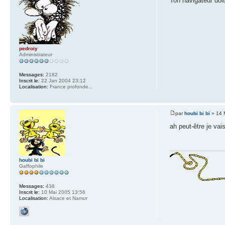
Ton navigateur doi
pedroiy
Administrateur
Messages:
2182
Inscrit le:
22 Jan 2004 23:12
Localisation:
France profonde...
par
houbi bi bi
» 14 
ah peut-être je vai
houbi bi bi
Gaffophile
Messages:
438
Inscrit le:
10 Mai 2005 13:56
Localisation:
Alsace et Namur