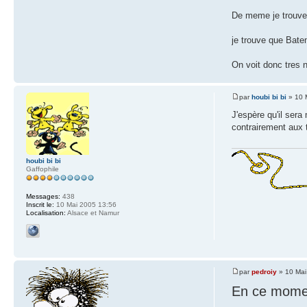
De meme je trouve 
je trouve que Batem
On voit donc tres n
par
houbi bi bi
» 10 
J'espère qu'il ser
contrairement aux 
houbi bi bi
Gaffophile
Messages:
438
Inscrit le:
10 Mai 2005 13:56
Localisation:
Alsace et Namur
par
pedroiy
» 10 Mai
En ce mome