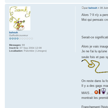
par
bahouh
» 30 Jui
Alors ? Il n'y a pe
Moi qui pensais c
bahouh
Gaffodécouvreur
Serait-ce significa
Messages:
69
Alors je vais inau
Inscrit le:
07 Sep 2004 12:08
Localisation:
Palombie ( Limoges)
Je ne l'ai lu qu'une
seule fois et pas 
On reste dans la f
Il y a des gags ma
MAIS ...
j
montrait les premi
Franchement l'histo