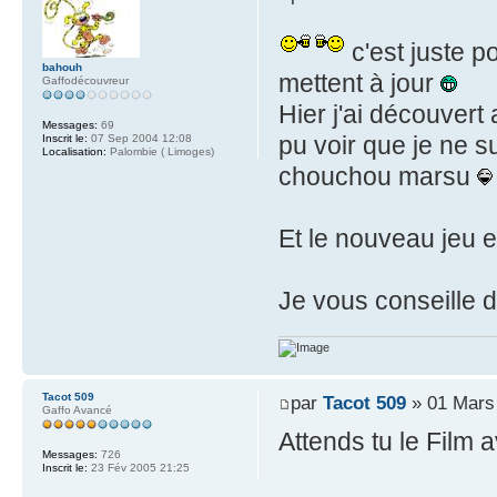
c'est juste po
bahouh
mettent à jour
Gaffodécouvreur
Hier j'ai découvert 
Messages:
69
pu voir que je ne s
Inscrit le:
07 Sep 2004 12:08
Localisation:
Palombie ( Limoges)
chouchou marsu
Et le nouveau jeu 
Je vous conseille d'
Tacot 509
par
Tacot 509
» 01 Mars
Gaffo Avancé
Attends tu le Film a
Messages:
726
Inscrit le:
23 Fév 2005 21:25