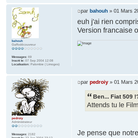
par
bahouh
» 01 Mars 2
euh j'ai rien compr
Version francaise
bahouh
Gaffodécouvreur
Messages:
69
Inscrit le:
07 Sep 2004 12:08
Localisation:
Palombie ( Limoges)
par
pedroiy
» 01 Mars 2
Ben... Fiat 509 !
Attends tu le Film
pedroiy
Administrateur
Je pense que notre
Messages:
2182
Inscrit le:
22 Jan 2004 23:12