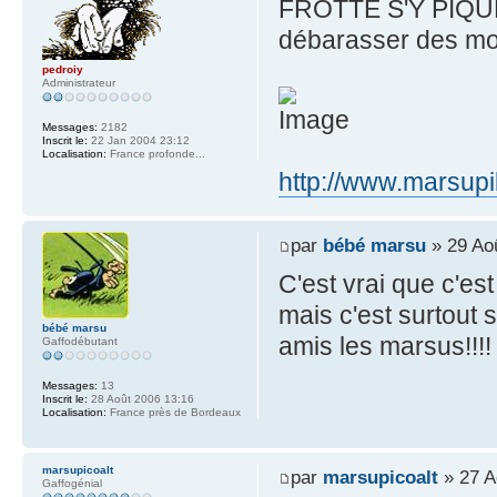
FROTTE S'Y PIQUE..
débarasser des mous
pedroiy
Administrateur
Messages:
2182
Inscrit le:
22 Jan 2004 23:12
Localisation:
France profonde...
http://www.marsupi
par
bébé marsu
» 29 Ao
C'est vrai que c'es
mais c'est surtout 
bébé marsu
amis les marsus!!!!
Gaffodébutant
Messages:
13
Inscrit le:
28 Août 2006 13:16
Localisation:
France près de Bordeaux
marsupicoalt
par
marsupicoalt
» 27 A
Gaffogénial