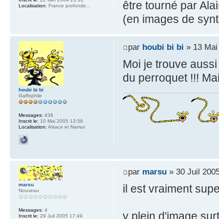
être tourné par Ala
Localisation:
France profonde...
(en images de synth
par
houbi bi bi
» 13 Mai
Moi je trouve aussi 
du perroquet !!! Mai
houbi bi bi
Gaffophile
Messages:
438
Inscrit le:
10 Mai 2005 13:56
Localisation:
Alsace et Namur
par
marsu
» 30 Juil 200
marsu
il est vraiment sup
Nouveau
Messages:
4
y plein d'image sur
Inscrit le:
29 Juil 2005 17:49