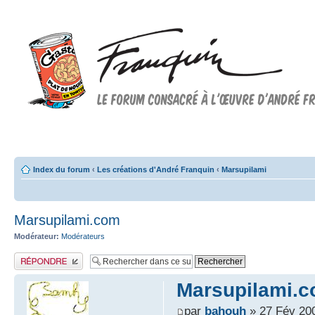
Forum FRANQUIN
Forum consacré à l'oeuvre d'André Franquin et au 9ème art
Index du forum
‹
Les créations d'André Franquin
‹
Marsupilami
Marsupilami.com
Modérateur:
Modérateurs
Publier une réponse
Marsupilami.
par
bahouh
» 27 Fév 20