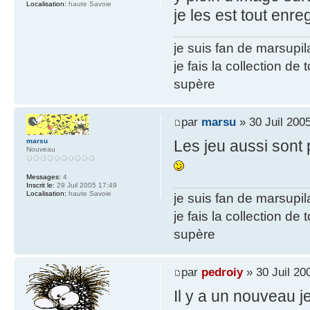
Localisation:
haute Savoie
je les est tout enr
je suis fan de marsupil
je fais la collection de
supère
par
marsu
» 30 Juil 200
marsu
Les jeu aussi sont
Nouveau
Messages:
4
Inscrit le:
29 Juil 2005 17:49
Localisation:
haute Savoie
je suis fan de marsupil
je fais la collection de
supère
par
pedroiy
» 30 Juil 20
Il y a un nouveau je