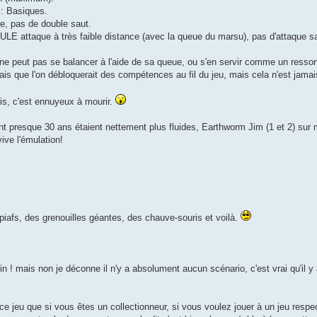
 : Basiques.
le, pas de double saut.
LE attaque à très faible distance (avec la queue du marsu), pas d'attaque sau
ne peut pas se balancer à l'aide de sa queue, ou s'en servir comme un ressor
is que l'on débloquerait des compétences au fil du jeu, mais cela n'est jamais
is, c'est ennuyeux à mourir.
ont presque 30 ans étaient nettement plus fluides, Earthworm Jim (1 et 2) sur 
ive l'émulation!
piafs, des grenouilles géantes, des chauve-souris et voilà.
 fin ! mais non je déconne il n'y a absolument aucun scénario, c'est vrai qu'il
 ce jeu que si vous êtes un collectionneur, si vous voulez jouer à un jeu resp