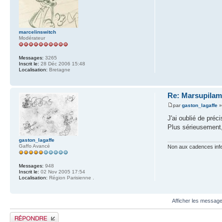
marcelinswitch
Modérateur
Messages:
3265
Inscrit le:
28 Déc 2006 15:48
Localisation:
Bretagne
Re: Marsupilam
par
gaston_lagaffe
»
J'ai oublié de préc
Plus sérieusement,
gaston_lagaffe
Gaffo Avancé
Non aux cadences inf
Messages:
948
Inscrit le:
02 Nov 2005 17:54
Localisation:
Région Parisienne .
Afficher les message
Publier une réponse