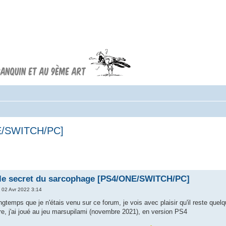
Forum FRANQUIN
Forum consacré à l'oeuvre d'André
Franquin et au 9ème art
NE/SWITCH/PC]
 le secret du sarcophage [PS4/ONE/SWITCH/PC]
 02 Avr 2022 3:14
longtemps que je n'étais venu sur ce forum, je vois avec plaisir qu'il reste q
itre, j'ai joué au jeu marsupilami (novembre 2021), en version PS4