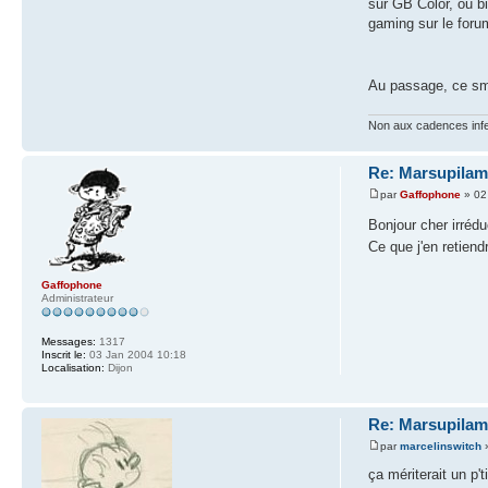
sur GB Color, ou bi
gaming sur le foru
Au passage, ce smi
Non aux cadences inf
Re: Marsupilam
par
Gaffophone
» 02
Bonjour cher irréd
Ce que j'en retiend
Gaffophone
Administrateur
Messages:
1317
Inscrit le:
03 Jan 2004 10:18
Localisation:
Dijon
Re: Marsupilam
par
marcelinswitch
»
ça mériterait un p