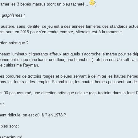
ncarner les 3 bébés marsus (dont un bleu tacheté...
)
e, graphismes :
 austère, sans identité, ce jeu est à des années lumières des standards actuel
tant sorti en 2015 pour s'en rendre compte, Microids est à la ramasse.
tion artistique ?
neaux lumineux clignotants affreux aux quels s'accroche le marsu pour se déplacer
onnement du jeu (une liane, une fleur, une branche...), ah bah non Ubisoft l'a 
i le cultissime Rayman.
s bordures de trottoirs rouges et bleues servant à délimiter les hautes herbes
ans les forets et les temples Palombiens, les hautes herbes poussent sur des 
s 90 pas assumé, une direction artistique ridicule (des trottoirs dans la foret
e :
ent ridicule, on est où là ? en 1978 ?
bles sont :
h (maximum).