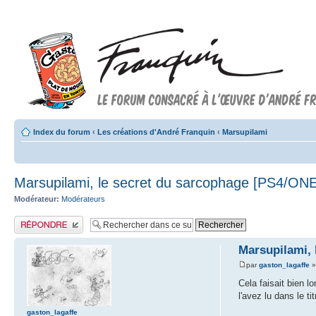
Index du forum
‹
Les créations d'André Franquin
‹
Marsupilami
Marsupilami, le secret du sarcophage [PS4/O
Modérateur:
Modérateurs
Publier une réponse
Marsupilami,
par
gaston_lagaffe
»
Cela faisait bien 
l'avez lu dans le t
gaston_lagaffe