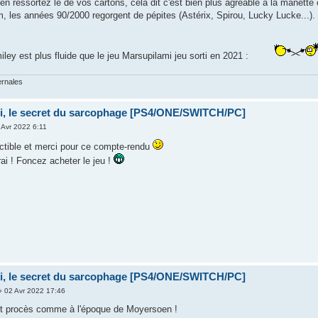
en ressortez le de vos cartons, cela dit c'est bien plus agréable à la manette e
m, les années 90/2000 regorgent de pépites (Astérix, Spirou, Lucky Lucke...).
ley est plus fluide que le jeu Marsupilami jeu sorti en 2021 :
ernales
i, le secret du sarcophage [PS4/ONE/SWITCH/PC]
 Avr 2022 6:11
uctible et merci pour ce compte-rendu
rai ! Foncez acheter le jeu !
i, le secret du sarcophage [PS4/ONE/SWITCH/PC]
 02 Avr 2022 17:46
'tit procès comme à l'époque de Moyersoen !