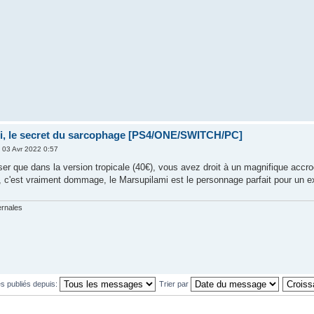
i, le secret du sarcophage [PS4/ONE/SWITCH/PC]
 03 Avr 2022 0:57
iser que dans la version tropicale (40€), vous avez droit à un magnifique acc
 c'est vraiment dommage, le Marsupilami est le personnage parfait pour un ex
ernales
s publiés depuis:
Trier par