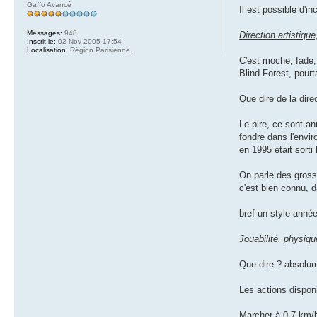
Gaffo Avancé
Il est possible d'i
Messages:
948
Direction artistiqu
Inscrit le:
02 Nov 2005 17:54
Localisation:
Région Parisienne .
C'est moche, fade,
Blind Forest, pour
Que dire de la direc
Le pire, ce sont an
fondre dans l'envir
en 1995 était sort
On parle des grosse
c'est bien connu, d
bref un style année
Jouabilité, physiqu
Que dire ? absolum
Les actions disponi
Marcher à 0,7 km/