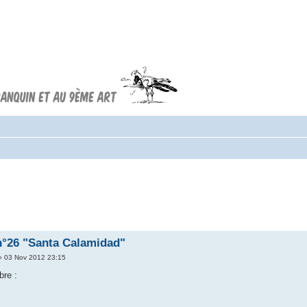
Forum FRANQUIN
Forum consacré à l'oeuvre d'André
Franquin et au 9ème art
n°26 "Santa Calamidad"
 03 Nov 2012 23:15
bre :