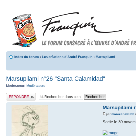
Index du forum
‹
Les créations d'André Franquin
‹
Marsupilami
Marsupilami n°26 "Santa Calamidad"
Modérateur:
Modérateurs
Publier une réponse
Marsupilami 
par
marcelinswitch
»
Sortie le 30 novem