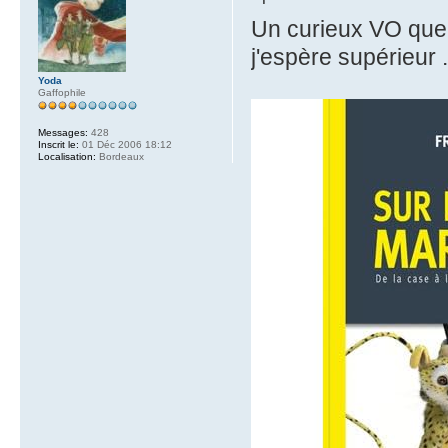
Un curieux VO que v
j'espère supérieur .
Yoda
Gaffophile
Messages:
428
Inscrit le:
01 Déc 2006 18:12
Localisation:
Bordeaux