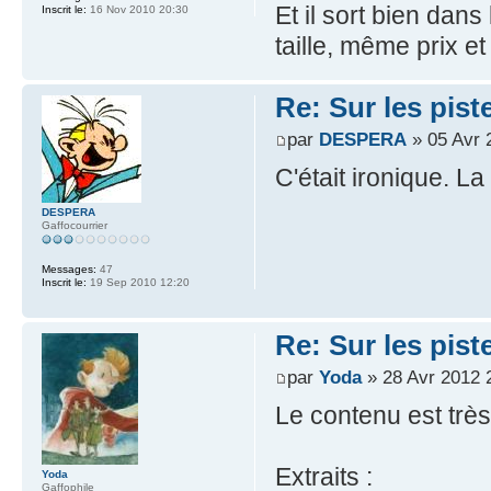
Et il sort bien dan
Inscrit le:
16 Nov 2010 20:30
taille, même prix e
Re: Sur les pist
par
DESPERA
» 05 Avr 
C'était ironique. L
DESPERA
Gaffocourrier
Messages:
47
Inscrit le:
19 Sep 2010 12:20
Re: Sur les pist
par
Yoda
» 28 Avr 2012 
Le contenu est très
Extraits :
Yoda
Gaffophile