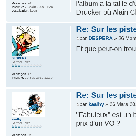
l'album a la taille 
Messages:
241
Inscrit le:
23 Août 2005 11:26
Drucker où Alain Ch
Localisation:
Lyon
Re: Sur les pist
par
DESPERA
» 26 Mars
Et que peut-on tro
DESPERA
Gaffocourrier
Messages:
47
Inscrit le:
19 Sep 2010 12:20
Re: Sur les pist
par
kaalhy
» 26 Mars 20
"Fabuleux" est un bi
kaalhy
prix d'un VO ?
Gaffocourrier
Messages:
35