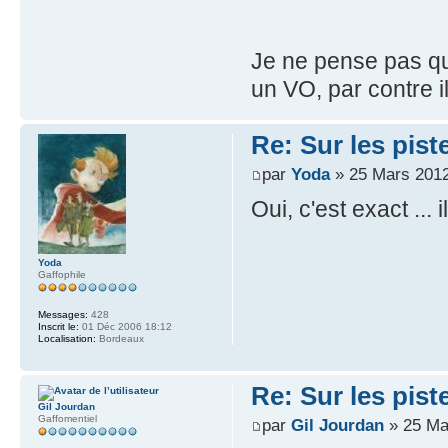
Je ne pense pas que 
un VO, par contre il 
Re: Sur les pist
par
Yoda
» 25 Mars 2012
Oui, c'est exact ...
Yoda
Gaffophile
Messages:
428
Inscrit le:
01 Déc 2006 18:12
Localisation:
Bordeaux
Re: Sur les pist
Gil Jourdan
Gaffomentiel
par
Gil Jourdan
» 25 Ma