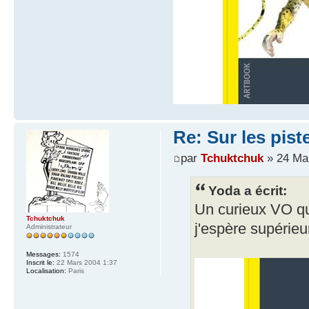
Re: Sur les pist
par
Tchuktchuk
» 24 Ma
Yoda a écrit:
Un curieux VO que
Tchuktchuk
j'espère supérieur
Administrateur
Messages:
1574
Inscrit le:
22 Mars 2004 1:37
Localisation:
Paris