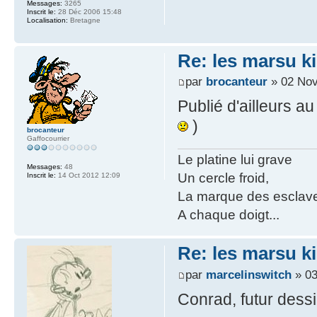
Messages:
3265
Inscrit le:
28 Déc 2006 15:48
Localisation:
Bretagne
Re: les marsu k
par
brocanteur
» 02 Nov
Publié d'ailleurs 
)
brocanteur
Gaffocourrier
Le platine lui grave
Messages:
48
Un cercle froid,
Inscrit le:
14 Oct 2012 12:09
La marque des esclav
A chaque doigt...
Re: les marsu k
par
marcelinswitch
» 03
Conrad, futur dessin