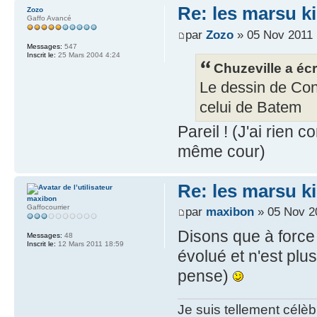
Re: les marsu k
Zozo
Gaffo Avancé
par
Zozo
» 05 Nov 2011 
Messages:
547
Inscrit le:
25 Mars 2004 4:24
Chuzeville a écri
Le dessin de Conr
celui de Batem
Pareil ! (J'ai rien 
même cour)
Re: les marsu k
maxibon
Gaffocourrier
par
maxibon
» 05 Nov 2
Disons que à force 
Messages:
48
Inscrit le:
12 Mars 2011 18:59
évolué et n'est plu
pense)
Je suis tellement célè