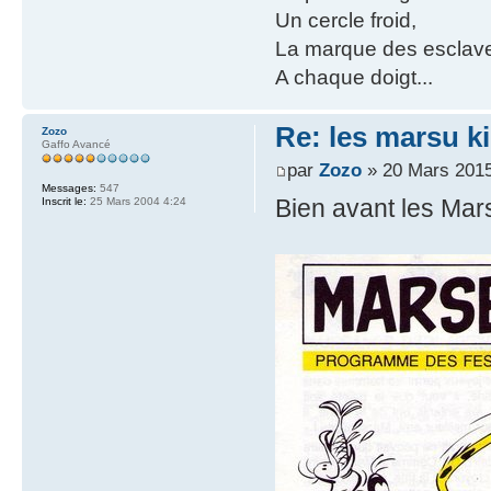
Un cercle froid,
La marque des esclav
A chaque doigt...
Re: les marsu k
Zozo
Gaffo Avancé
par
Zozo
» 20 Mars 2015
Messages:
547
Bien avant les Mars
Inscrit le:
25 Mars 2004 4:24