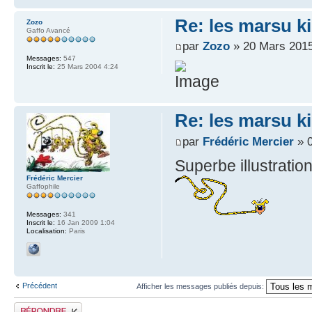
Re: les marsu k
Zozo
Gaffo Avancé
par
Zozo
» 20 Mars 2015
Messages:
547
Inscrit le:
25 Mars 2004 4:24
Re: les marsu k
par
Frédéric Mercier
» 0
Superbe illustration
Frédéric Mercier
Gaffophile
Messages:
341
Inscrit le:
16 Jan 2009 1:04
Localisation:
Paris
Précédent
Afficher les messages publiés depuis:
Publier une réponse