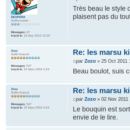
Très beau le style
plaisent pas du tout
DESPERA
Gaffocourrier
Messages:
47
Inscrit le:
19 Sep 2010 12:20
Re: les marsu k
Zozo
Gaffo Avancé
par
Zozo
» 25 Oct 2011 
Messages:
547
Beau boulot, suis c
Inscrit le:
25 Mars 2004 4:24
Re: les marsu k
Zozo
Gaffo Avancé
par
Zozo
» 02 Nov 2011 
Messages:
547
Le bouquin est sort
Inscrit le:
25 Mars 2004 4:24
envie de le lire.