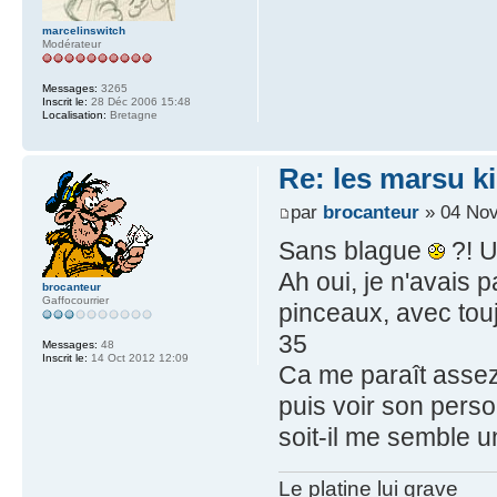
marcelinswitch
Modérateur
Messages:
3265
Inscrit le:
28 Déc 2006 15:48
Localisation:
Bretagne
Re: les marsu k
par
brocanteur
» 04 Nov
Sans blague
?! U
Ah oui, je n'avais p
brocanteur
Gaffocourrier
pinceaux, avec tou
35
Messages:
48
Inscrit le:
14 Oct 2012 12:09
Ca me paraît assez
puis voir son pers
soit-il me semble 
Le platine lui grave