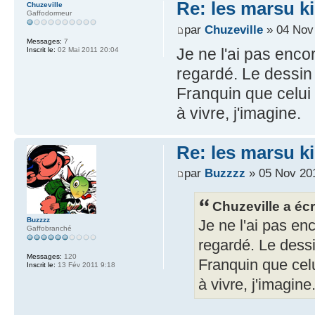
Re: les marsu k
Chuzeville
Gaffodormeur
par
Chuzeville
» 04 Nov
Messages:
7
Je ne l'ai pas encore
Inscrit le:
02 Mai 2011 20:04
regardé. Le dessin 
Franquin que celui 
à vivre, j'imagine.
Re: les marsu k
par
Buzzzz
» 05 Nov 201
Chuzeville a écri
Buzzzz
Je ne l'ai pas enco
Gaffobranché
regardé. Le dessi
Messages:
120
Franquin que celu
Inscrit le:
13 Fév 2011 9:18
à vivre, j'imagine