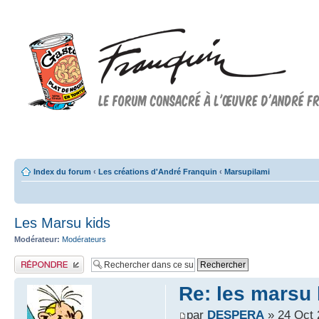
Forum FRANQUIN
Forum consacré à l'oeuvre d'André Franquin et au 9ème art
Index du forum
‹
Les créations d'André Franquin
‹
Marsupilami
Les Marsu kids
Modérateur:
Modérateurs
Publier une réponse
Re: les marsu 
par
DESPERA
» 24 Oct 