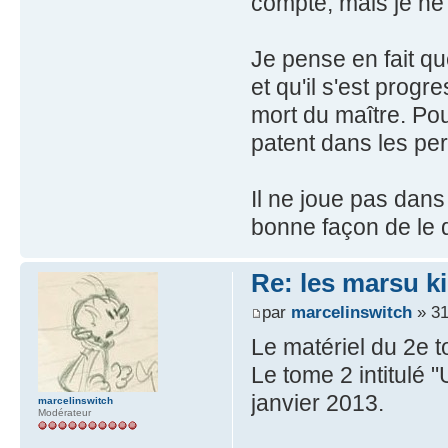
compte, mais je ne 
Je pense en fait q
et qu'il s'est progr
mort du maître. Po
patent dans les pe
Il ne joue pas dan
bonne façon de le 
Re: les marsu k
par
marcelinswitch
» 31
Le matériel du 2e 
Le tome 2 intitulé 
janvier 2013.
marcelinswitch
Modérateur