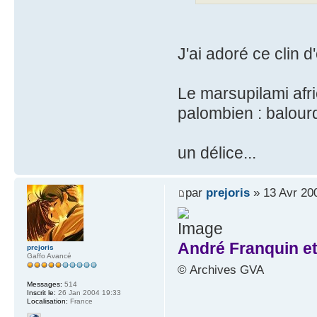
J'ai adoré ce clin d'
Le marsupilami afri
palombien : balour
un délice...
par
prejoris
» 13 Avr 20
André Franquin et
prejoris
Gaffo Avancé
© Archives GVA
Messages:
514
Inscrit le:
26 Jan 2004 19:33
Localisation:
France