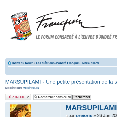
Forum FRANQUIN
Forum consacré à l'oeuvre d'André Franquin et au 9ème art
Index du forum
‹
Les créations d'André Franquin
‹
Marsupilami
MARSUPILAMI - Une petite présentation de la s
Modérateur:
Modérateurs
Publier une réponse
MARSUPILAMI - 
par
prejoris
» 26 Jan 20