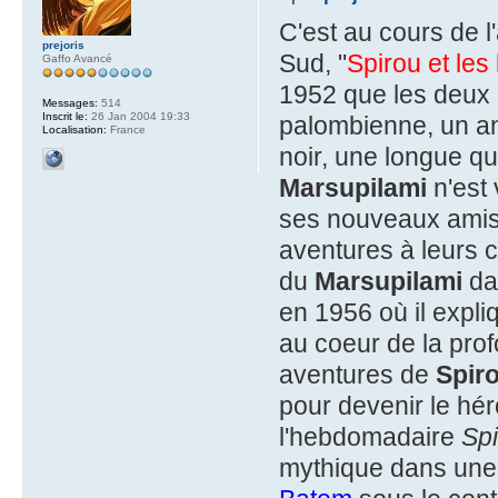
C'est au cours de 
prejoris
Sud, "
Spirou et les 
Gaffo Avancé
1952 que les deux 
Messages:
514
Inscrit le:
26 Jan 2004 19:33
palombienne, un an
Localisation:
France
noir, une longue que
Marsupilami
n'est
ses nouveaux amis 
aventures à leurs 
du
Marsupilami
da
en 1956 où il expli
au coeur de la pro
aventures de
Spir
pour devenir le hér
l'hebdomadaire
Sp
mythique dans une 