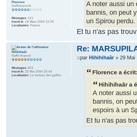
A noter aussi un 
Florence
Gaffobranché
bannis, on peut y
Messages:
121
un Spirou perdu.
Inscrit le:
19 Mars 2004 22:55
Localisation:
France
Et tu n'as pas trou
Re: MARSUPILAMI
Hihihihaâr
Gaffo Avancé
par
Hihihihaâr
» 29 Mai 
Messages:
823
Florence a écrit
Inscrit le:
23 Mai 2004 20:44
Localisation:
Le bureau des gaffes
Hihihihaâr a é
A noter aussi u
bannis, on peut
espoirs à un S
Et tu n'as pas tr