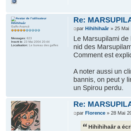
Re: MARSUPILAMI
Hihihihaâr
Gaffo Avancé
par
Hihihihaâr
» 25 Mai 
Le Marsupilami de 
Messages:
823
Inscrit le:
23 Mai 2004 20:44
nid des Marsupilami
Localisation:
Le bureau des gaffes
Comment est expliq
A noter aussi un cl
bannis, on peut y l
un Spirou perdu.
Re: MARSUPILAMI
par
Florence
» 28 Mai 2
Hihihihaâr a écri