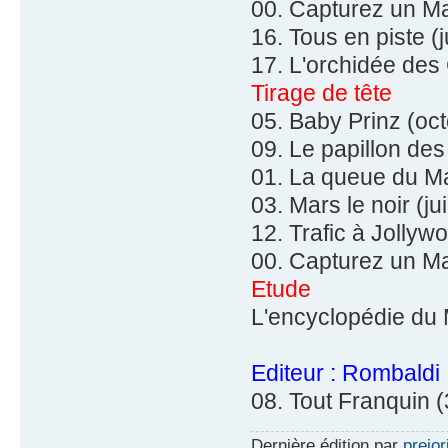
00. Capturez un Mar
16. Tous en piste (
17. L'orchidée des
Tirage de tête
05. Baby Prinz (oc
09. Le papillon de
01. La queue du Ma
03. Mars le noir (ju
12. Trafic à Jollyw
00. Capturez un Mar
Etude
L'encyclopédie du
Editeur : Rombaldi
08. Tout Franquin 
Dernière édition par
prejor