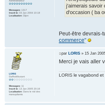
Administrateur
j'aimerais savoir
Messages:
1317
d'occasion ( ba o
Inscrit le:
03 Jan 2004 10:18
Localisation:
Dijon
Peut-être devrais-
commerce
"
par
LORIS
» 15 Jan 2005
Merci je vais aller 
LORIS
LORIS le vagabond et 
Gaffodébutant
Messages:
11
Inscrit le:
13 Jan 2005 20:16
Localisation:
Dans le nid des
marsupilamis