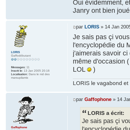
Oui évidemment, et 
Janry ont bien jou
par
LORIS
» 14 Jan 200
Je sais pas çi vous
l'encyclopédie du M
j'aimerais savoir c
LORIS
Gaffodébutant
même d'occasion ( b
Messages:
11
LOL
)
Inscrit le:
13 Jan 2005 20:16
Localisation:
Dans le nid des
marsupilamis
LORIS le vagabond et 
par
Gaffophone
» 14 Ja
LORIS a écrit:
Je sais pas çi vo
l'encyclopédie du
Gaffophone