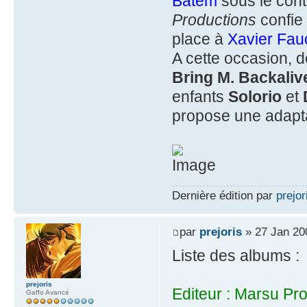
Batem
sous le cont
Productions
confie
place à
Xavier Fau
A cette occasion,
Bring M. Backali
enfants
Solorio
et
propose une adaptati
Dernière édition par
prejor
par
prejoris
» 27 Jan 20
Liste des albums :
prejoris
Editeur : Marsu Pr
Gaffo Avancé