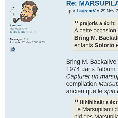
Re: MARSUPILAMI
par
LaurentV
» 29 Nov 2
prejoris a écrit:
LaurentV
Gaffobranché
A cette occasio
Bring M. Backal
Messages:
112
Inscrit le:
27 Mars 2006 9:53
enfants
Solorio
Bring M. Backalive
1974 dans l'album
Capturer un marsu
compilation
Marsup
ancien que le
spin 
Hihihihaâr a écri
Le Marsupilami d
nid des Marsupila