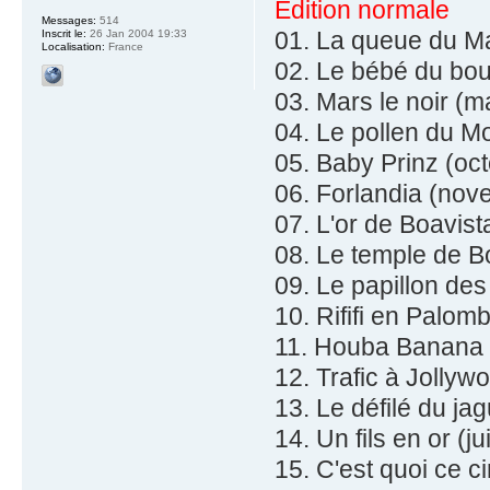
Edition normale
Messages:
514
01. La queue du Ma
Inscrit le:
26 Jan 2004 19:33
Localisation:
France
02. Le bébé du bou
03. Mars le noir (
04. Le pollen du M
05. Baby Prinz (oc
06. Forlandia (no
07. L'or de Boavist
08. Le temple de B
09. Le papillon de
10. Rififi en Palom
11. Houba Banana (
12. Trafic à Jollywo
13. Le défilé du j
14. Un fils en or (j
15. C'est quoi ce 