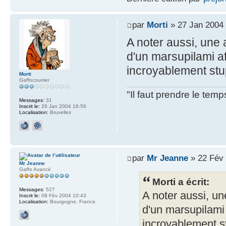
par
Morti
» 27 Jan 2004 
A noter aussi, une 
d'un marsupilami af
incroyablement stu
Morti
Gaffocourrier
"Il faut prendre le te
Messages:
31
Inscrit le:
26 Jan 2004 16:56
Localisation:
Bruxelles
par
Mr Jeanne
» 22 Fév 
Mr Jeanne
Gaffo Avancé
Morti a écrit:
Messages:
527
A noter aussi, un
Inscrit le:
08 Fév 2004 10:43
Localisation:
Bourgogne, France.
d'un marsupilami 
incroyablement s