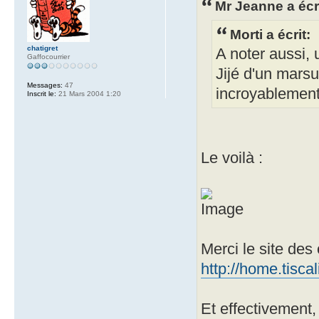
Mr Jeanne a écri
Morti a écrit:
chatigret
A noter aussi, 
Gaffocourrier
Jijé d'un marsu
Messages:
47
incroyablement
Inscrit le:
21 Mars 2004 1:20
Le voilà :
Merci le site des
http://home.tisca
Et effectivement, i