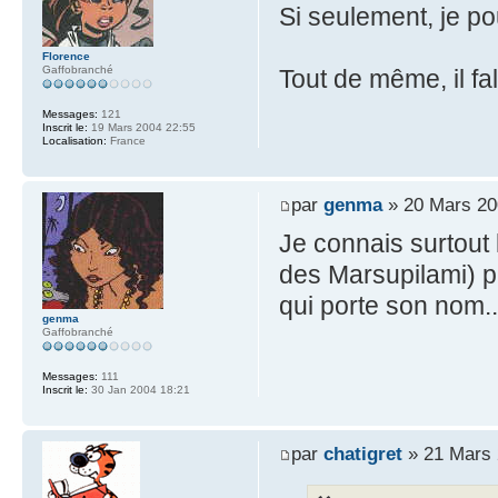
Si seulement, je po
Florence
Gaffobranché
Tout de même, il fa
Messages:
121
Inscrit le:
19 Mars 2004 22:55
Localisation:
France
par
genma
» 20 Mars 20
Je connais surtout
des Marsupilami) pa
qui porte son nom..
genma
Gaffobranché
Messages:
111
Inscrit le:
30 Jan 2004 18:21
par
chatigret
» 21 Mars 