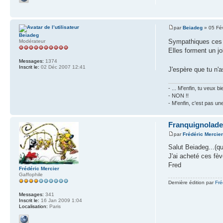
par
Beiadeg
» 05 Fé
Beiadeg
Sympathiques ces
Modérateur
Elles forment un jo
Messages:
1374
Inscrit le:
02 Déc 2007 12:41
J'espère que tu n'
- ... M'enfin, tu veux
- NON !!
- M'enfin, c'est pas un
Franquignolade
par
Frédéric Mercie
Salut Beiadeg...(q
J'ai acheté ces fè
Fred
Frédéric Mercier
Gaffophile
Dernière édition par
Fré
Messages:
341
Inscrit le:
16 Jan 2009 1:04
Localisation:
Paris