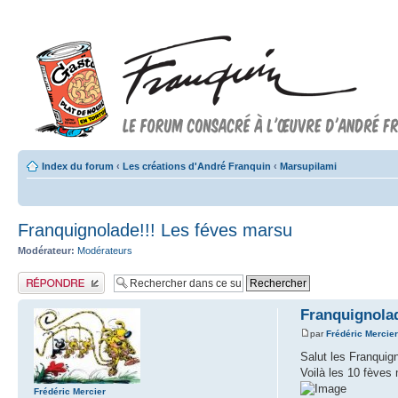
Index du forum
‹
Les créations d'André Franquin
‹
Marsupilami
Franquignolade!!! Les féves marsu
Modérateur:
Modérateurs
Publier une réponse
Franquignolad
par
Frédéric Mercie
Salut les Franquign
Voilà les 10 fèves
Frédéric Mercier