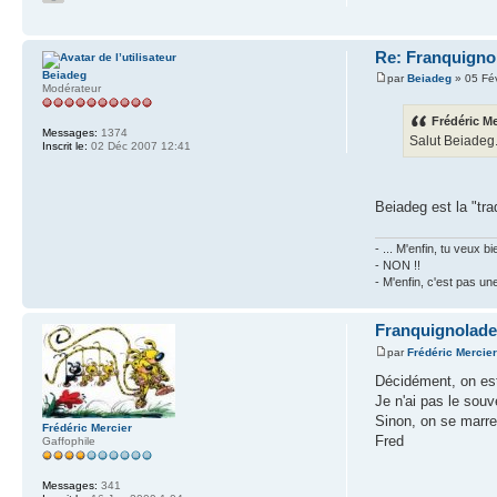
Re: Franquignol
Beiadeg
par
Beiadeg
» 05 Fé
Modérateur
Frédéric Me
Messages:
1374
Salut Beiadeg.
Inscrit le:
02 Déc 2007 12:41
Beiadeg est la "tr
- ... M'enfin, tu veux
- NON !!
- M'enfin, c'est pas un
Franquignolade
par
Frédéric Mercie
Décidément, on est
Je n'ai pas le souv
Sinon, on se marre s
Frédéric Mercier
Fred
Gaffophile
Messages:
341