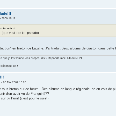
ade!!!
v 2009 18:11
rcier a écrit:
..(que veut dire ton pseudo)
aduction" en breton de Lagaffe. J'ai traduit deux albums de Gaston dans cette 
 bien que je les flambe, ces crêpes, dis ? Réponds-moi OUI ou NON !
e réponse, ça !
!!!
r
» 06 Fév 2009 15:05
 tous breton sur ce forum...Des albums en langue régionale, on en vois de plus
enir d'en avoir vu de Franquin???
ur pli l'ami! (c'est pour le sujet).