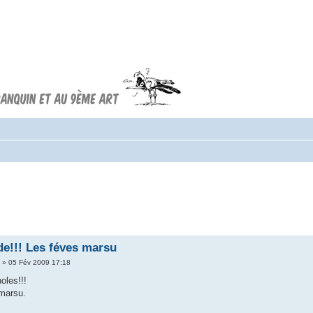
Forum FRANQUIN
Forum consacré à l'oeuvre d'André
Franquin et au 9ème art
e!!! Les féves marsu
r
» 05 Fév 2009 17:18
oles!!!
 marsu.