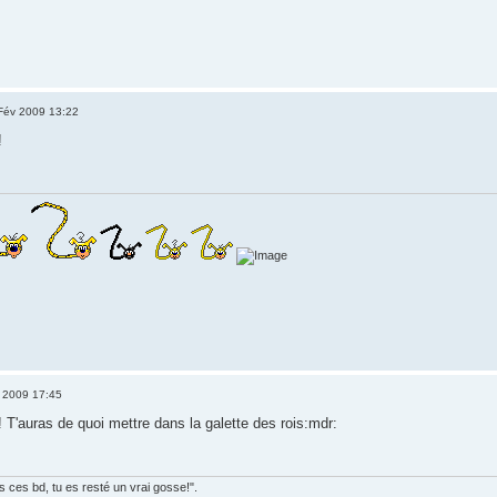
Fév 2009 13:22
!
 2009 17:45
 T'auras de quoi mettre dans la galette des rois:mdr:
es ces bd, tu es resté un vrai gosse!".