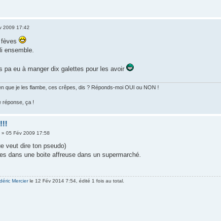
v 2009 17:42
 fèves
li ensemble.
as pa eu à manger dix galettes pour les avoir
 bien que je les flambe, ces crêpes, dis ? Réponds-moi OUI ou NON !
e réponse, ça !
!!!
r
» 05 Fév 2009 17:58
ue veut dire ton pseudo)
ves dans une boite affreuse dans un supermarché.
déric Mercier
le 12 Fév 2014 7:54, édité 1 fois au total.