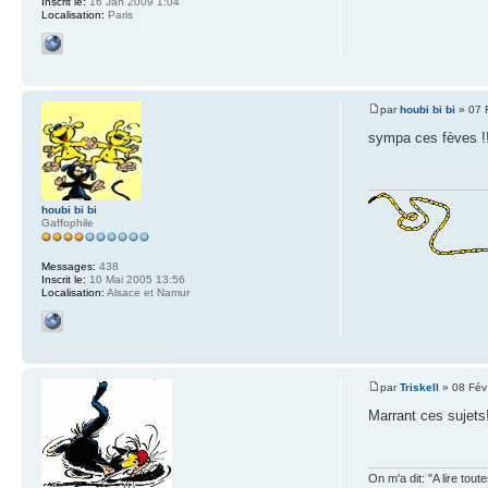
Inscrit le:
16 Jan 2009 1:04
Localisation:
Paris
par
houbi bi bi
» 07 
sympa ces fèves !
houbi bi bi
Gaffophile
Messages:
438
Inscrit le:
10 Mai 2005 13:56
Localisation:
Alsace et Namur
par
Triskell
» 08 Fév
Marrant ces sujets!
On m'a dit: "A lire tout