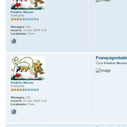
Frédéric Mercier
Gaffophile
Messages:
341
Inscrit le:
16 Jan 2009 1:04
Localisation:
Paris
Franquignolade
par
Frédéric Mercie
Frédéric Mercier
Gaffophile
Messages:
341
Inscrit le:
16 Jan 2009 1:04
Localisation:
Paris