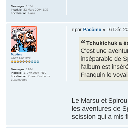
Messages:
1574
Inscrit le:
22 Mars 2004 1:37
Localisation:
Paris
par
Pacôme
» 16 Déc 20
Tchuktchuk a éc
C'est une aventur
Pacôme
inséparable de S
Gaffo Confirmé
l'album est insér
Messages:
1984
Inscrit le:
17 Avr 2004 7:19
Franquin le voya
Localisation:
Grand-Duché de
Luxembourg
Le Marsu et Spirou 
les aventures de Sp
scission qui a mis 