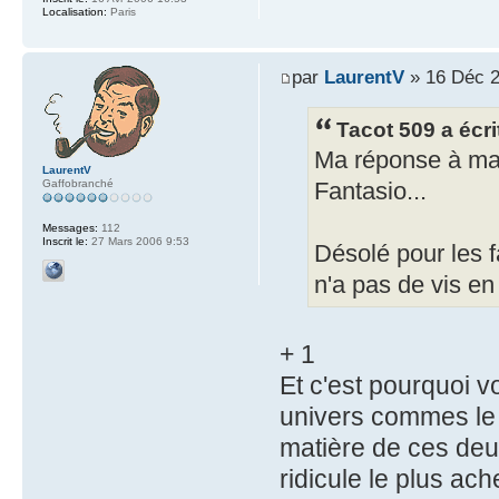
Localisation:
Paris
par
LaurentV
» 16 Déc 2
Tacot 509 a écri
Ma réponse à mar
LaurentV
Gaffobranché
Fantasio...
Messages:
112
Inscrit le:
27 Mars 2006 9:53
Désolé pour les 
n'a pas de vis e
+ 1
Et c'est pourquoi vo
univers commes le f
matière de ces deu
ridicule le plus ach