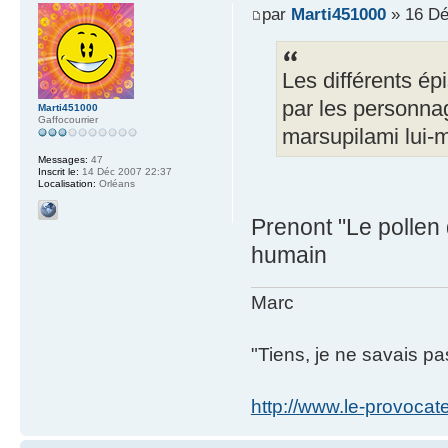
par
Marti451000
» 16 Dé
Les différents ép
par les personna
Marti451000
Gaffocourrier
marsupilami lui-m
Messages:
47
Inscrit le:
14 Déc 2007 22:37
Localisation:
Orléans
Prenont "Le pollen
humain
Marc
"Tiens, je ne savais pas
http://www.le-provocate