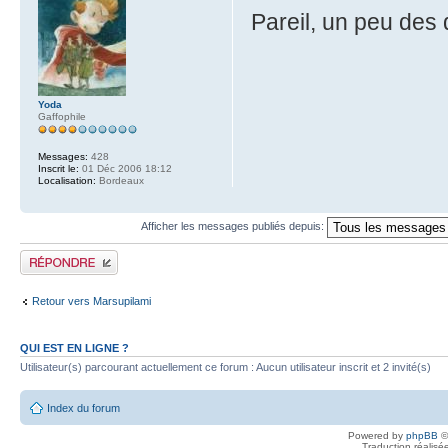
Pareil, un peu des 
Yoda
Gaffophile
Messages:
428
Inscrit le:
01 Déc 2006 18:12
Localisation:
Bordeaux
Afficher les messages publiés depuis:
Publier une réponse
Retour vers Marsupilami
QUI EST EN LIGNE ?
Utilisateur(s) parcourant actuellement ce forum : Aucun utilisateur inscrit et 2 invité(s)
Index du forum
Powered by
phpBB
©
Traduction réalisé