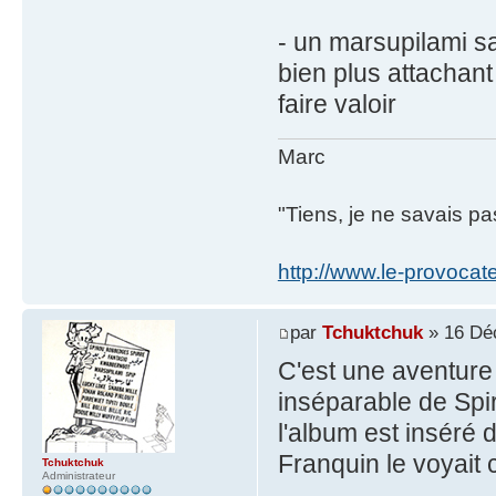
- un marsupilami sa
bien plus attachan
faire valoir
Marc
"Tiens, je ne savais pas
http://www.le-provocate
par
Tchuktchuk
» 16 Dé
C'est une aventure 
inséparable de Spi
l'album est inséré 
Franquin le voyait
Tchuktchuk
Administrateur