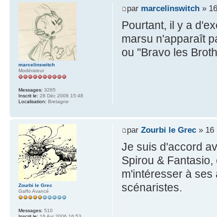
par
marcelinswitch
» 16
Pourtant, il y a d'
marsu n'apparaît pa
ou "Bravo les Broth
marcelinswitch
Modérateur
Messages:
3265
Inscrit le:
28 Déc 2006 15:48
Localisation:
Bretagne
par
Zourbi le Grec
» 16 
Je suis d'accord a
Spirou & Fantasio, 
m'intéresser à ses 
scénaristes.
Zourbi le Grec
Gaffo Avancé
Messages:
510
Inscrit le:
16 Avr 2006 16:53