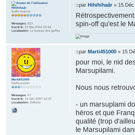
par
Hihihihaâr
» 15 Déc
Hihihihaâr
Gaffo Avancé
Rétrospectivement, 
spin-off qu'est le 
Messages:
823
Inscrit le:
23 Mai 2004 20:44
Localisation:
Le bureau des gaffes
par
Marti451000
» 15 Dé
pour moi, le nid de
Marsupilami.
Marti451000
Gaffocourrier
Nous nous retrouv
Messages:
47
Inscrit le:
14 Déc 2007 22:37
- un marsuplami do
Localisation:
Orléans
héros et que Franq
qualité (trop d'aill
le Marsupilami dans