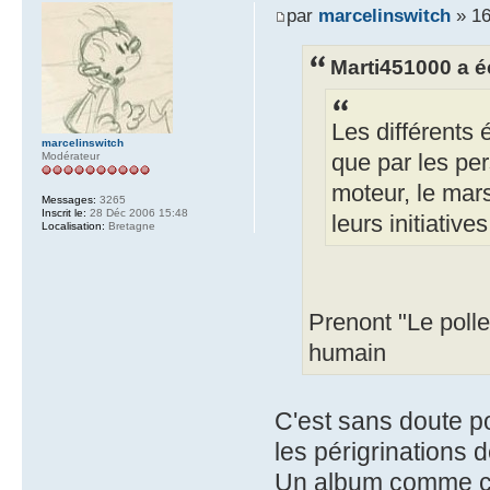
par
marcelinswitch
» 16
Marti451000 a éc
Les différents 
marcelinswitch
que par les pe
Modérateur
moteur, le mar
Messages:
3265
Inscrit le:
28 Déc 2006 15:48
leurs initiatives
Localisation:
Bretagne
Prenont "Le poll
humain
C'est sans doute po
les périgrinations 
Un album comme ça,