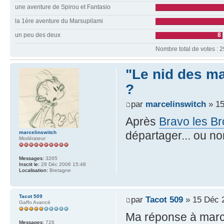
une aventure de Spirou et Fantasio
la 1ère aventure du Marsupilami
un peu des deux
8
Nombre total de votes : 2
"Le nid des m
?
par
marcelinswitch
» 15
Après
Bravo les Br
départager... ou no
marcelinswitch
Modérateur
Messages:
3265
Inscrit le:
28 Déc 2006 15:48
Localisation:
Bretagne
Tacot 509
par
Tacot 509
» 15 Déc 
Gaffo Avancé
Ma réponse à marce
Messages:
726