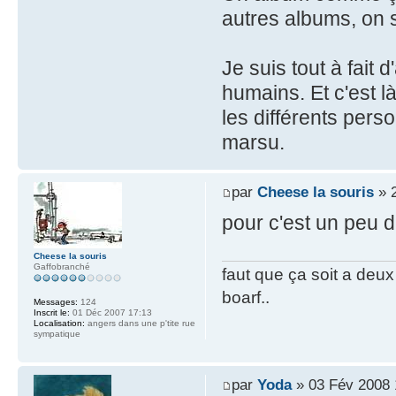
autres albums, on 
Je suis tout à fait
humains. Et c'est là
les différents perso
marsu.
par
Cheese la souris
» 2
pour c'est un peu 
Cheese la souris
Gaffobranché
faut que ça soit a deux
boarf..
Messages:
124
Inscrit le:
01 Déc 2007 17:13
Localisation:
angers dans une p'tite rue
sympatique
par
Yoda
» 03 Fév 2008 