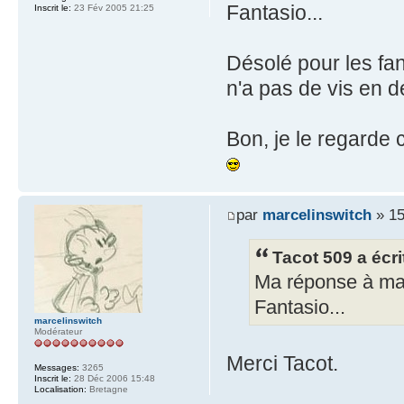
Fantasio...
Inscrit le:
23 Fév 2005 21:25
Désolé pour les fa
n'a pas de vis en 
Bon, je le regarde c
par
marcelinswitch
» 15
Tacot 509 a écri
Ma réponse à mar
Fantasio...
marcelinswitch
Modérateur
Merci Tacot.
Messages:
3265
Inscrit le:
28 Déc 2006 15:48
Localisation:
Bretagne