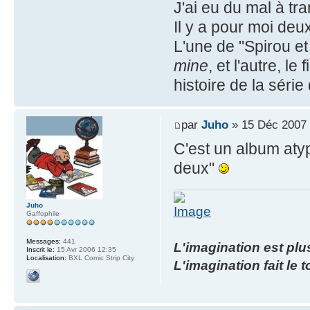
J'ai eu du mal à tr
Il y a pour moi deux
L'une de "Spirou et
mine
, et l'autre, l
histoire de la série
par
Juho
» 15 Déc 2007 
C'est un album atypiq
deux"
Juho
Gaffophile
Messages:
441
L'imagination est plus
Inscrit le:
15 Avr 2006 12:35
Localisation:
BXL Comic Strip City
L'imagination fait le