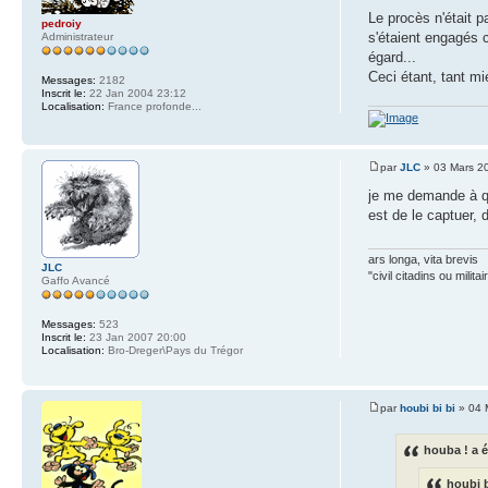
Le procès n'était p
pedroiy
s'étaient engagés 
Administrateur
égard...
Ceci étant, tant mi
Messages:
2182
Inscrit le:
22 Jan 2004 23:12
Localisation:
France profonde...
par
JLC
» 03 Mars 2
je me demande à quo
est de le captuer, d
ars longa, vita brevis
JLC
"civil citadins ou mil
Gaffo Avancé
Messages:
523
Inscrit le:
23 Jan 2007 20:00
Localisation:
Bro-Dreger\Pays du Trégor
par
houbi bi bi
» 04 
houba ! a é
houbi b