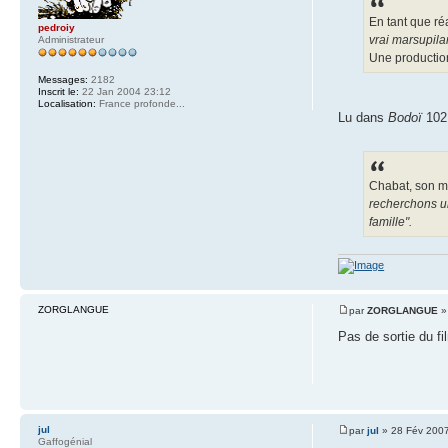
En tant que ré
pedroiy
vrai marsupilam
Administrateur
Une production 
Messages:
2182
Inscrit le:
22 Jan 2004 23:12
Localisation:
France profonde...
Lu dans
Bodoï
102
Chabat, son ma
recherchons un
famille".
ZORGLANGUE
par
ZORGLANGUE
»
Pas de sortie du fi
jul
par
jul
» 28 Fév 200
Gaffogénial