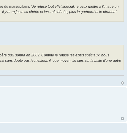
nage du marsupilami.
"Je refuse tout effet spécial, je veux mettre à l'image un
 Il y aura juste sa chérie et les trois bébés, plus le guépard et le piranha".
espère qu'il sortira en 2009. Comme je refuse les effets spéciaux, nous
 sans doute pas le meilleur, il joue moyen. Je suis sur la piste d'une autre