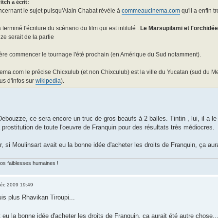
tch a écrit:
oncernant le sujet puisqu'Alain Chabat révèle à
commeaucinema.com
qu'il a enfin 
terminé l'écriture du scénario du film qui est intitulé :
Le Marsupilami et l'orchidé
 serait de la partie
ère commencer le tournage l'été prochain (en Amérique du Sud notamment).
a.com le précise Chicxulub (et non Chixculub) est la ville du Yucatan (sud du Mexiq
us d'infos sur
wikipedia
).
bouzze, ce sera encore un truc de gros beaufs à 2 balles. Tintin , lui, il a le d
la prostitution de toute l'oeuvre de Franquin pour des résultats très médiocres.
 si Moulinsart avait eu la bonne idée d'acheter les droits de Franquin, ça aur
nos faiblesses humaines !
éc 2009 19:49
suis plus Rhavikan Tiroupi...
t eu la bonne idée d'acheter les droits de Franquin, ça aurait été autre chose..