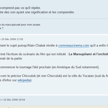
comprend pas ce qu'il répète.
ttre des son ayant une signification et les comprendre.
 du marzupicoalt pour mon avatar.
e ?
 10 Déc 2009 17:02
nant le sujet puisqu'Alain Chabat révèle à
commeaucinema.com
qu'il a enfin
né l'écriture du scénario du film qui est intitulé :
Le Marsupilami et l'orchi
ait de la partie
commencer le tournage l'été prochain (en Amérique du Sud notamment).
m le précise Chicxulub (et non Chixculub) est la ville du Yucatan (sud du Mex
s d'infos sur
wikipedia
).
i
» 10 Déc 2009 19:04