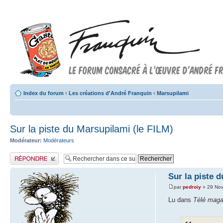
Index du forum
‹
Les créations d'André Franquin
‹
Marsupilami
Sur la piste du Marsupilami (le FILM)
Modérateur:
Modérateurs
Publier une réponse
Sur la piste 
par
pedroiy
» 29 Nov
Lu dans
Télé maga