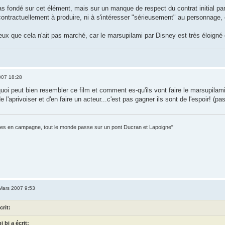
as fondé sur cet élément, mais sur un manque de respect du contrat initial par 
contractuellement à produire, ni à s'intéresser "sérieusement" au personnage,
eux que cela n'ait pas marché, car le marsupilami par Disney est très éloigné de
007 18:28
i peut bien resembler ce film et comment es-qu'ils vont faire le marsupilami:
e l'aprivoiser et d'en faire un acteur...c'est pas gagner ils sont de l'espoir! (pas 
itaires en campagne, tout le monde passe sur un pont Ducran et Lapoigne"
Mars 2007 9:53
crit:
i bi a écrit: