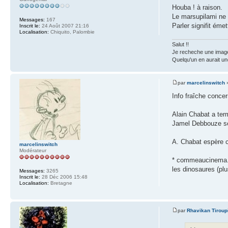
Houba ! à raison.
Le marsupilami ne 
Messages:
167
Parler signifit éme
Inscrit le:
24 Août 2007 21:16
Localisation:
Chiquito, Palombie
Salut !!
Je recheche une image
Quelqu'un en aurait un
par
marcelinswitch
»
Info fraîche concer
Alain Chabat a termi
Jamel Debbouze ser
A. Chabat espère 
marcelinswitch
Modérateur
* commeaucinema.co
les dinosaures (plu
Messages:
3265
Inscrit le:
28 Déc 2006 15:48
Localisation:
Bretagne
par
Rhavikan Tiroup