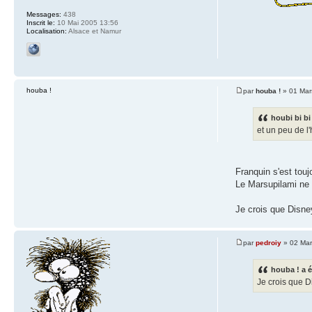
Messages:
438
Inscrit le:
10 Mai 2005 13:56
Localisation:
Alsace et Namur
houba !
par
houba !
» 01 Mar
houbi bi bi 
et un peu de l'
Franquin s'est tou
Le Marsupilami ne 
Je crois que Disney
par
pedroiy
» 02 Mar
houba ! a é
Je crois que D