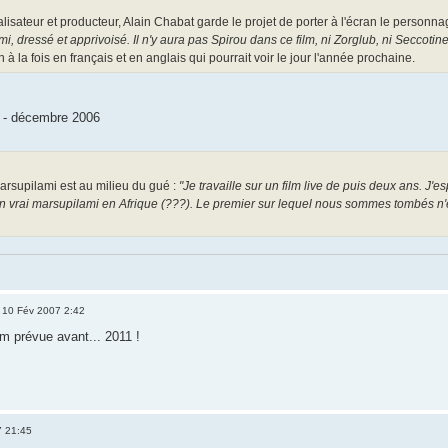
alisateur et producteur, Alain Chabat garde le projet de porter à l'écran le person
i, dressé et apprivoisé. Il n'y aura pas Spirou dans ce film, ni Zorglub, ni Seccotine.
à la fois en français et en anglais qui pourrait voir le jour l'année prochaine.
 - décembre 2006
rsupilami est au milieu du gué :
"Je travaille sur un film live de puis deux ans. J'
 vrai marsupilami en Afrique (???). Le premier sur lequel nous sommes tombés n'est
 10 Fév 2007 2:42
lm prévue avant... 2011 !
7 21:45