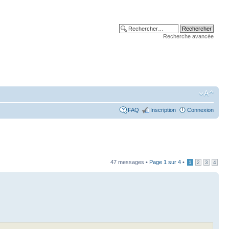
Recherche avancée
FAQ
Inscription
Connexion
47 messages •
Page
1
sur
4
•
1
2
3
4