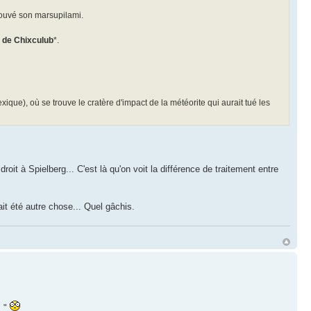
trouvé son marsupilami.
e de Chixculub
*.
ue), où se trouve le cratère d'impact de la météorite qui aurait tué les
roit à Spielberg... C'est là qu'on voit la différence de traitement entre
ait été autre chose... Quel gâchis.
. "