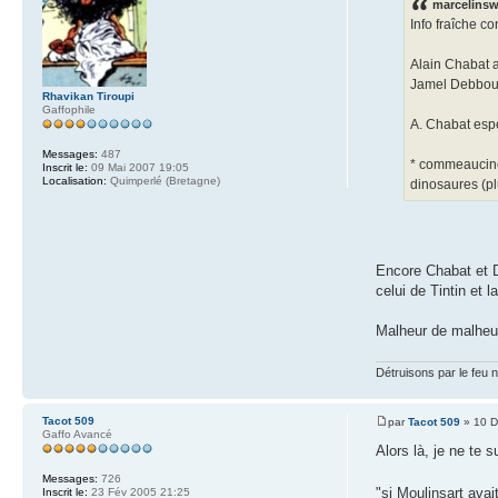
marcelinswi
Info fraîche c
Alain Chabat a 
Jamel Debbouze
Rhavikan Tiroupi
Gaffophile
A. Chabat esp
Messages:
487
* commeaucinem
Inscrit le:
09 Mai 2007 19:05
Localisation:
Quimperlé (Bretagne)
dinosaures (pl
Encore Chabat et De
celui de Tintin et 
Malheur de malheur,
Détruisons par le feu 
Tacot 509
par
Tacot 509
» 10 D
Gaffo Avancé
Alors là, je ne te 
Messages:
726
"si Moulinsart avai
Inscrit le:
23 Fév 2005 21:25