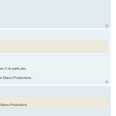
s il ne parle pas.
été Marsu Productions.
té Marsu Productions.