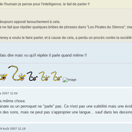
e l'humain je pense pour l'intelligence, le fait de parler !!
 toujours opposé farouchement à cela.
 ne fait que répéter quelques bribes de phrases dans "Les Pirates du Silence", mais
isney a voulu le faire parler, et à cause de cela, a perdu un procès contre la socié
lais dire mais vu qu'il répète il parle quand même !!
s 2007 11:04
 la même chose.
ate ou un perroquet ne "parle" pas. Ce n'est pas une subtilité mais une éviden
e des sons, mais ne peut pas s'approprier une langue... sauf dans les dessin
9 Août 2007 11:19