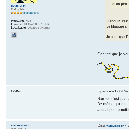
et un peu d
houbi bi bi
Gaffophile
Messages:
438
Franquin s'est
Inscrit le:
10 Mai 2005 13:56
Le Marsupilami
Localisation:
Alsace et Namur
Je crois que D
C'est ce que je vou
houba !
par
houba !
» 04 Mar
Non, ce n'est pas
De même qu'un main
animal peut émettr
marsupicoalt
par
marsupicoalt
» 2
Gaffogénial