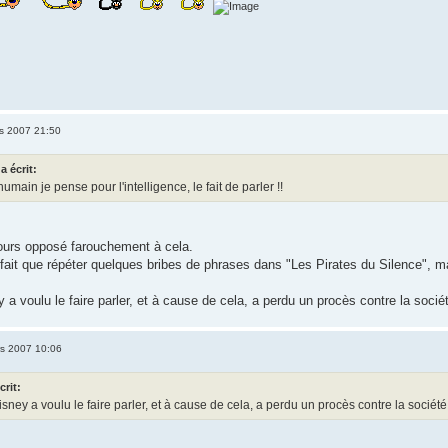
s 2007 21:50
a écrit:
humain je pense pour l'intelligence, le fait de parler !!
jours opposé farouchement à cela.
fait que répéter quelques bribes de phrases dans "Les Pirates du Silence", mai
 a voulu le faire parler, et à cause de cela, a perdu un procès contre la soci
s 2007 10:06
crit:
isney a voulu le faire parler, et à cause de cela, a perdu un procès contre la socié