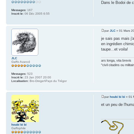
Dans le Bodoi de c
Messages:
167
Inscrit le:
06 Déc 2005 6:55
par
JLC
» 01 Mars 2
je sais pas mais j'
en ingrédien chimi
taupe...et voila!
JLC
ars longa, vita brevis
Gaffo Avancé
"civil citadins ou mil
Messages:
523
Inscrit le:
23 Jan 2007 20:00
Localisation:
Bro-Dreger\Pays du Trégor
par
houbi bi bi
» 01 
et un peu de l'humai
houbi bi bi
Gaffophile