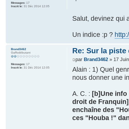
Messages:
17
Inscrit le:
31 Déc 2014 12:05
Salut, devinez qui 
Un indice :p ?
http:
Re: Sur la piste
Brand3462
Gaffodébutant
par
Brand3462
» 17 Juin
Messages:
17
Alain : 1) Quel gen
Inscrit le:
31 Déc 2014 12:05
nous donner une inf
A. C. :
[b]Une info
droit de Franquin]
enchaîne des "Houb
ces "Houba !" da