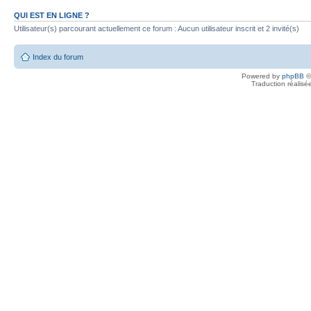
QUI EST EN LIGNE ?
Utilisateur(s) parcourant actuellement ce forum : Aucun utilisateur inscrit et 2 invité(s)
Index du forum
Powered by
phpBB
©
Traduction réalisé