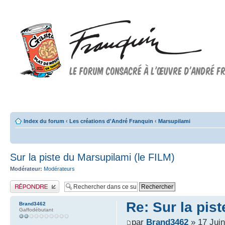
Forum FRANQUIN
Forum consacré à l'oeuvre d'André Franquin et au 9ème art
Index du forum
‹
Les créations d'André Franquin
‹
Marsupilami
Sur la piste du Marsupilami (le FILM)
Modérateur:
Modérateurs
Publier une réponse
Re: Sur la pis
Brand3462
Gaffodébutant
par
Brand3462
» 17 Juin