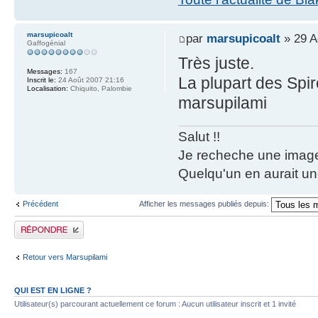
marsupicoalt
par
marsupicoalt
» 29 A
Gaffogénial
Très juste.
Messages:
167
La plupart des Spir
Inscrit le:
24 Août 2007 21:16
Localisation:
Chiquito, Palombie
marsupilami
Salut !!
Je recheche une image
Quelqu'un en aurait un
Précédent
Afficher les messages publiés depuis:
Publier une réponse
Retour vers Marsupilami
QUI EST EN LIGNE ?
Utilisateur(s) parcourant actuellement ce forum : Aucun utilisateur inscrit et 1 invité