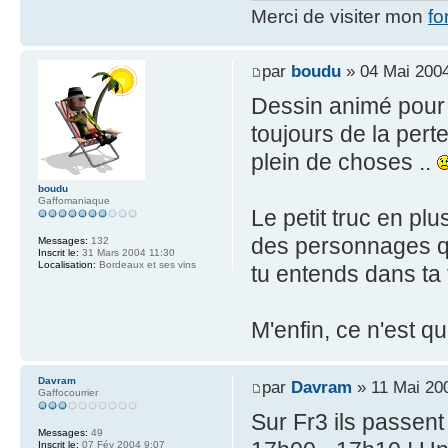
Merci de visiter mon
fo
par
boudu
» 04 Mai 2004
Dessin animé pour c
toujours de la perte
plein de choses ..
boudu
Gaffomaniaque
Le petit truc en pl
des personnages q
Messages:
132
Inscrit le:
31 Mars 2004 11:30
Localisation:
Bordeaux et ses vins
tu entends dans ta 
M'enfin, ce n'est qu
Davram
par
Davram
» 11 Mai 20
Gaffocourrier
Sur Fr3 ils passent
Messages:
49
Inscrit le:
07 Fév 2004 9:07