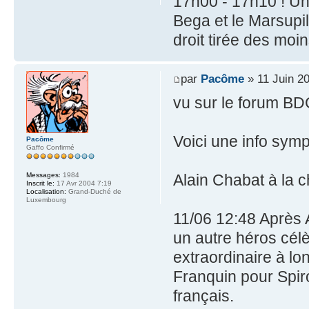
17h00 - 17h10 ! Un
Bega et le Marsupil
droit tirée des mo
par
Pacôme
» 11 Juin 2
vu sur le forum BDG
Voici une info symp
Pacôme
Gaffo Confirmé
Messages:
1984
Alain Chabat à la 
Inscrit le:
17 Avr 2004 7:19
Localisation:
Grand-Duché de
Luxembourg
11/06 12:48 Après A
un autre héros célè
extraordinaire à l
Franquin pour Spir
français.