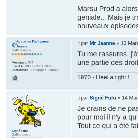
Marsu Prod a alors
geniale... Mais je t
nouveaux episodes
par
Mr Jeanne
» 13 Mars
Mr Jeanne
Gaffo Avancé
Tu me rassures, j'é
une partie des droit
Messages:
527
Inscrit le:
08 Fév 2004 10:43
Localisation:
Bourgogne, France.
1970 - I feel alright !
par
Signé Fufu
» 14 Mar
Je crains de ne pas
pour moi il n'y a q
Tout ce qui a été fa
Signé Fufu
Gaffodormeur