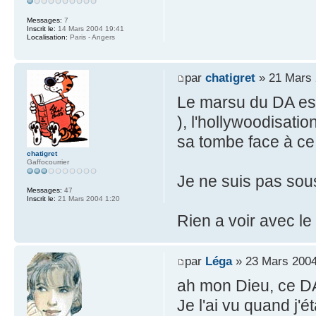
Messages:
7
Inscrit le:
14 Mars 2004 19:41
Localisation:
Paris - Angers
par
chatigret
» 21 Mars 
Le marsu du DA est
), l'hollywoodisati
sa tombe face à ce
chatigret
Gaffocourrier
Je ne suis pas sous
Messages:
47
Inscrit le:
21 Mars 2004 1:20
Rien a voir avec le 
par
Léga
» 23 Mars 2004
ah mon Dieu, ce D
Je l'ai vu quand j'ét