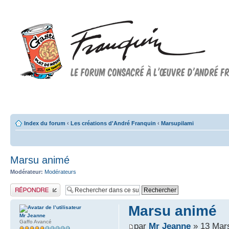
Forum FRANQUIN
Forum consacré à l'oeuvre d'André Franquin et au 9ème art
Index du forum
‹
Les créations d'André Franquin
‹
Marsupilami
Marsu animé
Modérateur:
Modérateurs
Publier une réponse
Marsu animé
Mr Jeanne
Gaffo Avancé
par
Mr Jeanne
» 13 Mars