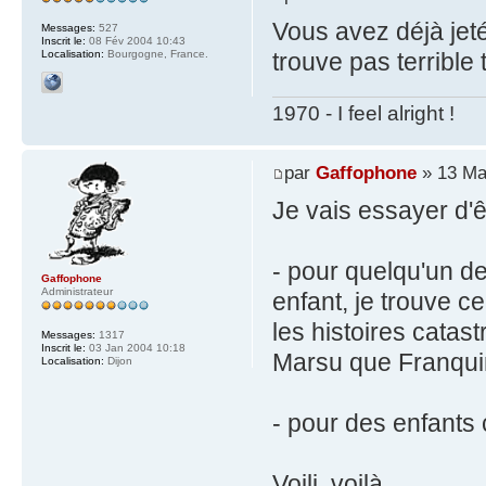
Vous avez déjà jet
Messages:
527
Inscrit le:
08 Fév 2004 10:43
Localisation:
Bourgogne, France.
trouve pas terrible 
1970 - I feel alright !
par
Gaffophone
» 13 Ma
Je vais essayer d'êt
- pour quelqu'un d
Gaffophone
Administrateur
enfant, je trouve c
les histoires catas
Messages:
1317
Inscrit le:
03 Jan 2004 10:18
Marsu que Franquin
Localisation:
Dijon
- pour des enfants
Voili, voilà...