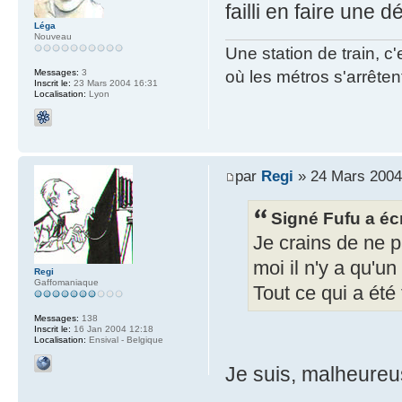
failli en faire une d
Léga
Nouveau
Une station de train, c'
Messages:
3
où les métros s'arrêtent
Inscrit le:
23 Mars 2004 16:31
Localisation:
Lyon
par
Regi
» 24 Mars 2004
Signé Fufu a écr
Je crains de ne p
moi il n'y a qu'u
Regi
Gaffomaniaque
Tout ce qui a été 
Messages:
138
Inscrit le:
16 Jan 2004 12:18
Localisation:
Ensival - Belgique
Je suis, malheureus