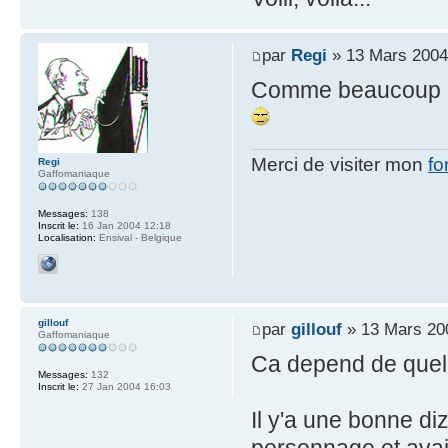
par
Regi
» 13 Mars 2004
Comme beaucoup de 
Merci de visiter mon
fo
Regi
Gaffomaniaque
Messages:
138
Inscrit le:
16 Jan 2004 12:18
Localisation:
Ensival - Belgique
gillouf
par
gillouf
» 13 Mars 20
Gaffomaniaque
Ca depend de quel 
Messages:
132
Inscrit le:
27 Jan 2004 16:03
Il y'a une bonne di
personnage et avait