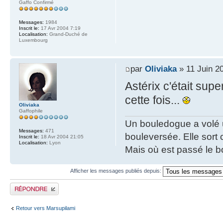
Gaffo Confirmé
Messages:
1984
Inscrit le:
17 Avr 2004 7:19
Localisation:
Grand-Duché de
Luxembourg
par
Oliviaka
» 11 Juin 2
Astérix c'était sup
cette fois...
Oliviaka
Gaffophile
Un bouledogue a volé u
Messages:
471
bouleversée. Elle sort
Inscrit le:
18 Avr 2004 21:05
Localisation:
Lyon
Mais où est passé le 
Afficher les messages publiés depuis:
Publier une réponse
Retour vers Marsupilami