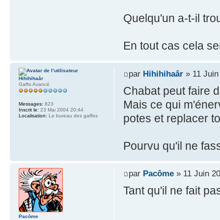
Quelqu'un a-t-il tr
En tout cas cela ser
par
Hihihihaâr
» 11 Juin
Hihihihaâr
Gaffo Avancé
Chabat peut faire 
Mais ce qui m'énerv
Messages:
823
Inscrit le:
23 Mai 2004 20:44
potes et replacer t
Localisation:
Le bureau des gaffes
Pourvu qu'il ne fas
par
Pacôme
» 11 Juin 2
Tant qu'il ne fait 
Pacôme