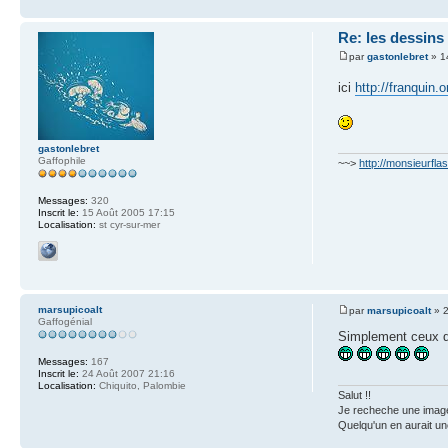
Re: les dessin
par
gastonlebret
» 1
ici
http://franquin
gastonlebret
Gaffophile
~~>
http://monsieurfl
Messages:
320
Inscrit le:
15 Août 2005 17:15
Localisation:
st cyr-sur-mer
marsupicoalt
par
marsupicoalt
» 2
Gaffogénial
Simplement ceux de
Messages:
167
Inscrit le:
24 Août 2007 21:16
Localisation:
Chiquito, Palombie
Salut !!
Je recheche une image
Quelqu'un en aurait un