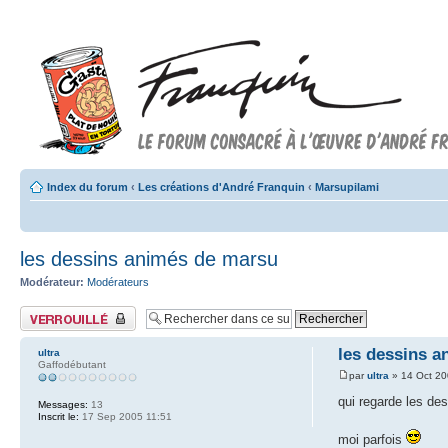
Index du forum
‹
Les créations d'André Franquin
‹
Marsupilami
les dessins animés de marsu
Modérateur:
Modérateurs
Sujet verrouillé
les dessins 
ultra
Gaffodébutant
par
ultra
» 14 Oct 20
qui regarde les d
Messages:
13
Inscrit le:
17 Sep 2005 11:51
moi parfois