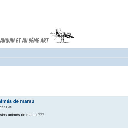
Forum FRANQUIN
Forum consacré à l'oeuvre d'André
Franquin et au 9ème art
animés de marsu
05 17:48
essins animés de marsu ???