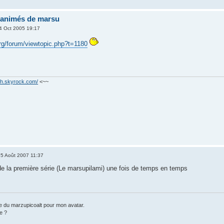
s animés de marsu
4 Oct 2005 19:17
.org/forum/viewtopic.php?t=1180
ash.skyrock.com/
<~~
5 Août 2007 11:37
 la première série (Le marsupilami) une fois de temps en temps
 du marzupicoalt pour mon avatar.
e ?