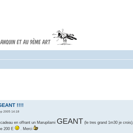
Forum FRANQUIN
Forum consacré à l'oeuvre d'André
Franquin et au 9ème art
GEANT !!!!
ep 2005 14:18
GEANT
n cadeau en offrant un Marupilami
(le tres grand 1m30 je crois)
ue 200 E
. Merci