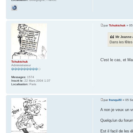
par
Tchuktchuk
» 05
Mr Jeanne a
Dans les fêtes
C'est le cas, et M
Tchuktchuk
Administrateur
Messages:
1574
Inscrit le:
22 Mars 2004 1:37
Localisation:
Paris
par
franquifil
» 05 S
A non je veux un v
Quelqu'un du foru
Est il facil de les