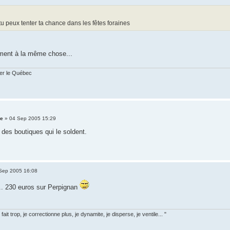
 tu peux tenter ta chance dans les fêtes foraines
ment à la même chose...
ter le Québec
le
» 04 Sep 2005 15:29
a des boutiques qui le soldent.
Sep 2005 16:08
.. 230 euros sur Perpignan
fait trop, je correctionne plus, je dynamite, je disperse, je ventile... "