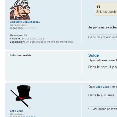
Si tu es adroit
Capitaine Beaucoudeau
Gaffodébordé
Je pensais exacte
Messages:
96
Un de mes rêves: visi
Inscrit le:
24 Juil 2005 15:13
Localisation:
Un petit village à 40 kms de Montpellier.
Soldé
bullons-ensemble
par
bullons-ensemb
Dans le nord, il y 
par
Little Zeus
» 04 
Dans le sud aussi.
"... Moi, quand on m'en 
Little Zeus
Gaffo Avancé