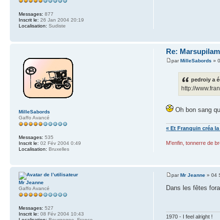
Messages:
877
Inscrit le:
26 Jan 2004 20:19
Localisation:
Sudiste
Re: Marsupilam
par
MilleSabords
» 0
pedroiy a é
http://www.fr
Oh bon sang qu'i
MilleSabords
Gaffo Avancé
« Et Franquin créa la
Messages:
535
M'enfin, tonnerre de br
Inscrit le:
02 Fév 2004 0:49
Localisation:
Bruxelles
par
Mr Jeanne
» 04 
Mr Jeanne
Dans les fêtes for
Gaffo Avancé
Messages:
527
Inscrit le:
08 Fév 2004 10:43
1970 - I feel alright !
Localisation:
Bourgogne, France.