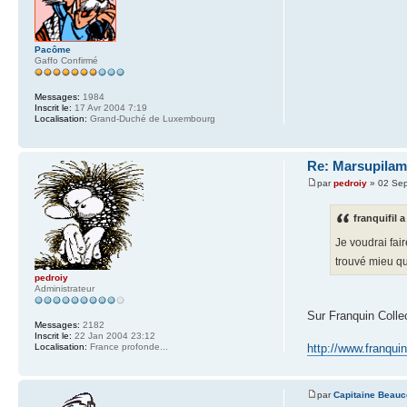
Pacôme
Gaffo Confirmé
Messages:
1984
Inscrit le:
17 Avr 2004 7:19
Localisation:
Grand-Duché de Luxembourg
Re: Marsupilam
par
pedroiy
» 02 Sep
franquifil a
Je voudrai fai
trouvé mieu q
pedroiy
Administrateur
Sur Franquin Collec
Messages:
2182
Inscrit le:
22 Jan 2004 23:12
Localisation:
France profonde...
http://www.franquin
par
Capitaine Beau