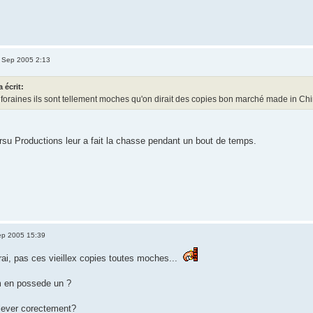
 Sep 2005 2:13
 écrit:
 foraines ils sont tellement moches qu'on dirait des copies bon marché made in China
arsu Productions leur a fait la chasse pendant un bout de temps.
ep 2005 15:39
rai, pas ces vieillex copies toutes moches...
m en possede un ?
 élever corectement?