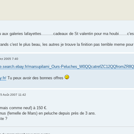
eu aux galeries lafayettes..........cadeaux de St valentin pour ma houbi.......c'e
ands c'est le plus beau, les autres je trouve la finition pas terrible meme pour le
ct 2005 7:40
gurine.search.ebay.fr/marsupilami_Ours-Peluches_W0QQcatrefZC12QQfrom
.fr/
Tu peux avoir des bonnes offres
5 Août 2007 11:42
n (mais comme neuf) à 150 €.
us (femelle de Mars) en peluche depuis près de 3 ans.
ste ?