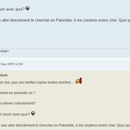
urri avec quoi?
is aller directement le chercher en Palombie, il me couterra moins cher. Quoi 
ertîaM !
 Sep 2005 12:04
 écrit:
un vrai, pas ces vieillex copies toutes moches...
forum en possede un ?
 les élever corectement?
es nourri avec quoi?
e vais aller directement le chercher en Palombie, il me couterra moins cher. Quoi qu