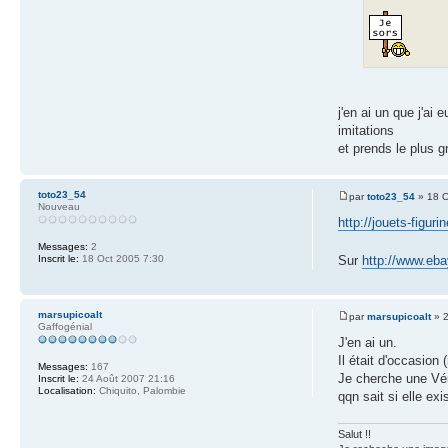
j'en ai un que j'ai 
imitations
et prends le plus gr
toto23_54
par
toto23_54
» 18 O
Nouveau
http://jouets-fi
Messages:
2
Sur
http://www.ebay
Inscrit le:
18 Oct 2005 7:30
marsupicoalt
par
marsupicoalt
» 2
Gaffogénial
J'en ai un.
Il était d'occasio
Messages:
167
Je cherche une Vén
Inscrit le:
24 Août 2007 21:16
Localisation:
Chiquito, Palombie
qqn sait si elle exi
Salut !!