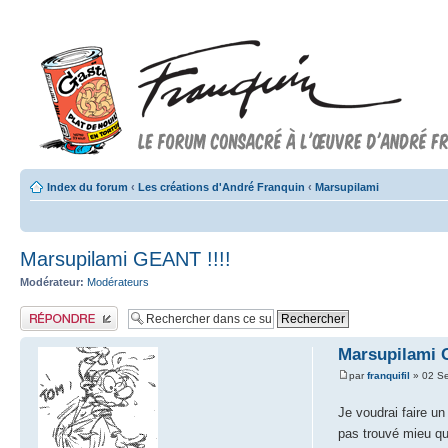
Index du forum
‹
Les créations d'André Franquin
‹
Marsupilami
Marsupilami GEANT !!!!
Modérateur:
Modérateurs
Publier une réponse
Marsupilami 
par
franquifil
» 02 S
Je voudrai faire u
pas trouvé mieu q