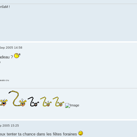
ertîaM !
Sep 2005 14:58
cadeau ?
'avais cru
p 2005 15:25
peux tenter ta chance dans les fêtes foraines