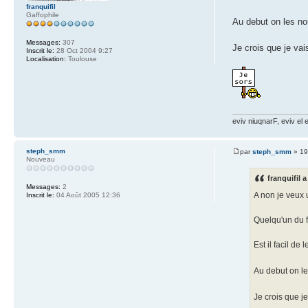
franquifil
Gaffophile
Au debut on les no
Messages:
307
Je crois que je va
Inscrit le:
28 Oct 2004 9:27
Localisation:
Toulouse
eviv niuqnarF, eviv el 
steph_smm
par
steph_smm
» 19
Nouveau
franquifil a
Messages:
2
A non je veux 
Inscrit le:
04 Août 2005 12:36
Quelqu'un du 
Est il facil de
Au debut on l
Je crois que j