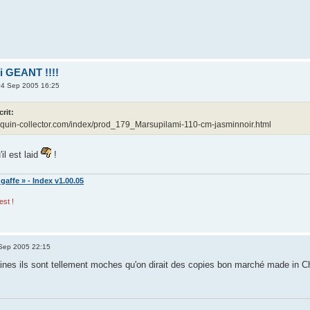
i GEANT !!!!
4 Sep 2005 16:25
crit:
anquin-collector.com/index/prod_179_Marsupilami-110-cm-jasminnoir.html
l est laid
!
 gaffe » -
Index
v1.00.05
est !
Sep 2005 22:15
aines ils sont tellement moches qu'on dirait des copies bon marché made in Chi