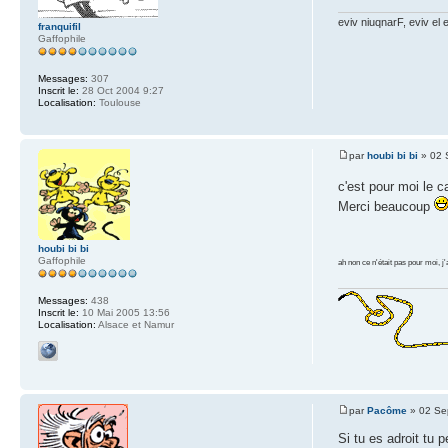
eviv niuqnarF, eviv el 
franquifil
Gaffophile
Messages:
307
Inscrit le:
28 Oct 2004 9:27
Localisation:
Toulouse
par
houbi bi bi
» 02 
c'est pour moi le 
Merci beaucoup
houbi bi bi
Gaffophile
ah non ce n'était pas pour moi, j
Messages:
438
Inscrit le:
10 Mai 2005 13:56
Localisation:
Alsace et Namur
par
Pacôme
» 02 Se
Si tu es adroit tu 