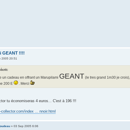
i GEANT !!!!
 2005 20:51
 écrit:
GEANT
re un cadeau en offrant un Marupilami
(le tres grand 1m30 je crois),
ue 200 E
. Merci
tor tu économiseras 4 euros... C'est à 196 !!!
-collector.com/index ... nnoir.html
coudeau
» 03 Sep 2005 6:06