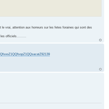
st le vrai, attention aux horreurs sur les fetes foraines qui sont des
s officiels..........
ZR8QQfsooZ1QQfsopZ1QQsacatZ92139