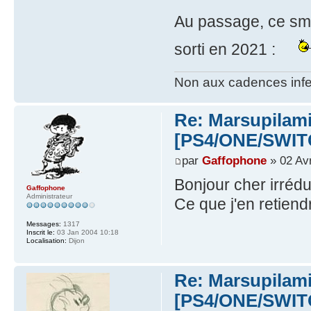
Au passage, ce smil
sorti en 2021 :
Non aux cadences infe
Re: Marsupilami
[PS4/ONE/SWIT
par
Gaffophone
» 02 Avr
Bonjour cher irréd
Gaffophone
Administrateur
Ce que j'en retiend
Messages:
1317
Inscrit le:
03 Jan 2004 10:18
Localisation:
Dijon
Re: Marsupilami
[PS4/ONE/SWIT