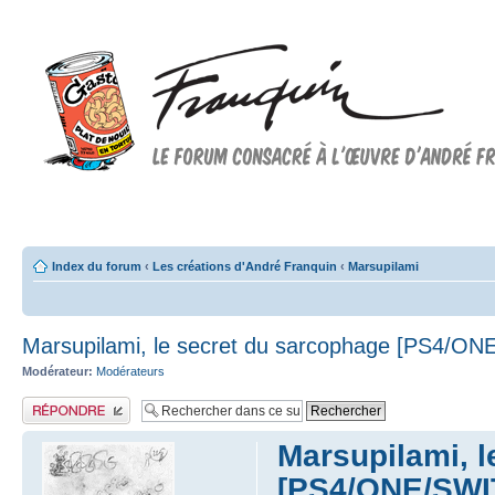
Forum FRANQUIN
Forum consacré à l'oeuvre d'André Franquin et au 9ème art
Index du forum
‹
Les créations d'André Franquin
‹
Marsupilami
Marsupilami, le secret du sarcophage [PS4/O
Modérateur:
Modérateurs
Publier une réponse
Marsupilami, l
[PS4/ONE/SWI