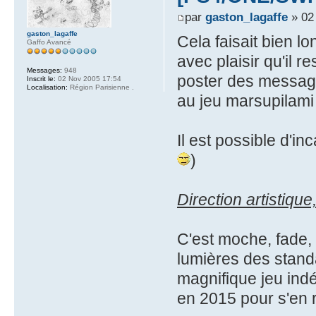
par
gaston_lagaffe
» 02
gaston_lagaffe
Cela faisait bien l
Gaffo Avancé
avec plaisir qu'il r
Messages:
948
poster des messages
Inscrit le:
02 Nov 2005 17:54
Localisation:
Région Parisienne .
au jeu marsupilami
Il est possible d'i
)
Direction artistiqu
C'est moche, fade, 
lumières des standa
magnifique jeu indé
en 2015 pour s'en 