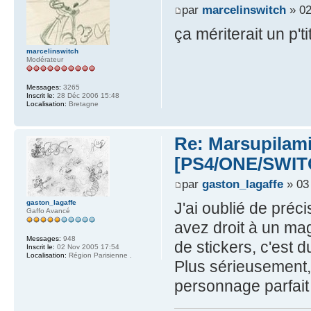
par
marcelinswitch
» 02
ça mériterait un p
marcelinswitch
Modérateur
Messages:
3265
Inscrit le:
28 Déc 2006 15:48
Localisation:
Bretagne
Re: Marsupilami
[PS4/ONE/SWIT
par
gaston_lagaffe
» 03
gaston_lagaffe
J'ai oublié de préc
Gaffo Avancé
avez droit à un ma
Messages:
948
de stickers, c'est 
Inscrit le:
02 Nov 2005 17:54
Localisation:
Région Parisienne .
Plus sérieusement,
personnage parfait 