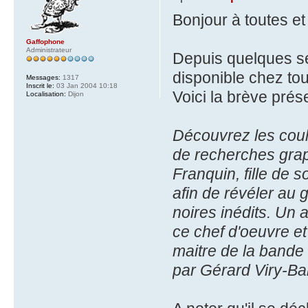
Bonjour à toutes et
Gaffophone
Administrateur
Depuis quelques se
disponible chez tou
Messages:
1317
Inscrit le:
03 Jan 2004 10:18
Voici la brève prése
Localisation:
Dijon
Découvrez les coul
de recherches graph
Franquin, fille de 
afin de révéler au 
noires inédits. Un a
ce chef d'oeuvre et
maitre de la band
par Gérard Viry-Ba