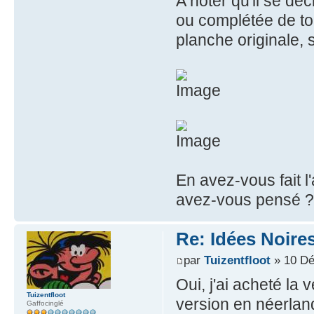
A noter qu'il se dé
ou complétée de to
planche originale, 
En avez-vous fait l'
avez-vous pensé 
Re: Idées Noires
par
Tuizentfloot
» 10 Dé
Oui, j'ai acheté la 
Tuizentfloot
version en néerlanda
Gaffocinglé