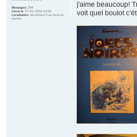
j'aime beaucoup! Tr
Messages:
299
voit quel boulot c'ét
Inscrit le:
07 Avr 2006 13:09
Localisation:
blockhaus 3 au bout du
monde