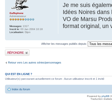
Je me suis égalemen
Idées Noires dans 
Gaffophone
Administrateur
VO de Marsu Produ
format original, un v
Messages:
1317
Inscrit le:
03 Jan 2004 10:18
Localisation:
Dijon
Afficher les messages publiés depuis:
Publier une réponse
Retour vers Les autres séries/personnages
QUI EST EN LIGNE ?
Utilisateur(s) parcourant actuellement ce forum : Aucun utilisateur inscrit et 1 invité
Index du forum
Powered by
phpBB
©
Traduction réalisé