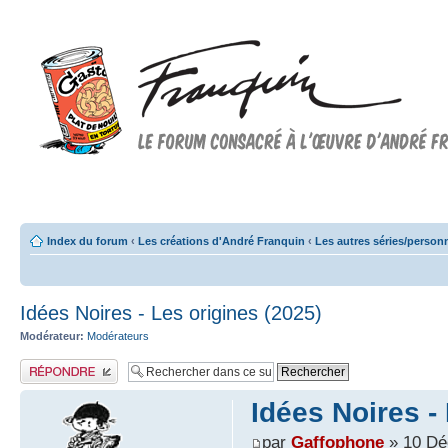
Forum FRANQUIN
Forum consacré à l'oeuvre d'André Franquin et au 9ème art
Index du forum
‹
Les créations d'André Franquin
‹
Les autres séries/perso
Idées Noires - Les origines (2025)
Modérateur:
Modérateurs
Publier une réponse
Idées Noires -
par
Gaffophone
» 10 Dé