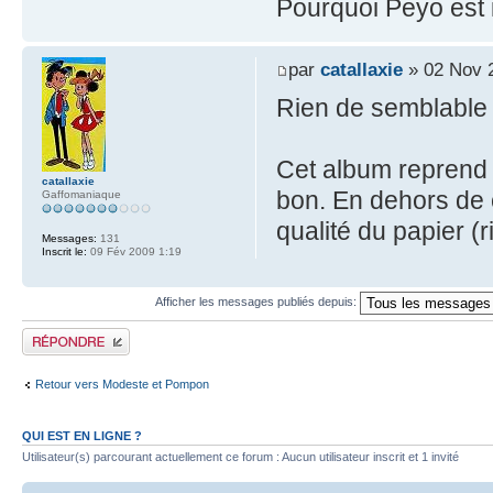
Pourquoi Peyo est
par
catallaxie
» 02 Nov 
Rien de semblable 
Cet album reprend 
catallaxie
bon. En dehors de c
Gaffomaniaque
qualité du papier (r
Messages:
131
Inscrit le:
09 Fév 2009 1:19
Afficher les messages publiés depuis:
Publier une réponse
Retour vers Modeste et Pompon
QUI EST EN LIGNE ?
Utilisateur(s) parcourant actuellement ce forum : Aucun utilisateur inscrit et 1 invité