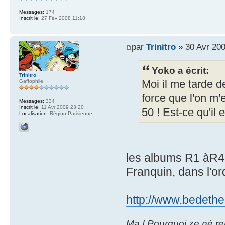
Messages:
174
Inscrit le:
27 Fév 2008 11:18
par
Trinitro
» 30 Avr 200
Yoko a écrit:
Trinitro
Gaffophile
Moi il me tarde d
force que l'on m'
Messages:
334
Inscrit le:
11 Avr 2009 23:20
50 ! Est-ce qu'il
Localisation:
Région Parisienne
les albums R1 àR4 
Franquin, dans l'o
http://www.bedethe
Ma ! Pourquoi ze né re