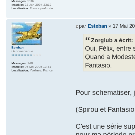
Messages:
2182
Inscrit le:
22 Jan 2004 23:12
Localisation:
France profonde...
par
Esteban
» 17 Mai 20
Zorglub a écrit:
Oui, Félix, entre
Esteban
Gaffomaniaque
Quand a Modeste, 
Messages:
148
Fantasio.
Inscrit le:
06 Mai 2005 13:41
Localisation:
Yvelines, France
Pour schematiser, j
(Spirou et Fantasi
C'est une série sup
pour ma période pré