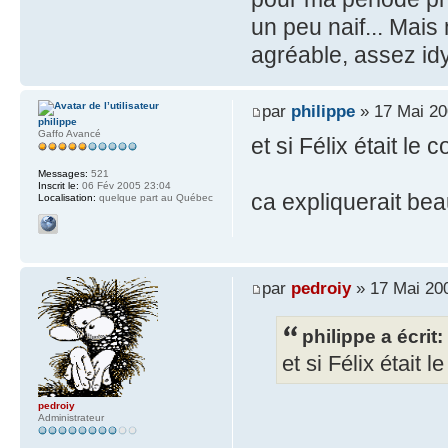
un peu naif... Mais
agréable, assez idy
par
philippe
» 17 Mai 20
philippe
Gaffo Avancé
et si Félix était le
Messages:
521
Inscrit le:
06 Fév 2005 23:04
ca expliquerait be
Localisation:
quelque part au Québec
par
pedroiy
» 17 Mai 20
philippe a écrit:
et si Félix était 
pedroiy
Administrateur