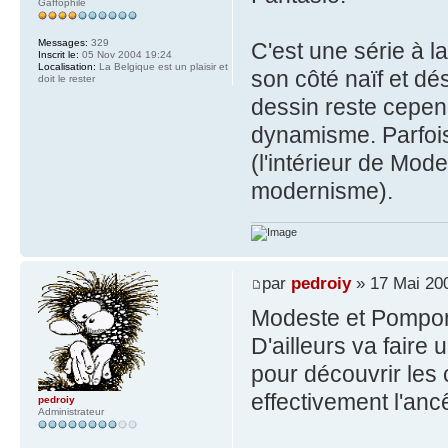
Gaffophile
Messages:
329
C'est une série à 
Inscrit le:
05 Nov 2004 19:24
Localisation:
La Belgique est un plaisir et
son côté naïf et dé
doit le rester
dessin reste cepend
dynamisme. Parfois,
(l'intérieur de Mode
modernisme).
par
pedroiy
» 17 Mai 20
Modeste et Pompon, 
D'ailleurs va faire 
pour découvrir les 
effectivement l'anc
pedroiy
Administrateur