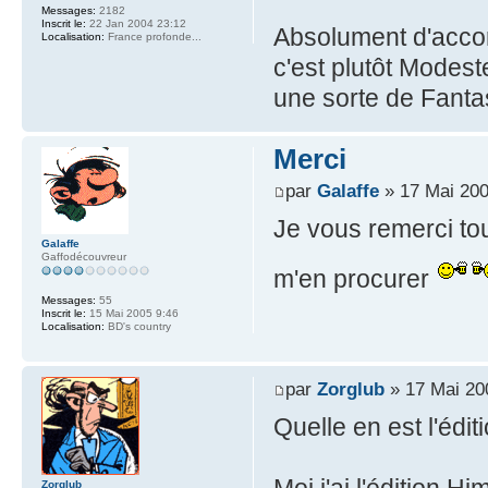
Messages:
2182
Inscrit le:
22 Jan 2004 23:12
Absolument d'accord
Localisation:
France profonde...
c'est plutôt Modest
une sorte de Fantas
Merci
par
Galaffe
» 17 Mai 200
Je vous remerci tou
Galaffe
Gaffodécouvreur
m'en procurer
Messages:
55
Inscrit le:
15 Mai 2005 9:46
Localisation:
BD's country
par
Zorglub
» 17 Mai 20
Quelle en est l'édi
Zorglub