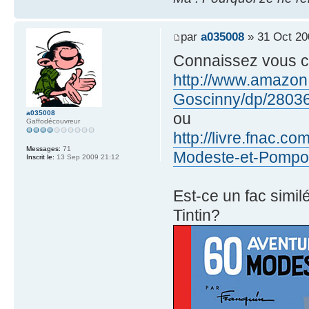
par
a035008
» 31 Oct 20
Connaissez vous ce
http://www.amazo
Goscinny/dp/2803
a035008
ou
Gaffodécouvreur
http://livre.fnac.
Messages:
71
Modeste-et-Pomp
Inscrit le:
13 Sep 2009 21:12
Est-ce un fac simil
Tintin?