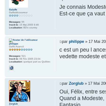
Je connais Modeste
Galaffe
Est-ce que ça vaut 
Gaffodécouvreur
Messages:
55
Inscrit le:
15 Mai 2005 9:46
Localisation:
BD's country
par
philippe
» 17 Mai 20
philippe
Gaffo Avancé
c est un peu l ance
vedette modeste et 
Messages:
521
Inscrit le:
06 Fév 2005 23:04
Localisation:
quelque part au Québec
par
Zorglub
» 17 Mai 20
Oui, Félix, entre s
Quand a Modeste, il
Fantasio.
Zorglub