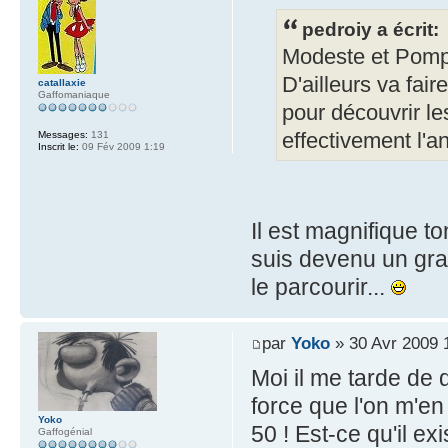
pedroiy a écrit:
Modeste et Pompon
D'ailleurs va fair
catallaxie
Gaffomaniaque
pour découvrir le
effectivement l'a
Messages:
131
Inscrit le:
09 Fév 2009 1:19
Il est magnifique t
suis devenu un gra
le parcourir...
par
Yoko
» 30 Avr 2009 
Moi il me tarde de 
force que l'on m'en
Yoko
50 ! Est-ce qu'il ex
Gaffogénial