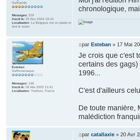
Moi j'ai l'édition H
Gaffophile
chronologique, mais 
Messages:
329
Inscrit le:
05 Nov 2004 19:24
Localisation:
La Belgique est un plaisir et
doit le rester
par
Esteban
» 17 Mai 20
Je crois que c'est 
certains des gags)
Esteban
1996...
Gaffomaniaque
Messages:
148
Inscrit le:
06 Mai 2005 13:41
C'est d'ailleurs cel
Localisation:
Yvelines, France
De toute manière,
malédiction franq
par
catallaxie
» 20 Avr 2