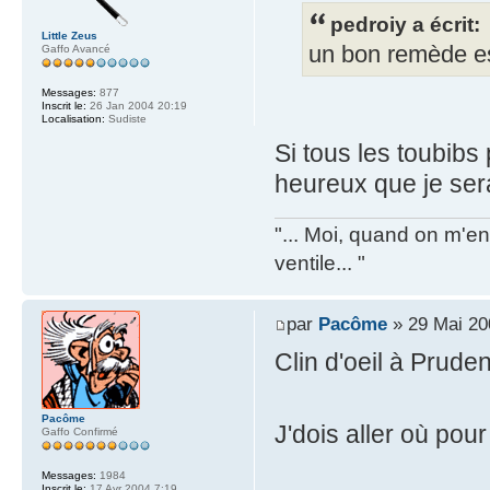
pedroiy a écrit:
Little Zeus
un bon remède es
Gaffo Avancé
Messages:
877
Inscrit le:
26 Jan 2004 20:19
Localisation:
Sudiste
Si tous les toubibs
heureux que je sera
"... Moi, quand on m'en 
ventile... "
par
Pacôme
» 29 Mai 20
Clin d'oeil à Prude
Pacôme
J'dois aller où po
Gaffo Confirmé
Messages:
1984
Inscrit le:
17 Avr 2004 7:19