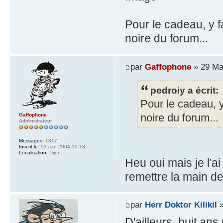
Pour le cadeau, y fa
noire du forum...
par
Gaffophone
» 29 Ma
pedroiy a écrit:
Pour le cadeau, y 
noire du forum...
Gaffophone
Administrateur
Messages:
1317
Inscrit le:
03 Jan 2004 10:18
Localisation:
Dijon
Heu oui mais je l'a
remettre la main 
par
Herr Doktor Kilikil
»
D'ailleurs, huit an