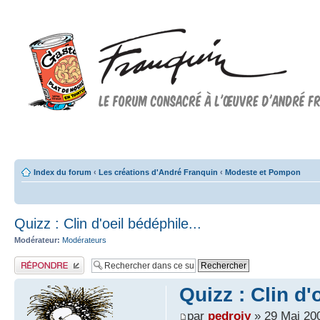
Forum FRANQUIN
Forum consacré à l'oeuvre d'André Franquin et au 9ème art
Index du forum
‹
Les créations d'André Franquin
‹
Modeste et Pompon
Quizz : Clin d'oeil bédéphile...
Modérateur:
Modérateurs
Publier une réponse
Quizz : Clin d'
par
pedroiy
» 29 Mai 20