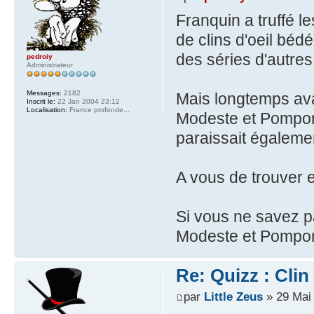
Franquin a truffé l
de clins d'oeil béd
des séries d'autres 
pedroiy
Administrateur
Messages:
2182
Mais longtemps ava
Inscrit le:
22 Jan 2004 23:12
Localisation:
France profonde...
Modeste et Pompon,
paraissait égalemen
A vous de trouver en
Si vous ne savez p
Modeste et Pompon.
Re: Quizz : Clin 
par
Little Zeus
» 29 Mai