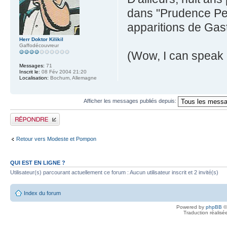
dans "Prudence Peti
apparitions de Gas
Herr Doktor Kilikil
Gaffodécouvreur
(Wow, I can speak F
Messages:
71
Inscrit le:
08 Fév 2004 21:20
Localisation:
Bochum, Allemagne
Afficher les messages publiés depuis:
Publier une réponse
Retour vers Modeste et Pompon
QUI EST EN LIGNE ?
Utilisateur(s) parcourant actuellement ce forum : Aucun utilisateur inscrit et 2 invité(s)
Index du forum
Powered by
phpBB
©
Traduction réalisé