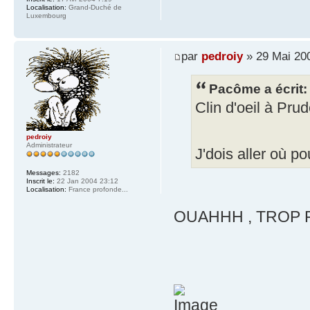
Localisation:
Grand-Duché de
Luxembourg
par
pedroiy
» 29 Mai 20
Pacôme a écrit:
Clin d'oeil à Pru
pedroiy
Administrateur
J'dois aller où 
Messages:
2182
Inscrit le:
22 Jan 2004 23:12
Localisation:
France profonde...
OUAHHH , TROP FO