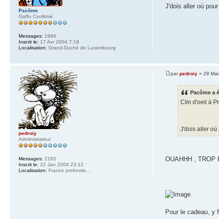
J'dois aller où po
Pacôme
Gaffo Confirmé
Messages:
1984
Inscrit le:
17 Avr 2004 7:19
Localisation:
Grand-Duché de Luxembourg
par
pedroiy
» 29 Mai
Pacôme a é
Clin d'oeil à 
J'dois aller 
pedroiy
Administrateur
OUAHHH , TROP FO
Messages:
2182
Inscrit le:
22 Jan 2004 23:12
Localisation:
France profonde...
Pour le cadeau, y f