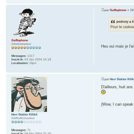
par
Gaffophone
» 29
pedroiy a é
Pour le cadeau,
Gaffophone
Administrateur
Heu oui mais je l'a
Messages:
1317
Inscrit le:
03 Jan 2004 10:18
Localisation:
Dijon
par
Herr Doktor Kilik
D'ailleurs, huit an
(Wow, I can speak 
Herr Doktor Kilikil
Gaffodécouvreur
Messages:
71
Inscrit le:
08 Fév 2004 21:20