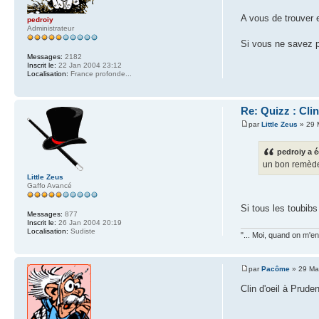
A vous de trouver e
pedroiy
Administrateur
Si vous ne savez p
Messages:
2182
Inscrit le:
22 Jan 2004 23:12
Localisation:
France profonde...
Re: Quizz : Clin
par
Little Zeus
» 29 
pedroiy a é
un bon remède 
Little Zeus
Gaffo Avancé
Si tous les toubib
Messages:
877
Inscrit le:
26 Jan 2004 20:19
Localisation:
Sudiste
"... Moi, quand on m'en 
par
Pacôme
» 29 Ma
Clin d'oeil à Prud