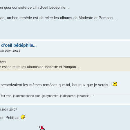
n quoi consiste ce clin d'oeil bédéphile...
as, un bon remède est de relire les albums de Modeste et Pompon....
 d'oeil bédéphile...
Mai 2004 19:38
crit:
est de relire les albums de Modeste et Pompon....
s prescrivaient les mêmes remèdes que toi, heureux que je serais !!
fait trop, je correctionne plus, je dynamite, je disperse, je ventile... "
i 2004 20:07
ence Petitpas