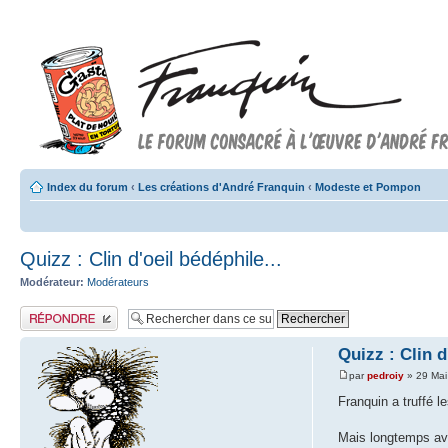
Index du forum
‹
Les créations d'André Franquin
‹
Modeste et Pompon
Quizz : Clin d'oeil bédéphile...
Modérateur:
Modérateurs
Publier une réponse
Quizz : Clin d
par
pedroiy
» 29 Mai
Franquin a truffé l
Mais longtemps ava