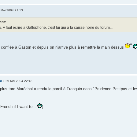
 Mai 2004 21:13
crit:
 y faut écrire à Gaffophone, c'est lui qui a la caisse noire du forum...
i confiée à Gaston et depuis on n'arrive plus à remettre la main dessus
il
» 29 Mai 2004 22:48
s plus tard Maréchal a rendu la pareil à Franquin dans "Prudence Petitpas et l
French if I want to...
)