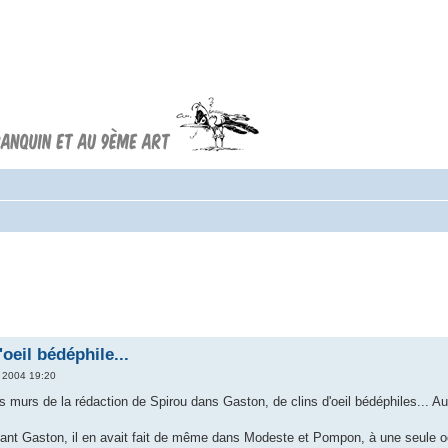
Forum FRANQUIN
Forum consacré à l'oeuvre d'André
Franquin et au 9ème art
'oeil bédéphile...
 2004 19:20
es murs de la rédaction de Spirou dans Gaston, de clins d'oeil bédéphiles... Au
nt Gaston, il en avait fait de même dans Modeste et Pompon, à une seule occ