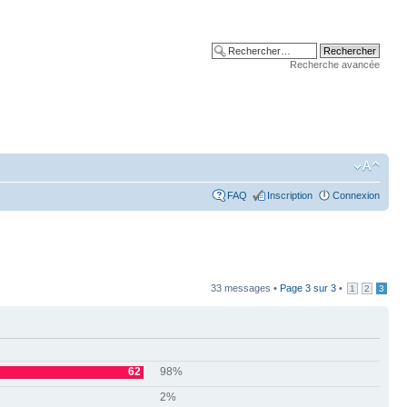
Recherche avancée
FAQ
Inscription
Connexion
33 messages •
Page
3
sur
3
•
1
2
3
62
98%
2%