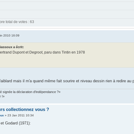
e total de votes : 63
in 2010 16:09
assoux a écrit:
ertrand Dupont et Degroot, paru dans Tintin en 1978
aiblard mais il m'a quand même fait sourire et niveau dessin rien à redire au p
é signée la déclaration d'indépendance ?»
r !»
rs collectionnez vous ?
oux
» 23 Jan 2011 10:34
 et Godard (1971):