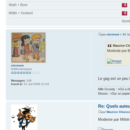
Walli + Bom
0
Mittéi + Godard
0
Nombr
par
clermont
» 30 Ju
Maurice Chi
Modeste par B
clermont
Gaffomaniaque
Le gag est un peu f
Messages:
146
Inscrit le:
01 Juil 2009 21:04
Mlle Grundy : «Où a ét
Moose : «Sur un papie
Re: Quels auteu
par
Maurice Chiass
Modeste par Mittéi