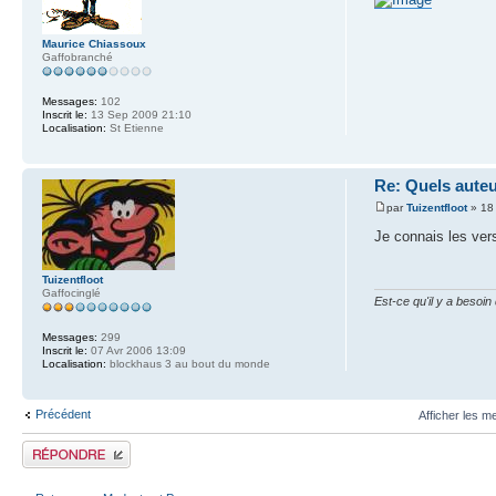
Maurice Chiassoux
Gaffobranché
Messages:
102
Inscrit le:
13 Sep 2009 21:10
Localisation:
St Etienne
Re: Quels auteu
par
Tuizentfloot
» 18
Je connais les vers
Tuizentfloot
Gaffocinglé
Est-ce qu'il y a besoi
Messages:
299
Inscrit le:
07 Avr 2006 13:09
Localisation:
blockhaus 3 au bout du monde
Précédent
Afficher les m
Publier une réponse