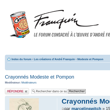
Forum FRANQUIN
Forum consacré à l'oeuvre d'André Franquin et au 9ème art
Index du forum
‹
Les créations d'André Franquin
‹
Modeste et Pompon
Crayonnés Modeste et Pompon
Modérateur:
Modérateurs
Publier une réponse
Crayonnés Mo
par
marcelinswitch
» 15