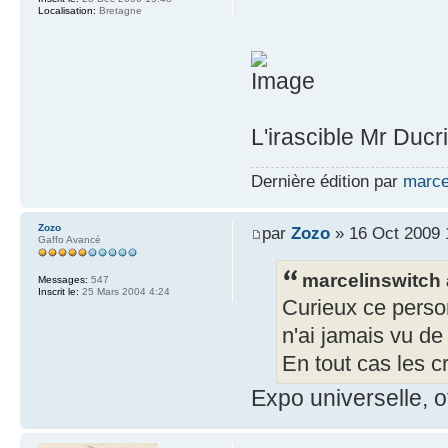
Localisation:
Bretagne
L'irascible Mr Ducri
Dernière édition par
marce
Zozo
par
Zozo
» 16 Oct 2009 
Gaffo Avancé
marcelinswitch a
Messages:
547
Inscrit le:
25 Mars 2004 4:24
Curieux ce perso
n'ai jamais vu d
En tout cas les c
Expo universelle, o