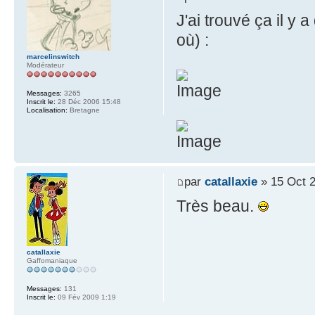
J'ai trouvé ça il y 
où) :
marcelinswitch
Modérateur
Messages:
3265
Inscrit le:
28 Déc 2006 15:48
Localisation:
Bretagne
par
catallaxie
» 15 Oct 2
Très beau.
catallaxie
Gaffomaniaque
Messages:
131
Inscrit le:
09 Fév 2009 1:19