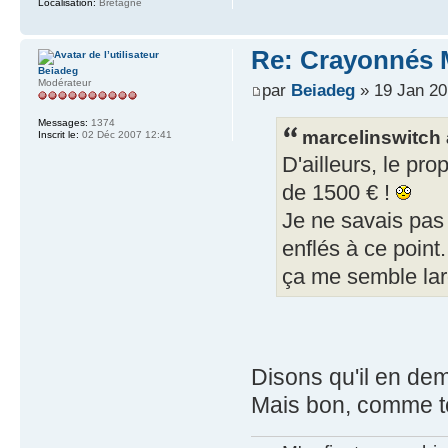
Localisation:
Bretagne
Re: Crayonnés 
Beiadeg
Modérateur
par
Beiadeg
» 19 Jan 20
Messages:
1374
marcelinswitch a
Inscrit le:
02 Déc 2007 12:41
D'ailleurs, le pr
de 1500 € !
Je ne savais pas
enflés à ce point.
ça me semble lar
Disons qu'il en d
Mais bon, comme t