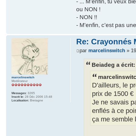
- ... M'enfin, tu veux 
ou NON !
- NON !!
- M'enfin, c'est pas un
Re: Crayonnés 
par
marcelinswitch
» 19
Beiadeg a écrit:
marcelinswitc
marcelinswitch
Modérateur
D'ailleurs, le 
prix de 1500 €
Messages:
3265
Inscrit le:
28 Déc 2006 15:48
Localisation:
Bretagne
Je ne savais p
enflés à ce poin
ça me semble l