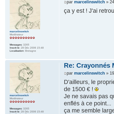
par
marcelinswitch
» 24
ça y est ! J'ai retr
marcelinswitch
Modérateur
Messages:
3265
Inscrit le:
28 Déc 2006 15:48
Localisation:
Bretagne
Re: Crayonnés 
par
marcelinswitch
» 19
D'ailleurs, le prop
de 1500 € !
Je ne savais pas q
marcelinswitch
Modérateur
enflés à ce point...
ça me semble large
Messages:
3265
Inscrit le:
28 Déc 2006 15:48