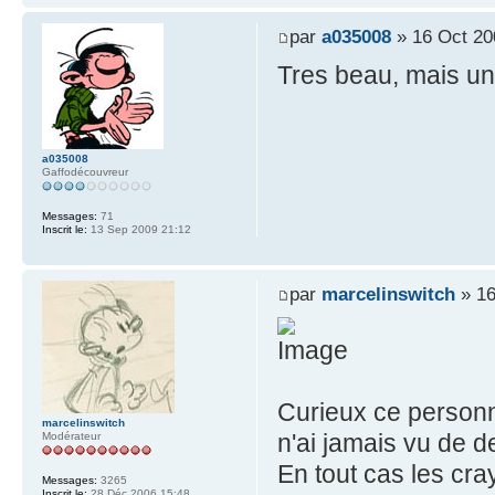
par
a035008
» 16 Oct 20
Tres beau, mais un 
a035008
Gaffodécouvreur
Messages:
71
Inscrit le:
13 Sep 2009 21:12
par
marcelinswitch
» 16
Curieux ce personn
marcelinswitch
n'ai jamais vu de 
Modérateur
En tout cas les cra
Messages:
3265
Inscrit le:
28 Déc 2006 15:48