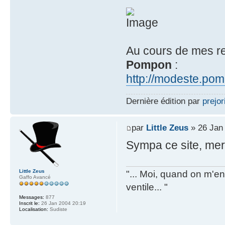
Au cours de mes re
Pompon
:
http://modeste.pomp
Dernière édition par
prejor
par
Little Zeus
» 26 Jan
Sympa ce site, merc
Little Zeus
"... Moi, quand on m'en 
Gaffo Avancé
ventile... "
Messages:
877
Inscrit le:
26 Jan 2004 20:19
Localisation:
Sudiste