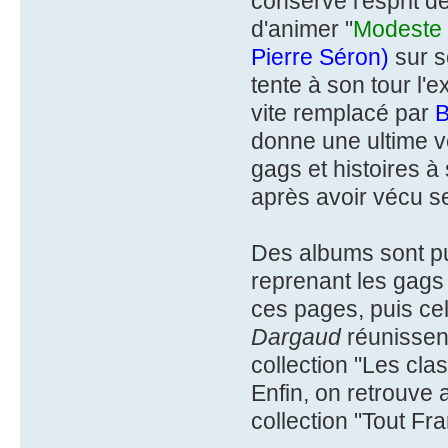
conserve l'esprit d
d'animer "
Modeste
Pierre Séron)
sur s
tente à son tour l'
vite remplacé par
B
donne une ultime v
gags et histoires à
après avoir vécu se
Des albums sont pu
reprenant les gag
ces pages, puis ce
Dargaud
réunissen
collection "Les clas
Enfin, on retrouve 
collection "Tout Fr