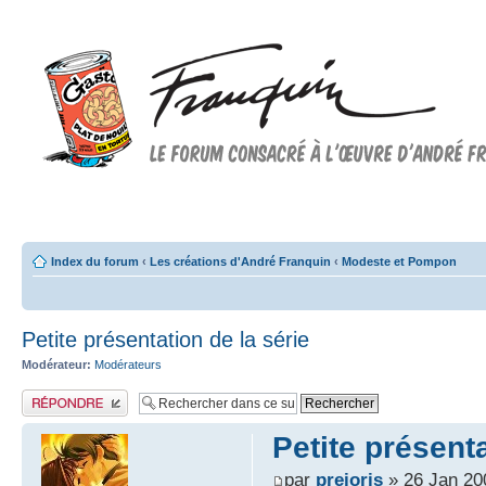
Forum FRANQUIN
Forum consacré à l'oeuvre d'André Franquin et au 9ème art
Index du forum
‹
Les créations d'André Franquin
‹
Modeste et Pompon
Petite présentation de la série
Modérateur:
Modérateurs
Publier une réponse
Petite présenta
par
prejoris
» 26 Jan 20