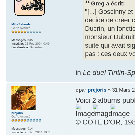
Greg a écrit:
"[...] Goscinny e
décidé de créer c
MilleSabords
Ducrin, un foncti
Gaffo Avancé
monsieur Dubruit
Messages:
535
suite qui avait s
Inscrit le:
02 Fév 2004 0:49
Localisation:
Bruxelles
pas : ces deux vo
in
Le duel Tintin-Sp
par
prejoris
» 31 Mars 2
Voici 2 albums public
prejoris
Gaffo Avancé
© COTE D'OR, 198
Messages:
514
Inscrit le:
26 Jan 2004 19:33