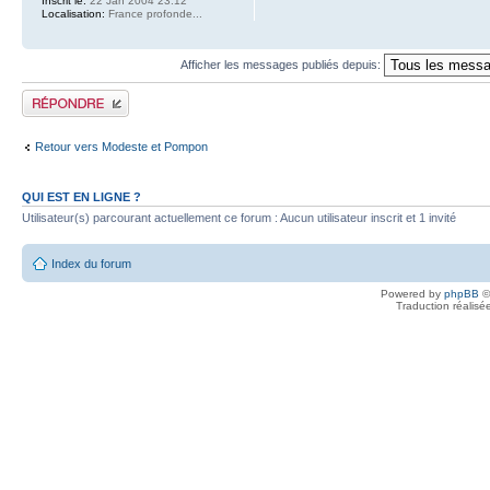
Inscrit le:
22 Jan 2004 23:12
Localisation:
France profonde...
Afficher les messages publiés depuis:
Publier une réponse
Retour vers Modeste et Pompon
QUI EST EN LIGNE ?
Utilisateur(s) parcourant actuellement ce forum : Aucun utilisateur inscrit et 1 invité
Index du forum
Powered by
phpBB
©
Traduction réalisé