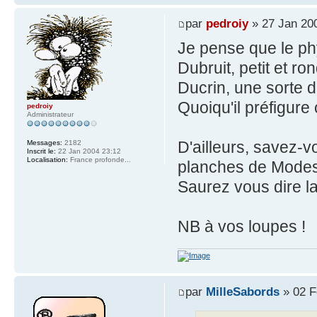
par
pedroiy
» 27 Jan 20
Je pense que le ph
Dubruit, petit et r
Ducrin, une sorte 
Quoiqu'il préfigure
pedroiy
Administrateur
D'ailleurs, savez-v
Messages:
2182
Inscrit le:
22 Jan 2004 23:12
Localisation:
France profonde...
planches de Modes
Saurez vous dire la
NB à vos loupes !
par
MilleSabords
» 02 F