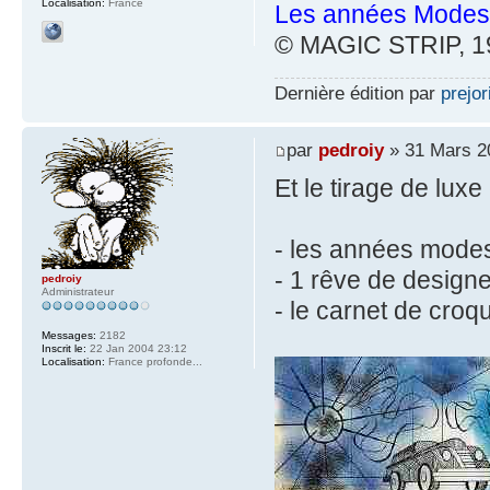
Localisation:
France
Les années Modes
© MAGIC STRIP, 19
Dernière édition par
prejor
par
pedroiy
» 31 Mars 2
Et le tirage de luxe
- les années mode
- 1 rêve de designe
pedroiy
Administrateur
- le carnet de croq
Messages:
2182
Inscrit le:
22 Jan 2004 23:12
Localisation:
France profonde...