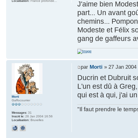
Localisation:
France profonde...
J'aime bien Modes
part... Un avant g
chemins... Pompon 
Modeste et Félix so
gang de gaffeurs av
par
Morti
» 27 Jan 2004 
Ducrin et Dubruit s
L'un est dû à Greg,
qui est à qui, j'ai u
Morti
Gaffocourrier
"Il faut prendre le te
Messages:
31
Inscrit le:
26 Jan 2004 16:56
Localisation:
Bruxelles