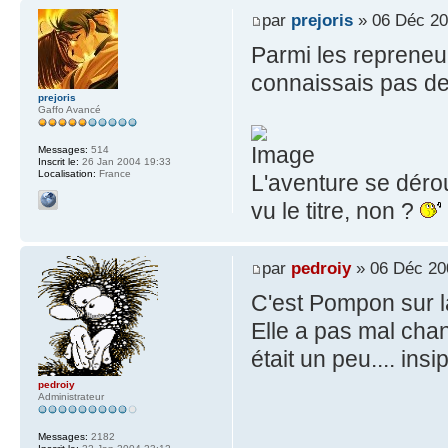
par
prejoris
» 06 Déc 20
Parmi les repreneur
connaissais pas de 
prejoris
Gaffo Avancé
Messages:
514
Inscrit le:
26 Jan 2004 19:33
Localisation:
France
L'aventure se dérou
vu le titre, non ?
par
pedroiy
» 06 Déc 20
C'est Pompon sur l
Elle a pas mal chan
était un peu.... insip
pedroiy
Administrateur
Messages:
2182