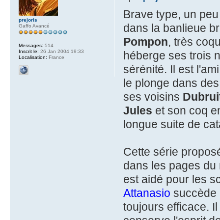
Brave type, un peu
prejoris
dans la banlieue bru
Gaffo Avancé
Pompon
, très coq
Messages:
514
Inscrit le:
26 Jan 2004 19:33
héberge ses trois 
Localisation:
France
sérénité. Il est l'am
le plonge dans des
ses voisins
Dubrui
Jules
et son coq e
longue suite de cata
Cette série propos
dans les pages d
est aidé pour les 
Attanasio
succède
toujours efficace. I