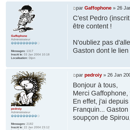
par
Gaffophone
» 26 Ja
C'est Pedro (inscri
être content !
Gaffophone
Administrateur
N'oubliez pas d'all
Gaston dont le lie
Messages:
1317
Inscrit le:
03 Jan 2004 10:18
Localisation:
Dijon
par
pedroiy
» 26 Jan 20
Bonjour à tous,
Merci Gaffophone, t
En effet, j'ai depu
Franquin... Gaston
pedroiy
Administrateur
soupçon de Spirou
Messages:
2182
Inscrit le:
22 Jan 2004 23:12