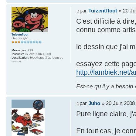
par
Tuizentfloot
» 20 Ju
C'est difficile à dir
connu comme artis
Tuizentfloot
Gaffocinglé
le dessin que j'ai 
Messages:
299
Inscrit le:
07 Avr 2006 13:09
Localisation:
blockhaus 3 au bout du
monde
essayez cette page
http://lambiek.net/a
Est-ce qu'il y a besoin
par
Juho
» 20 Juin 2008
Pure ligne claire, j
En tout cas, je con