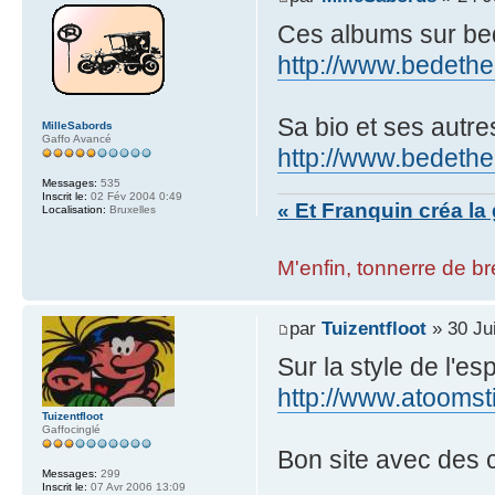
Ces albums sur be
http://www.bedethe
Sa bio et ses autre
MilleSabords
Gaffo Avancé
http://www.bedethe
Messages:
535
Inscrit le:
02 Fév 2004 0:49
« Et Franquin créa la 
Localisation:
Bruxelles
M'enfin, tonnerre de bre
par
Tuizentfloot
» 30 Ju
Sur la style de l'espr
http://www.atoomstij
Tuizentfloot
Gaffocinglé
Bon site avec des c
Messages:
299
Inscrit le:
07 Avr 2006 13:09