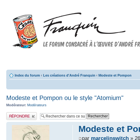
Forum FRANQUIN
Forum consacré à l'oeuvre d'André Franquin et au 9ème art
Index du forum
‹
Les créations d'André Franquin
‹
Modeste et Pompon
Modeste et Pompon ou le style "Atomium"
Modérateur:
Modérateurs
Publier une réponse
Modeste et Po
par
marcelinswitch
» 26