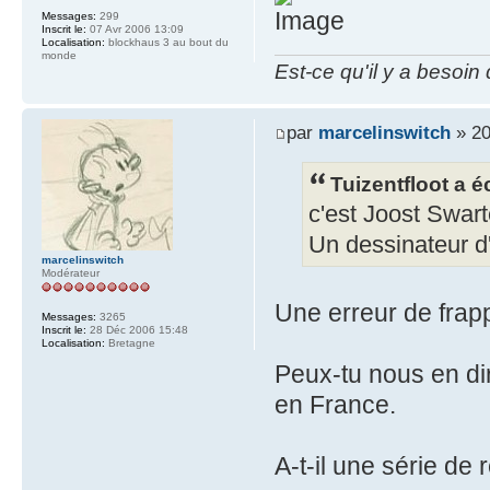
Messages:
299
Inscrit le:
07 Avr 2006 13:09
Localisation:
blockhaus 3 au bout du
monde
Est-ce qu'il y a besoin
par
marcelinswitch
» 20
Tuizentfloot a éc
c'est Joost Swart
Un dessinateur d'
marcelinswitch
Modérateur
Une erreur de frapp
Messages:
3265
Inscrit le:
28 Déc 2006 15:48
Localisation:
Bretagne
Peux-tu nous en dir
en France.
A-t-il une série de