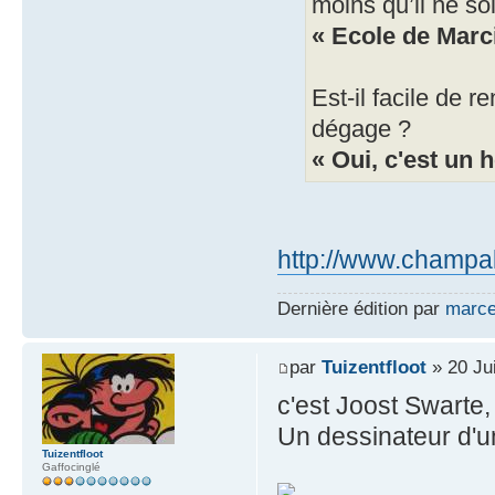
moins qu’il ne soi
« Ecole de Marci
Est-il facile de 
dégage ?
« Oui, c'est un 
http://www.champak
Dernière édition par
marce
par
Tuizentfloot
» 20 Ju
c'est Joost Swarte,
Un dessinateur d'un
Tuizentfloot
Gaffocinglé