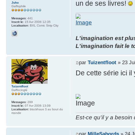
un de ses livres!
Juho
Gaffophile
Messages:
441
Inscrit le:
15 Avr 2006 12:35
Localisation:
BXL Comic Strip City
L'imagination est plus
L'imagination fait le
par
Tuizentfloot
» 23 Ju
De cette série ici i
Tuizentfloot
Gaffocinglé
Messages:
299
Inscrit le:
07 Avr 2006 13:09
Localisation:
blockhaus 3 au bout du
monde
Est-ce qu'il y a besoin
par
MilleSabords
» 24 J