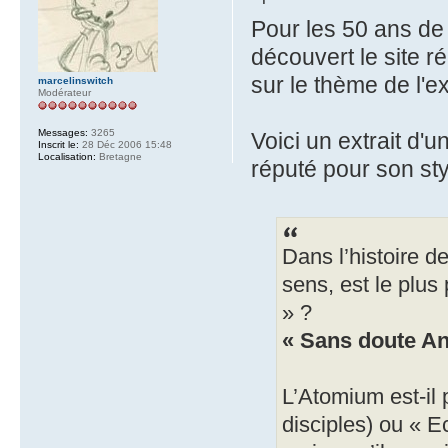
Pour les 50 ans de
découvert le site 
sur le thème de l'e
marcelinswitch
Modérateur
Messages:
3265
Voici un extrait d'
Inscrit le:
28 Déc 2006 15:48
Localisation:
Bretagne
réputé pour son styl
Dans l’histoire de
sens, est le plus 
» ?
« Sans doute An
L’Atomium est-il 
disciples) ou « E