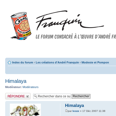
Forum FRANQUIN
Forum consacré à l'oeuvre d'André Franquin et au 9ème art
Index du forum
‹
Les créations d'André Franquin
‹
Modeste et Pompon
Himalaya
Modérateur:
Modérateurs
Publier une réponse
Himalaya
par
leoze
» 17 Déc 2007 11:38