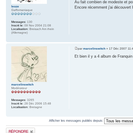
Au fait combien de modeste et pom
leoze
Encore récemment j'ai découvert 
Gaffomaniaque
Messages:
130
Inscrit le:
09 Nov 2004 21:08
Localisation:
Breisach Am rhein
(Allemagne)
par
marcelinswitch
» 17 Déc 2007 11:
Et bien il y a 4 album de Franquin
marcelinswitch
Modérateur
Messages:
3265
Inscrit le:
28 Déc 2006 15:48
Localisation:
Bretagne
Afficher les messages publiés depuis:
Publier une réponse