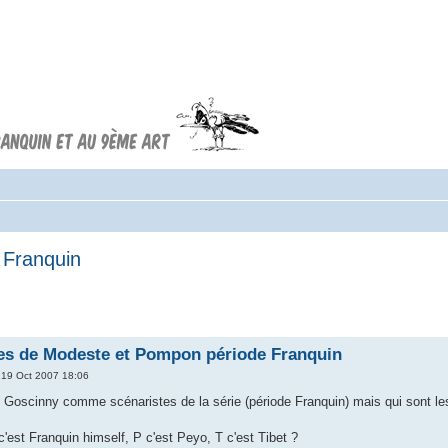
Forum FRANQUIN
Forum consacré à l'oeuvre d'André
Franquin et au 9ème art
 Franquin
tes de Modeste et Pompon période Franquin
19 Oct 2007 18:06
 Goscinny comme scénaristes de la série (période Franquin) mais qui sont le
'est Franquin himself, P c'est Peyo, T c'est Tibet ?