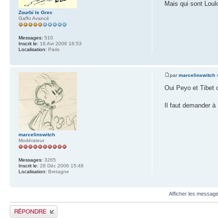
Mais qui sont Loul
Zourbi le Grec
Gaffo Avancé
Messages:
510
Inscrit le:
16 Avr 2006 16:53
Localisation:
Paris
par
marcelinswitch
»
Oui Peyo et Tibet
Il faut demander à
marcelinswitch
Modérateur
Messages:
3265
Inscrit le:
28 Déc 2006 15:48
Localisation:
Bretagne
Afficher les message
Publier une réponse