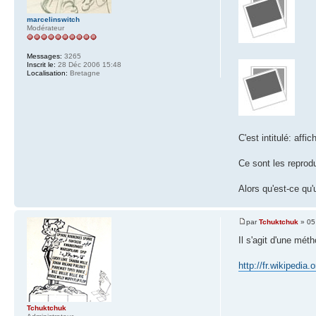
marcelinswitch
Modérateur
Messages:
3265
Inscrit le:
28 Déc 2006 15:48
Localisation:
Bretagne
C'est intitulé: aff
Ce sont les reprod
Alors qu'est-ce qu'
par
Tchuktchuk
» 05
Il s'agit d'une mét
http://fr.wikipedia.
Tchuktchuk