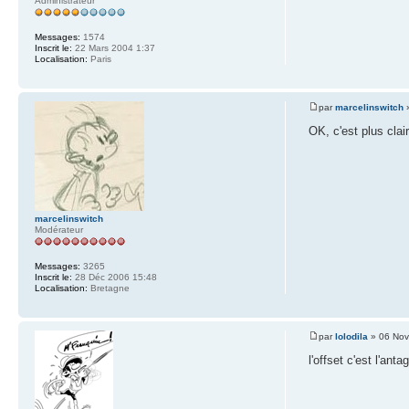
Administrateur
Messages:
1574
Inscrit le:
22 Mars 2004 1:37
Localisation:
Paris
par
marcelinswitch
»
OK, c'est plus clai
marcelinswitch
Modérateur
Messages:
3265
Inscrit le:
28 Déc 2006 15:48
Localisation:
Bretagne
par
lolodila
» 06 Nov
l'offset c'est l'ant