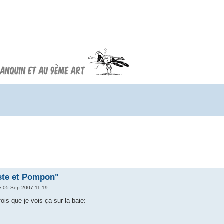
Forum FRANQUIN
Forum consacré à l'oeuvre d'André
Franquin et au 9ème art
ste et Pompon"
 05 Sep 2007 11:19
fois que je vois ça sur la baie: