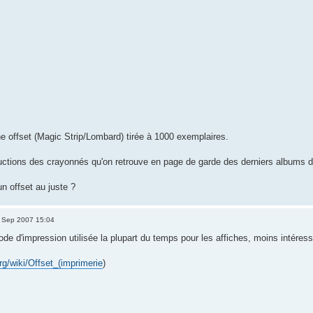
iche offset (Magic Strip/Lombard) tirée à 1000 exemplaires.
uctions des crayonnés qu'on retrouve en page de garde des derniers albums 
un offset au juste ?
 Sep 2007 15:04
hode d'impression utilisée la plupart du temps pour les affiches, moins intéressa
org/wiki/Offset_(imprimerie
)