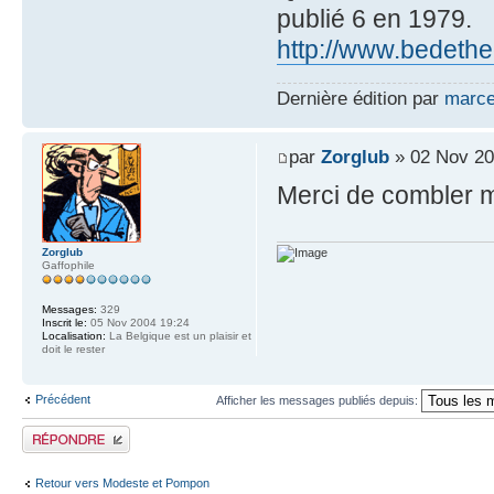
publié 6 en 1979.
http://www.bedeth
Dernière édition par
marce
par
Zorglub
» 02 Nov 20
Merci de combler m
Zorglub
Gaffophile
Messages:
329
Inscrit le:
05 Nov 2004 19:24
Localisation:
La Belgique est un plaisir et
doit le rester
Précédent
Afficher les messages publiés depuis:
Publier une réponse
Retour vers Modeste et Pompon