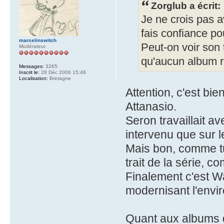
Zorglub a écrit:
Je ne crois pas a
fais confiance po
marcelinswitch
Peut-on voir son 
Modérateur
qu'aucun album r
Messages:
3265
Inscrit le:
28 Déc 2006 15:48
Localisation:
Bretagne
Attention, c'est bi
Attanasio.
Seron travaillait av
intervenu que sur l
Mais bon, comme tu 
trait de la série, c
Finalement c'est Wa
modernisant l'envi
Quant aux albums d