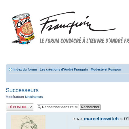
Forum FRANQUIN
Forum consacré à l'oeuvre d'André Franquin et au 9ème art
Index du forum
‹
Les créations d'André Franquin
‹
Modeste et Pompon
Successeurs
Modérateur:
Modérateurs
Publier une réponse
par
marcelinswitch
» 01