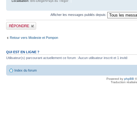
Localisation:
Bro-Dreger\Pays du Trégor
Afficher les messages publiés depuis:
Publier une réponse
Retour vers Modeste et Pompon
QUI EST EN LIGNE ?
Utilisateur(s) parcourant actuellement ce forum : Aucun utilisateur inscrit et 1 invité
Index du forum
Powered by
phpBB
©
Traduction réalisé