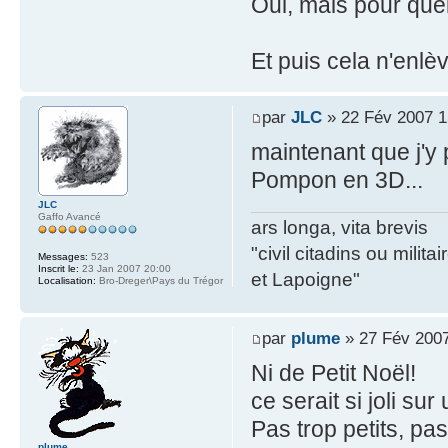
Oui, mais pour quel
Et puis cela n'enlè
par
JLC
» 22 Fév 2007 1
maintenant que j'y 
Pompon en 3D...
JLC
Gaffo Avancé
ars longa, vita brevis
"civil citadins ou mil
Messages:
523
Inscrit le:
23 Jan 2007 20:00
et Lapoigne"
Localisation:
Bro-Dreger\Pays du Trégor
par
plume
» 27 Fév 2007
Ni de Petit Noël!
ce serait si joli su
Pas trop petits, pa
plume