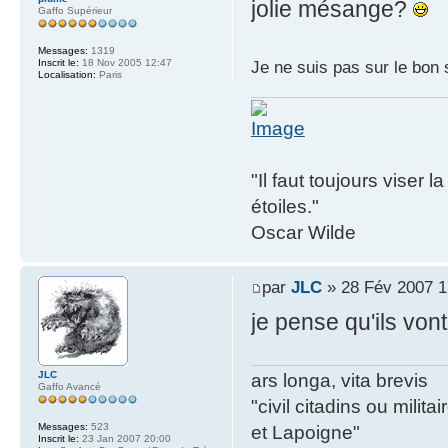
jolie mésange?
Gaffo Supérieur
Messages:
1319
Inscrit le:
18 Nov 2005 12:47
Je ne suis pas sur le bon 
Localisation:
Paris
"Il faut toujours viser 
étoiles."
Oscar Wilde
par
JLC
» 28 Fév 2007 1
je pense qu'ils vont 
JLC
ars longa, vita brevis
Gaffo Avancé
"civil citadins ou mil
Messages:
523
et Lapoigne"
Inscrit le:
23 Jan 2007 20:00