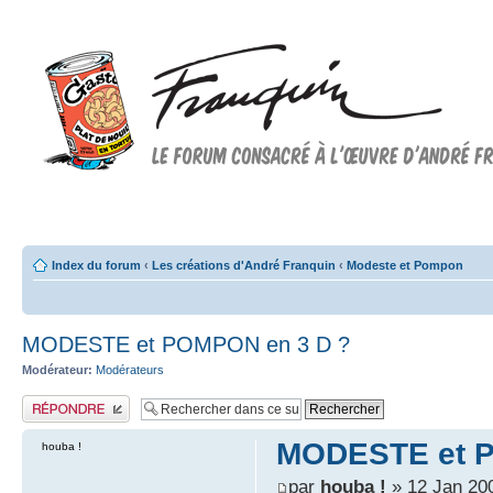
Forum FRANQUIN
Forum consacré à l'oeuvre d'André Franquin et au 9ème art
Index du forum
‹
Les créations d'André Franquin
‹
Modeste et Pompon
MODESTE et POMPON en 3 D ?
Modérateur:
Modérateurs
Publier une réponse
MODESTE et P
houba !
par
houba !
» 12 Jan 20