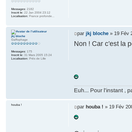
Messages:
2182
Inscrit le:
22 Jan 2004 23:12
Localisation:
France profonde...
par
jkj bloche
» 19 Fév 
jkj bloche
Gaffophage
Non ! Car c'est la p
Messages:
175
Inscrit le:
31 Mars 2005 15:24
Localisation:
Prés de Lille
Euh... Pour l'instant , p
houba !
par
houba !
» 19 Fév 20