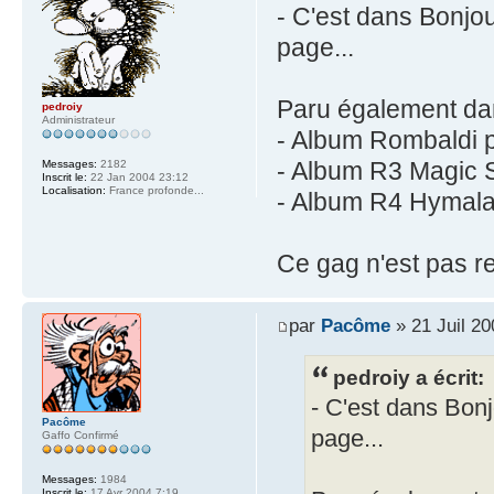
- C'est dans Bonjou
page...
Paru également da
pedroiy
Administrateur
- Album Rombaldi 
- Album R3 Magic S
Messages:
2182
Inscrit le:
22 Jan 2004 23:12
Localisation:
France profonde...
- Album R4 Hymal
Ce gag n'est pas re
par
Pacôme
» 21 Juil 20
pedroiy a écrit:
- C'est dans Bonj
Pacôme
page...
Gaffo Confirmé
Messages:
1984
Inscrit le:
17 Avr 2004 7:19