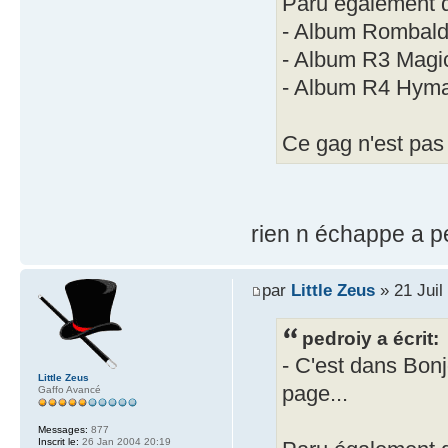
Paru également 
- Album Rombald
- Album R3 Magic
- Album R4 Hyma
Ce gag n'est pas 
rien n échappe a 
par
Little Zeus
» 21 Juil
pedroiy a écrit:
- C'est dans Bonj
Little Zeus
page...
Gaffo Avancé
Messages:
877
Inscrit le:
26 Jan 2004 20:19