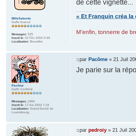
de cette vignette...
« Et Franquin créa la 
MilleSabords
Gaffo Avancé
M'enfin, tonnerre de bre
Messages:
535
Inscrit le:
02 Fév 2004 0:49
Localisation:
Bruxelles
par
Pacôme
» 21 Juil 20
Je parie sur la rép
Pacôme
Gaffo Confirmé
Messages:
1984
Inscrit le:
17 Avr 2004 7:19
Localisation:
Grand-Duché de
Luxembourg
par
pedroiy
» 21 Juil 20