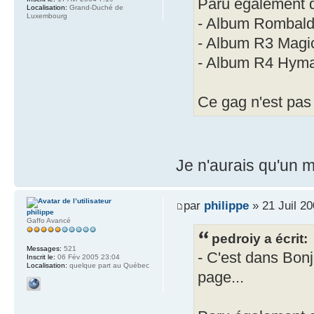
Paru également 
Localisation:
Grand-Duché de
Luxembourg
- Album Rombald
- Album R3 Magic
- Album R4 Hyma
Ce gag n'est pas 
Je n'aurais qu'un 
par
philippe
» 21 Juil 20
philippe
Gaffo Avancé
pedroiy a écrit:
Messages:
521
- C'est dans Bonj
Inscrit le:
06 Fév 2005 23:04
Localisation:
quelque part au Québec
page...