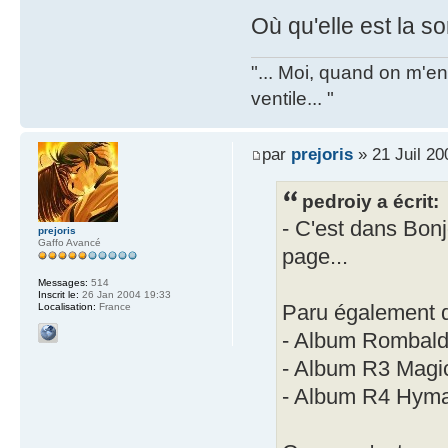
Où qu'elle est la so
"... Moi, quand on m'en 
ventile... "
par
prejoris
» 21 Juil 20
pedroiy a écrit:
- C'est dans Bonj
prejoris
Gaffo Avancé
page...
Messages:
514
Inscrit le:
26 Jan 2004 19:33
Paru également 
Localisation:
France
- Album Rombald
- Album R3 Magic
- Album R4 Hyma