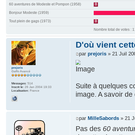
60 aventures de Modeste et Pompon (1958)
0
Bonjour Modeste (1959)
Tout plein de gags (1973)
0
Nombre total de votes : 1
D'où vient cet
par
prejoris
» 21 Juil 20
prejoris
Gaffo Avancé
Messages:
514
Suite à quelques co
Inscrit le:
26 Jan 2004 19:33
Localisation:
France
image. A savoir de q
par
MilleSabords
» 21 J
Pas des
60 aventu