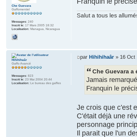
Franquin le précise
Che Guevara
Gaffomentiel
Salut a tous les allumé
Messages:
240
Inscrit le:
17 Mars 2005 18:32
Localisation:
Managua, Nicaragua
par
Hihihihaâr
» 16 Oct 
Hihihihaâr
Gaffo Avancé
Che Guevara a é
Messages:
823
Jamais remarqué 
Inscrit le:
23 Mai 2004 20:44
Localisation:
Le bureau des gaffes
Franquin le préci
Je crois que c'est
C'était déjà une ré
personnage princip
Il parait que l'un 