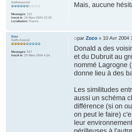
Gaffobranché
Mais, aucune hésit
Messages:
121
Inscrit le:
19 Mars 2004 22:55
Localisation:
France
Zozo
par
Zozo
» 10 Avr 2004 
Gaffo Avancé
Donald a des voisi
Messages:
547
et du Dubruit au gré
Inscrit le:
25 Mars 2004 4:24
nommé Lagrogne (p
donne lieu à des 
Les similitudes ent
aussi un schéma cla
différence (si on ou
on peut le faire) c
leur environnement
périlleuses à l'autr