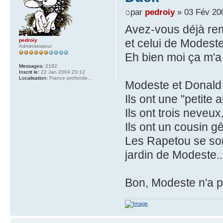
par
pedroiy
» 03 Fév 20
Avez-vous déjà rem
et celui de Modest
pedroiy
Administrateur
Eh bien moi ça m'a 
Messages:
2182
Inscrit le:
22 Jan 2004 23:12
Localisation:
France profonde...
Modeste et Donald 
Ils ont une "petite
Ils ont trois neveux
Ils ont un cousin g
Les Rapetou se son
jardin de Modeste..
Bon, Modeste n'a p