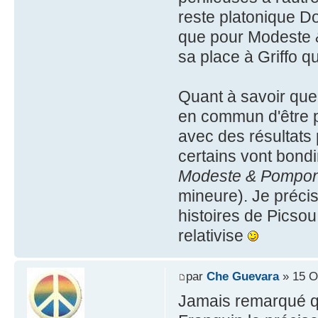
reste platonique Do
que pour Modeste 
sa place à Griffo qu
Quant à savoir quell
en commun d'être p
avec des résultats
certains vont bondir
Modeste & Pompo
mineure). Je préci
histoires de Picsou
relativise
par
Che Guevara
» 15 O
Jamais remarqué qu