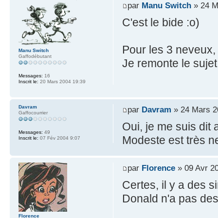
par
Manu Switch
» 24 M
C'est le bide :o)
Pour les 3 neveux, 
Manu Switch
Gaffodébutant
Je remonte le suje
Messages:
16
Inscrit le:
20 Mars 2004 19:39
Davram
par
Davram
» 24 Mars 2
Gaffocourrier
Oui, je me suis dit
Messages:
49
Modeste est très n
Inscrit le:
07 Fév 2004 9:07
par
Florence
» 09 Avr 2
Certes, il y a des s
Donald n'a pas des
Florence