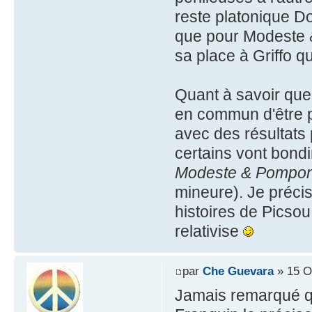
reste platonique Do
que pour Modeste 
sa place à Griffo qu
Quant à savoir quell
en commun d'être p
avec des résultats
certains vont bondir
Modeste & Pompo
mineure). Je préci
histoires de Picsou
relativise
par
Che Guevara
» 15 O
Jamais remarqué qu