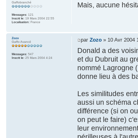
Gaffobranché
Mais, aucune hésit
Messages:
121
Inscrit le:
19 Mars 2004 22:55
Localisation:
France
Zozo
par
Zozo
» 10 Avr 2004 
Gaffo Avancé
Donald a des voisi
Messages:
547
et du Dubruit au gré
Inscrit le:
25 Mars 2004 4:24
nommé Lagrogne (p
donne lieu à des 
Les similitudes ent
aussi un schéma cla
différence (si on ou
on peut le faire) c
leur environnement
périlleuses à l'autr