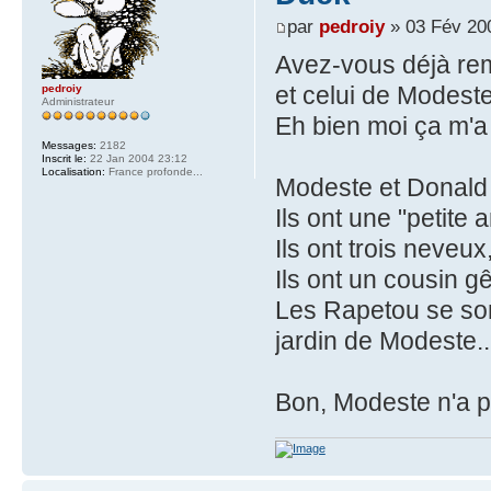
par
pedroiy
» 03 Fév 20
Avez-vous déjà rem
et celui de Modest
pedroiy
Administrateur
Eh bien moi ça m'a 
Messages:
2182
Inscrit le:
22 Jan 2004 23:12
Localisation:
France profonde...
Modeste et Donald 
Ils ont une "petite
Ils ont trois neveux
Ils ont un cousin g
Les Rapetou se son
jardin de Modeste..
Bon, Modeste n'a p