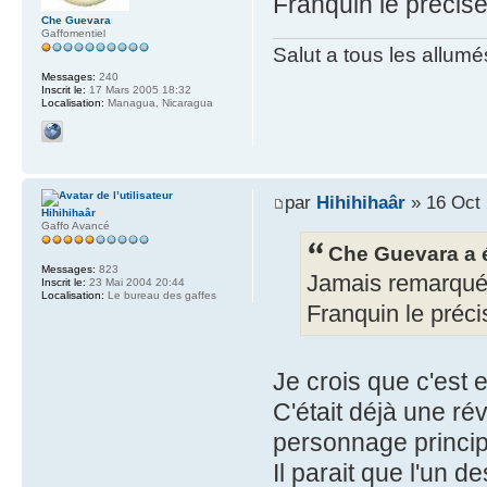
Franquin le précise
Che Guevara
Gaffomentiel
Salut a tous les allumé
Messages:
240
Inscrit le:
17 Mars 2005 18:32
Localisation:
Managua, Nicaragua
par
Hihihihaâr
» 16 Oct 
Hihihihaâr
Gaffo Avancé
Che Guevara a é
Messages:
823
Jamais remarqué 
Inscrit le:
23 Mai 2004 20:44
Localisation:
Le bureau des gaffes
Franquin le préci
Je crois que c'est
C'était déjà une ré
personnage princip
Il parait que l'un 