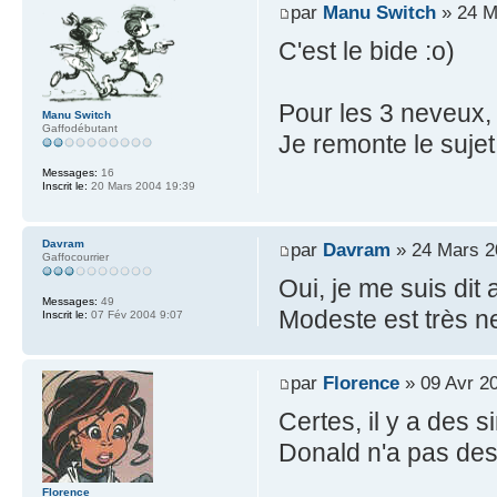
par
Manu Switch
» 24 M
C'est le bide :o)
Pour les 3 neveux, 
Manu Switch
Gaffodébutant
Je remonte le suje
Messages:
16
Inscrit le:
20 Mars 2004 19:39
Davram
par
Davram
» 24 Mars 2
Gaffocourrier
Oui, je me suis dit
Messages:
49
Modeste est très n
Inscrit le:
07 Fév 2004 9:07
par
Florence
» 09 Avr 2
Certes, il y a des s
Donald n'a pas des
Florence