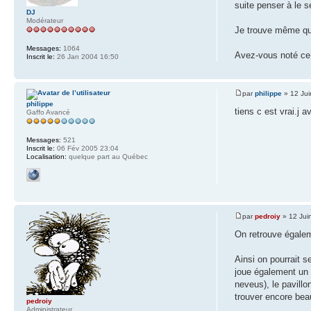
suite penser à le s
DJ
Modérateur
Je trouve même qu
Messages:
1064
Avez-vous noté ce 
Inscrit le:
26 Jan 2004 16:50
par
philippe
» 12 Jui
philippe
tiens c est vrai.j 
Gaffo Avancé
Messages:
521
Inscrit le:
06 Fév 2005 23:04
Localisation:
quelque part au Québec
par
pedroiy
» 12 Jui
On retrouve égalem
Ainsi on pourrait 
joue également un 
neveus), le pavillo
trouver encore bea
pedroiy
Administrateur