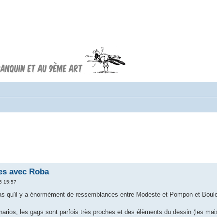
Forum FRANQUIN
Forum consacré à l'oeuvre d'André
Franquin et au 9ème art
es avec Roba
5 15:57
as qu'il y a énormément de ressemblances entre Modeste et Pompon et Boule 
rios, les gags sont parfois très proches et des élèments du dessin (les maison