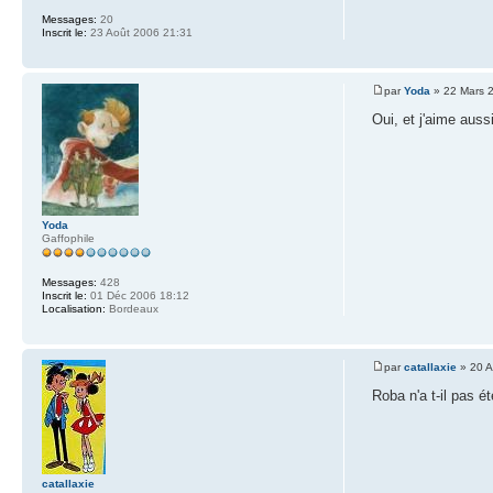
Messages:
20
Inscrit le:
23 Août 2006 21:31
par
Yoda
» 22 Mars 
Oui, et j'aime aussi
Yoda
Gaffophile
Messages:
428
Inscrit le:
01 Déc 2006 18:12
Localisation:
Bordeaux
par
catallaxie
» 20 A
Roba n'a t-il pas 
catallaxie