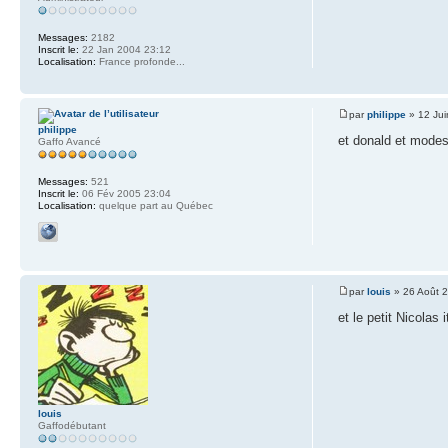
Messages:
2182
Inscrit le:
22 Jan 2004 23:12
Localisation:
France profonde...
par
philippe
» 12 Jui
philippe
et donald et modes
Gaffo Avancé
Messages:
521
Inscrit le:
06 Fév 2005 23:04
Localisation:
quelque part au Québec
par
louis
» 26 Août 
et le petit Nicolas i
louis
Gaffodébutant