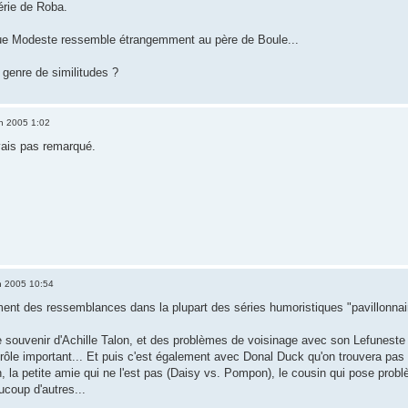
érie de Roba.
e Modeste ressemble étrangemment au père de Boule...
genre de similitudes ?
n 2005 1:02
avais pas remarqué.
n 2005 10:54
ent des ressemblances dans la plupart des séries humoristiques "pavillonnair
se souvenir d'Achille Talon, et des problèmes de voisinage avec son Lefuneste
rôle important... Et puis c'est également avec Donal Duck qu'on trouvera pa
n, la petite amie qui ne l'est pas (Daisy vs. Pompon), le cousin qui pose probl
ucoup d'autres...