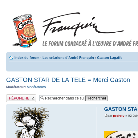
Index du forum
‹
Les créations d'André Franquin
‹
Gaston Lagaffe
GASTON STAR DE LA TELE = Merci Gaston
Modérateur:
Modérateurs
Publier une réponse
GASTON STAR
par
pedroiy
» 02 Jui