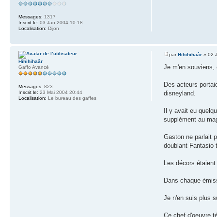
Messages:
1317
Inscrit le:
03 Jan 2004 10:18
Localisation:
Dijon
par
Hihihihaâr
» 02 J
Hihihihaâr
Je m'en souviens, 
Gaffo Avancé
Des acteurs porta
Messages:
823
disneyland.
Inscrit le:
23 Mai 2004 20:44
Localisation:
Le bureau des gaffes
Il y avait eu quelq
supplément au mag
Gaston ne parlait p
doublant Fantasio 
Les décors étaient 
Dans chaque émissi
Je n'en suis plus 
Ce chef d'oeuvre t