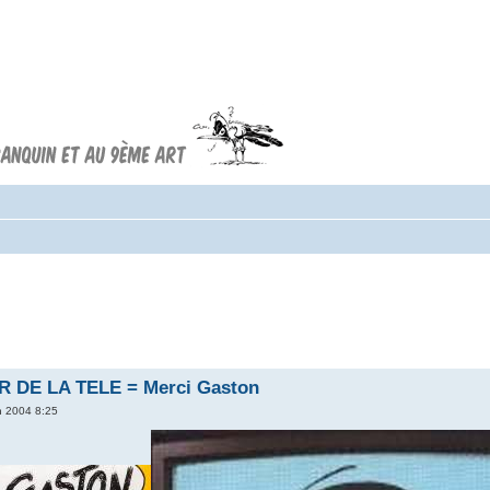
Forum FRANQUIN
Forum consacré à l'oeuvre d'André
Franquin et au 9ème art
 DE LA TELE = Merci Gaston
n 2004 8:25