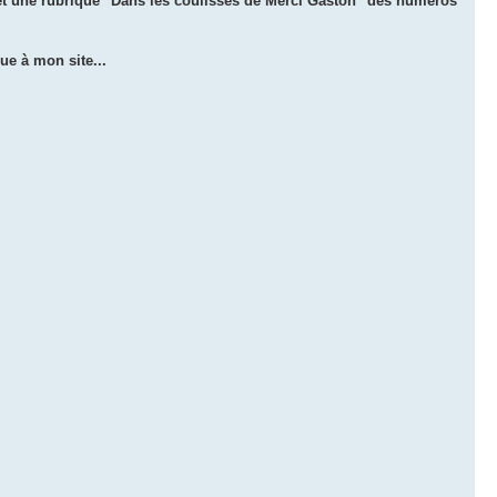
et une rubrique "Dans les coulisses de Merci Gaston" des numéros
ue à mon site...