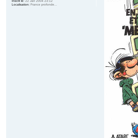
Inscrit le:
22 Jan 2004 23:12
Localisation:
France profonde...