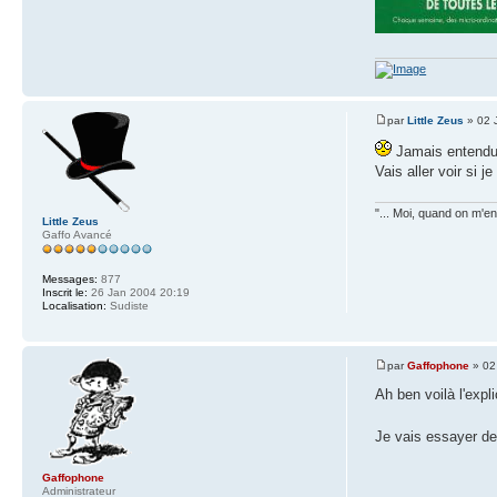
par
Little Zeus
» 02 
Jamais entendu
Vais aller voir si 
"... Moi, quand on m'en 
Little Zeus
Gaffo Avancé
Messages:
877
Inscrit le:
26 Jan 2004 20:19
Localisation:
Sudiste
par
Gaffophone
» 02
Ah ben voilà l'expl
Je vais essayer de
Gaffophone
Administrateur