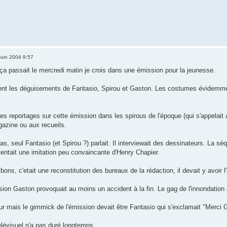
uin 2004 9:57
ça passait le mercredi matin je crois dans une émission pour la jeunesse.
ient les déguisements de Fantasio, Spirou et Gaston. Les costumes évidem
ues reportages sur cette émission dans les spirous de l'époque (qui s'appelait a
azine ou aux recueils.
as, seul Fantasio (et Spirou ?) parlait. Il interviewait des dessinateurs. La séq
tentait une imitation peu convaincante d'Henry Chapier.
bons, c'etait une reconstitution des bureaux de la rédaction, il devait y avoir 
on Gaston provoquait au moins un accident à la fin. Le gag de l'innondation a
sur mais le gimmick de l'émission devait être Fantasio qui s'exclamait "Merci 
élévisuel n'a pas duré longtemps.