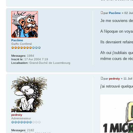
par
Pacôme
» 02 Ju
Je me souviens de 
A l'époque on voyai
Pacôme
Ils devraient refa
Gaffo Confirmé
Ah oui j'oubliais 
Messages:
1984
même cours de réc
Inscrit le:
17 Avr 2004 7:19
Localisation:
Grand-Duché de Luxembourg
par
pedroiy
» 11 Juil
j'ai retrouvé quel
pedroiy
Administrateur
Messages:
2182