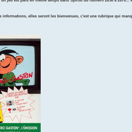
, un jeu est paru en même temps dans Spirou du numéro 2658 à 2670... 
s informations, elles seront les bienvenues, c'est une rubrique qui manq