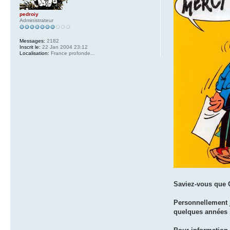
pedroiy
Administrateur
Messages:
2182
Inscrit le:
22 Jan 2004 23:12
Localisation:
France profonde...
Saviez-vous que G
Personnellement je
quelques années s