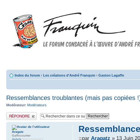
Forum FRANQUIN
Forum consacré à l'oeuvre d'André Franquin et au 9ème art
Index du forum
‹
Les créations d'André Franquin
‹
Gaston Lagaffe
Ressemblances troublantes (mais pas copiées !
Modérateur:
Modérateurs
Publier une réponse
Ressemblances
Aragatz
Gaffocourrier
par
Aragatz
» 13 Juin 2