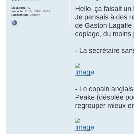
Hello, ça faisait un
Messages:
41
Inscrit le:
11 Oct 2006 18:27
Localisation:
Vendée
Je pensais à des r
de Gaston Lagaffe e
copiage, du moins p
- La secrétaire sa
- Le copain anglais
Peake (désolée pour 
regrouper mieux en